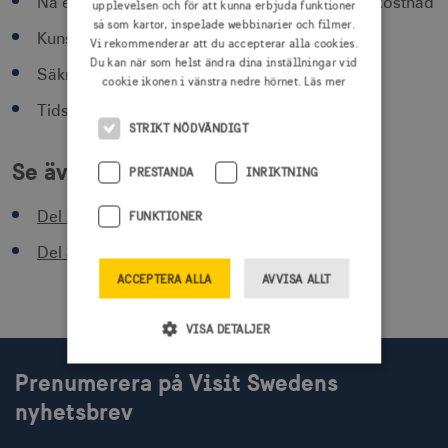
Nå en internationell marknad, ofta till en lägre kostnad
upplevelsen och för att kunna erbjuda funktioner
så som kartor, inspelade webbinarier och filmer.
Kunskap om marknaders behov
Vi rekommenderar att du accepterar alla cookies.
Du kan när som helst ändra dina inställningar vid
Säkrare betalningar och minimerad valutarisk
cookie ikonen i vänstra nedre hörnet.
Läs mer
Tidsbesparing
STRIKT NÖDVÄNDIGT
Se även:
PRESTANDA
INRIKTNING
Del 2. Hur arbetar ett incoming-bolag?
FUNKTIONER
Del 3. Arbete med leverantörer
ACCEPTERA ALLA
AVVISA ALLT
VISA DETALJER
Prenumerera på Visit Swedens
nyhetsbrev
Strikt nödvändigt
Prestanda
Inriktning
Funktioner