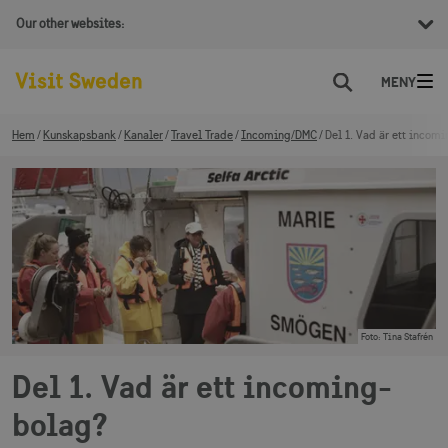
Our other websites:
Sök
Hem
Kunskapsbank
Kanaler
Travel Trade
Incoming/DMC
Del 1. Vad är ett incom
Foto
:
Tina Stafrén
Del 1. Vad är ett incoming-
bolag?