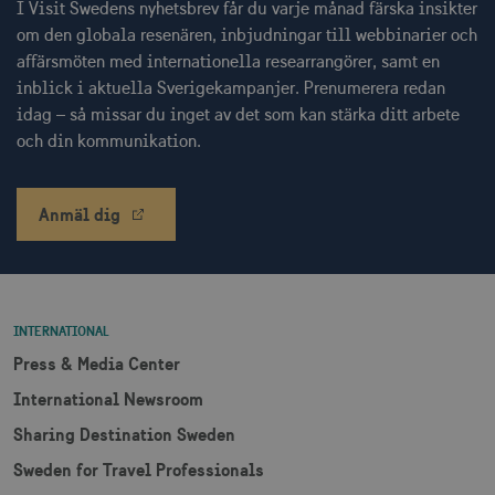
I Visit Swedens nyhetsbrev får du varje månad färska insikter
Strikt nödvändiga cookies tillåter
om den globala resenären, inbjudningar till webbinarier och
webbplatsfunktioner som användarinloggning
affärsmöten med internationella researrangörer, samt en
och kontohantering men bidrar även till en
säker webbplats. Webbplatsen kan inte
inblick i aktuella Sverigekampanjer. Prenumerera redan
användas ordentligt utan strikt nödvändiga
idag – så missar du inget av det som kan stärka ditt arbete
cookies.
och din kommunikation.
Namn
Leverantör / Domän
Utgång
csrftoken
.visitsweden.com
1 år
Anmäl dig
receive-cookie-
.doubleclick.net
6
INTERNATIONAL
deprecation
månader
Press & Media Center
International Newsroom
Sharing Destination Sweden
Sweden for Travel Professionals