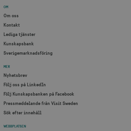
CookieScriptConsent
1 månad
CookieScript
OM
corporate.visitsweden.com
Om oss
Kontakt
Lediga tjänster
__cf_bm
30
Cloudflare Inc.
Kunskapsbank
minuter
.vimeo.com
Sverigemarknadsföring
MER
Nyhetsbrev
receive-cookie-
.adnxs.com
1 år 1
deprecation
månad
Följ oss på LinkedIn
Följ Kunskapsbanken på Facebook
Pressmeddelande från Visit Sweden
Sök efter innehåll
WEBBPLATSEN
JSESSIONID
Session
Oracle Corporation
.nr-data.net