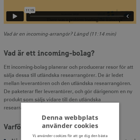
Vad är en incoming-arrangör? Längd (11:14 min)
Vad är ett incoming-bolag?
Ett incoming-bolag planerar och producerar resor för att
sälja dessa till utländska researrangörer. De är ledet
mellan leverantören och den utländska researrangören.
De paketerar fler leverantörer, och gör därigenom en ny
produkt som säljs vidare till den utländska
researrangören.
Denna webbplats
använder cookies
Varför ett incoming-bolag?
Vi använder cookies för att ge dig den bästa