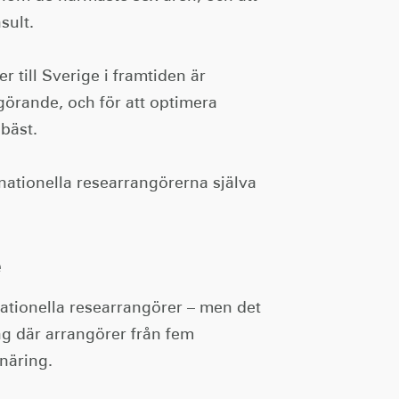
sult.
r till Sverige i framtiden är
görande, och för att optimera
bäst.
ernationella researrangörerna själva
e
nationella researrangörer – men det
ing där arrangörer från fem
näring.