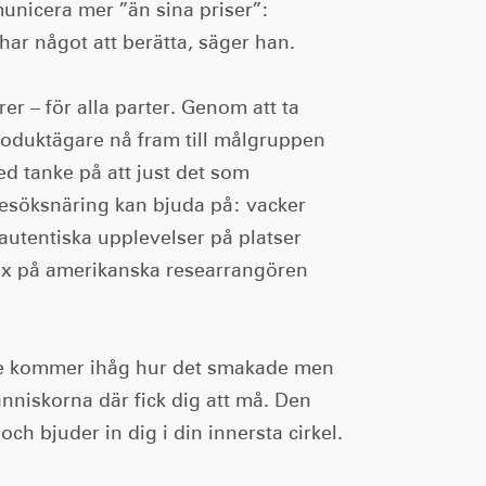
unicera mer ”än sina priser”:
 har något att berätta, säger han.
er – för alla parter. Genom att ta
roduktägare nå fram till målgruppen
ed tanke på att just det som
besöksnäring kan bjuda på: vacker
 autentiska upplevelser på platser
Cox på amerikanska researrangören
nte kommer ihåg hur det smakade men
niskorna där fick dig att må. Den
ch bjuder in dig i din innersta cirkel.