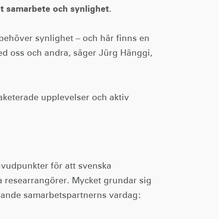
t samarbete och synlighet
.
behöver synlighet – och här finns en
med oss och andra, säger Jürg Hänggi,
paketerade upplevelser och aktiv
huvudpunkter för att svenska
a researrangörer. Mycket grundar sig
blivande samarbetspartnerns vardag: