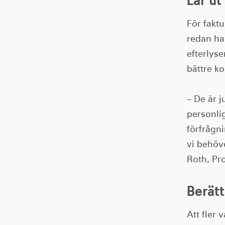
För fakt
redan ha
efterlys
bättre k
– De är j
personlig
förfrågn
vi behöv
Roth, Pr
Berätt
Att fler