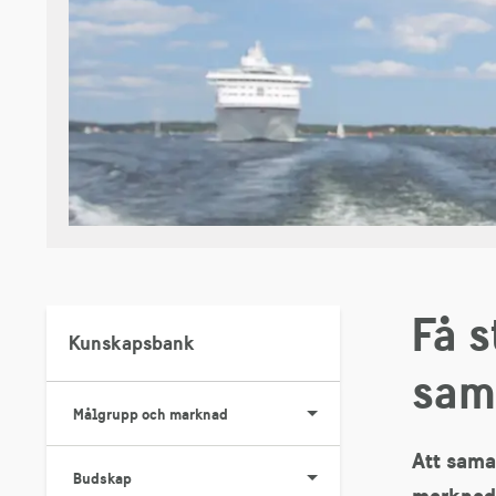
Få s
Kunskapsbank
sam
Målgrupp och marknad
Att sama
Budskap
marknade