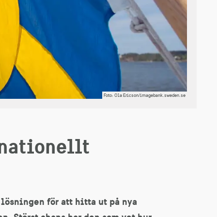
Foto
:
Ola Ericson/imagebank.sweden.se
rnationellt
ösningen för att hitta ut på nya
n. Störst chans har den som vet hur