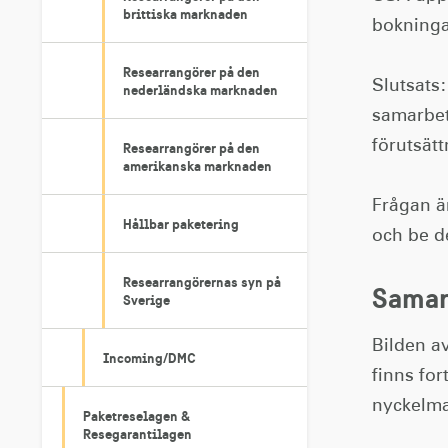
brittiska marknaden
bokninga
Researrangörer på den
Slutsats:
nederländska marknaden
samarbet
förutsät
Researrangörer på den
amerikanska marknaden
Frågan är
Hållbar paketering
och be d
Researrangörernas syn på
Samar
Sverige
Bilden a
Incoming/DMC
finns for
nyckelma
Paketreselagen &
Resegarantilagen