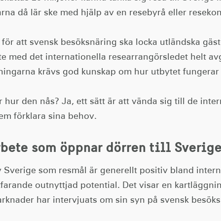
rna då lär ske med hjälp av en resebyrå eller resekon
 för att svensk besöksnäring ska locka utländska gäste
e med det internationella researrangörsledet helt av
tningarna krävs god kunskap om hur utbytet fungerar 
 hur den nås? Ja, ett sätt är att vända sig till de int
em förklara sina behov.
bete som öppnar dörren till Sverig
v Sverige som resmål är generellt positiv bland inter
tfarande outnyttjad potential. Det visar en kartläggn
rknader har intervjuats om sin syn på svensk besöks