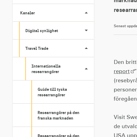
researra
Kanaler
Senast uppda
Digital synlighet
Travel Trade
Den brit
Internationella
researrangörer
report
”
(resebyr
Guide till tyska
personer
researrangörer
föregåen
Researrangörer på den
Visit Sw
franska marknaden
de utval
Researrangörer på den
USA upps