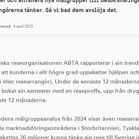
ngörerna tänker. Så vi bad dem avslöja det.
terad:
4 april 2025
tiska reseorganisationen ABTA rapporterar i sin tren
 att kunderna i allt högre grad uppskattar hjälpen oc
å eller researrangör). Under de senaste 12 månadern
 bokat sin semester med en reseproffs, upp från dryg
de 12 månaderna.
edens målgruppsanalys från 2024 visar även researra
da marknadsföringsområdena i Storbritannien, Tyskla
kattas 26 miljoner kunna tänka sig resa till Sverige 