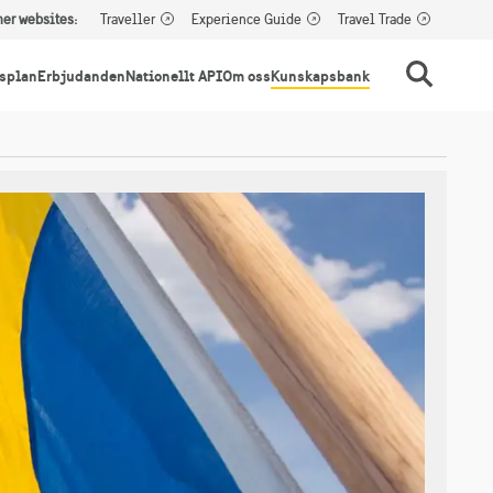
her websites:
Traveller
Experience Guide
Travel Trade
splan
Erbjudanden
Nationellt API
Om oss
Kunskapsbank
Sök