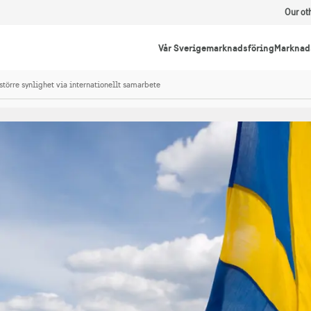
Our ot
Vår Sverigemarknadsföring
Marknad
 större synlighet via internationellt samarbete