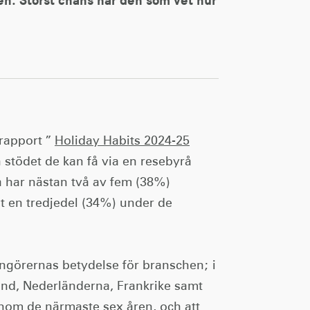
drapport ”
Holiday Habits 2024-25
h stödet de kan få via en resebyrå
a har nästan två av fem (38%)
t en tredjedel (34%) under de
ngörernas betydelse för branschen; i
nd, Nederländerna, Frankrike samt
inom de närmaste sex åren, och att