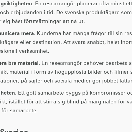
ngsiktigheten.
En researrangör planerar ofta minst ett
 och erbjudanden i tid. De svenska produktägare som 
 sig bäst förutsättningar att nå ut.
nicera mera.
Kunderna har många frågor till sin res
tägare eller destination. Att svara snabbt, helst ino
ssionell verksamhet.
era bra material
. En researrangör behöver bearbeta si
nikt material i form av högupplösta bilder och filmer
ationer, på sajter och sociala medier gör jobbet lätta
lheten.
Ett gott samarbete byggs på kompromisser och f
ikt, istället för att stirra sig blind på marginalen för 
 för samarbete.
 Sverige