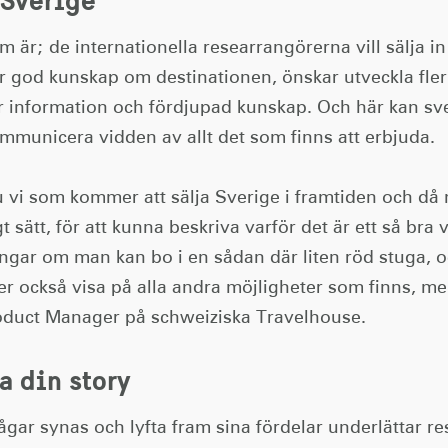
um är; de internationella researrangörerna vill sälja
r god kunskap om destinationen, önskar utveckla fle
er information och fördjupad kunskap. Och här kan s
ommunicera vidden av allt det som finns att erbjuda.
u vi som kommer att sälja Sverige i framtiden och då m
t sätt, för att kunna beskriva varför det är ett så bra
ingar om man kan bo i en sådan där liten röd stuga, o
er också visa på alla andra möjligheter som finns, me
oduct Manager på schweiziska Travelhouse.
a din story
 vågar synas och lyfta fram sina fördelar underlättar 