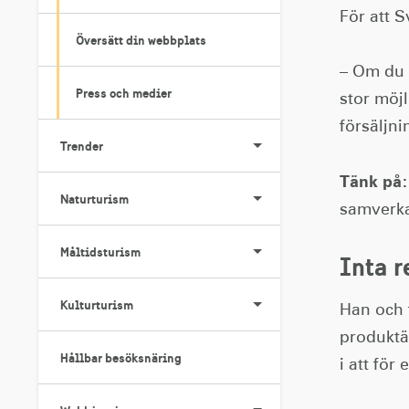
För att S
Översätt din webbplats
– Om du 
Press och medier
stor möj
försäljn
Trender
Tänk på:
Naturturism
samverka
Måltidsturism
Inta 
Kulturturism
Han och f
produktä
Hållbar besöksnäring
i att för