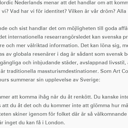
Nordic Nederlands menar att det handlar om att komm
r vi? Vad har vi för identitet? Vilken är vår dröm? Alla
nde och sist handlar det om möjligheten till goda affär
 det internationella researrangörsledet kan svenska p
re och mer välriktad information. Det kan löna sig, m
gas av globala resenärer i dag är sådant som svensk 
llgängliga och inbjudande städer, avslappnad livsstil,
 är traditionella massturismdestinationer. Som Art 
urs summerar sin upplevelse av Sverige:
mer att komma ihåg när du åt renkött. Du kanske i
 att du åt det och du kommer inte att glömma hur män
teten skiner igenom för folket där är så välkomnande o
r inget du kan få i London.