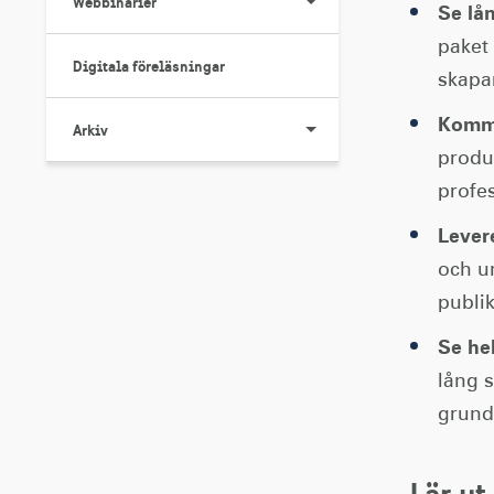
Webbinarier
Se lå
paket
Digitala föreläsningar
skapar
Kommu
Arkiv
produk
profe
Lever
och u
publik
Se he
lång s
grund
Lär ut