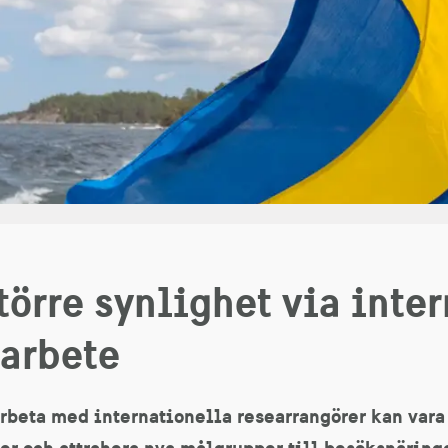
törre synlighet via inte
arbete
rbeta med internationella researrangörer kan vara l
r och attrahera nya målgrupper till besöksnäringe