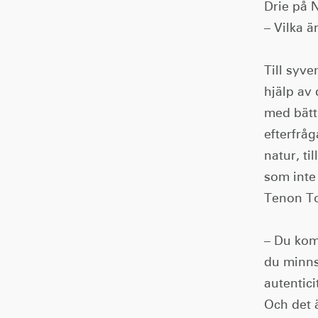
Drie på 
– Vilka ä
Till syve
hjälp av
med bätt
efterfrå
natur, ti
som inte
Tenon To
– Du kom
du minns
autentici
Och det ä