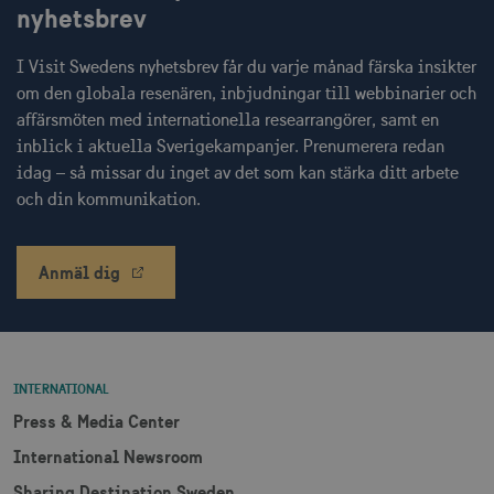
nyhetsbrev
information.
IDE
1 å
Google LLC
_ga
1 år 1
Används för 
Google LLC
.doubleclick.net
månad
särskilja uni
.visitsweden.com
I Visit Swedens nyhetsbrev får du varje månad färska insikter
användare 
om den globala resenären, inbjudningar till webbinarier och
att tilldela et
slumpmässig
affärsmöten med internationella researrangörer, samt en
genererat 
som
inblick i aktuella Sverigekampanjer. Prenumerera redan
klientidentif
idag – så missar du inget av det som kan stärka ditt arbete
Den ingår i v
sidförfrågan
och din kommunikation.
webbplats o
uuid2
3
Xandr Inc.
används för 
måna
.adnxs.com
beräkna bes
sessioner oc
webbplatsan
Anmäl dig
_hjSessionUser_1328012
.visitsweden.com
1 å
INTERNATIONAL
mTrackingTimeOnSite
.corporate.visitsweden.com
3
minu
Press & Media Center
International Newsroom
Sharing Destination Sweden