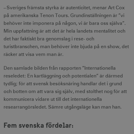
– Sveriges främsta styrka är autenticitet, menar Art Cox
på amerikanska Tenon Tours. Grundinställningen är ”vi
receive-cookie-
.adnxs.com
1 år 1
behöver inte imponera på någon, vi är bara oss själva”.
deprecation
månad
Min uppfattning är att det är hela landets mentalitet och
det har faktiskt bra genomslag i rese- och
turistbranschen, man behöver inte bjuda på en show, det
räcker att visa vem man är.
Den samlade bilden från rapporten ”Internationella
JSESSIONID
Session
Oracle Corporation
.nr-data.net
reseledet: En kartläggning och potentialen” är därmed
tydlig; för att svensk besöksnäring handlar det i grund
och botten om att vara sig själv, med stolthet nog för att
kommunicera vidare ut till det internationella
researrangörsledet. Sämre utgångsläge kan man han.
li_gc
6
LinkedIn Corporation
månader
.linkedin.com
Fem svenska fördelar: