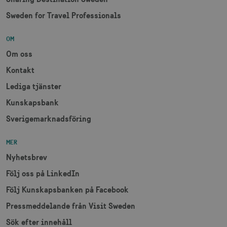
_gcl_au
3
Google LLC
måna
.visitsweden.com
Sweden for Travel Professionals
OM
Om oss
Kontakt
bcookie
1 å
Microsoft Corporation
Lediga tjänster
.linkedin.com
Kunskapsbank
Sverigemarknadsföring
lidc
1 d
Microsoft Corporation
MER
.linkedin.com
Nyhetsbrev
Följ oss på LinkedIn
XANDR_PANID
3
Xandr Inc.
Följ Kunskapsbanken på Facebook
måna
.adnxs.com
Pressmeddelande från Visit Sweden
Sök efter innehåll