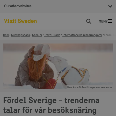
Our other websites:
Sök
Hem
Kunskapsbank
Kanaler
Travel Trade
Internationella researrangörer
Fördel S
Foto
:
Anna Öhlund/imagebank.sweden.se
Fördel Sverige - trenderna
talar för vår besöksnäring