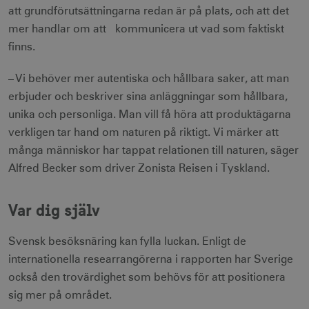
att grundförutsättningarna redan är på plats, och att det
mer handlar om att kommunicera ut vad som faktiskt
finns.
receive-cookie-
.doubleclick.net
6
deprecation
månader
– Vi behöver mer autentiska och hållbara saker, att man
erbjuder och beskriver sina anläggningar som hållbara,
unika och personliga. Man vill få höra att produktägarna
verkligen tar hand om naturen på riktigt. Vi märker att
många människor har tappat relationen till naturen, säger
Alfred Becker som driver Zonista Reisen i Tyskland.
CookieScriptConsent
1 månad
CookieScript
corporate.visitsweden.com
Var dig själv
Svensk besöksnäring kan fylla luckan. Enligt de
internationella researrangörerna i rapporten har Sverige
__cf_bm
30
Cloudflare Inc.
minuter
.vimeo.com
också den trovärdighet som behövs för att positionera
sig mer på området.