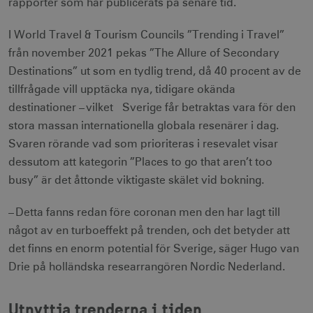
rapporter som har publicerats på senare tid.
I World Travel & Tourism Councils ”Trending i Travel”
från november 2021 pekas ”The Allure of Secondary
Destinations” ut som en tydlig trend, då 40 procent av de
tillfrågade vill upptäcka nya, tidigare okända
destinationer – vilket Sverige får betraktas vara för den
stora massan internationella globala resenärer i dag.
Svaren rörande vad som prioriteras i resevalet visar
dessutom att kategorin ”Places to go that aren’t too
busy” är det åttonde viktigaste skälet vid bokning.
– Detta fanns redan före coronan men den har lagt till
något av en turboeffekt på trenden, och det betyder att
det finns en enorm potential för Sverige, säger Hugo van
Drie på holländska researrangören Nordic Nederland.
Utnyttja trenderna i tiden