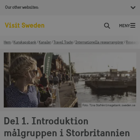
Our other websites:
Sök
Hem
Kunskapsbank
Kanaler
Travel Trade
Internationella researrangörer
Researra
Foto
:
Tina Stafrén/imagebank.sweden.se
Del 1. Introduktion
målgruppen i Storbritannien