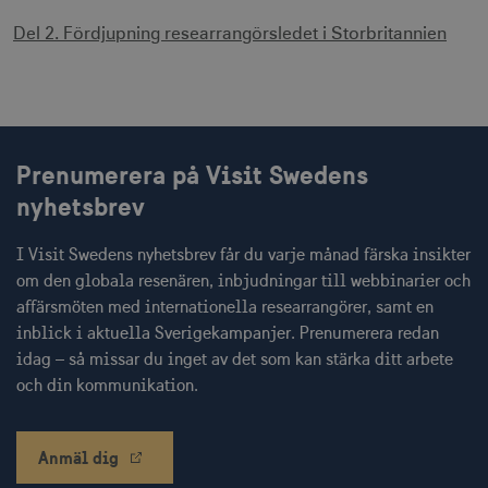
Del 2. Fördjupning researrangörsledet i Storbritannien
CookieScriptConsent
1 månad
CookieScript
corporate.visitsweden.com
Prenumerera på Visit Swedens
nyhetsbrev
I Visit Swedens nyhetsbrev får du varje månad färska insikter
__cf_bm
30
Cloudflare Inc.
om den globala resenären, inbjudningar till webbinarier och
minuter
.vimeo.com
affärsmöten med internationella researrangörer, samt en
inblick i aktuella Sverigekampanjer. Prenumerera redan
idag – så missar du inget av det som kan stärka ditt arbete
och din kommunikation.
receive-cookie-
.adnxs.com
1 år 1
deprecation
månad
Anmäl dig