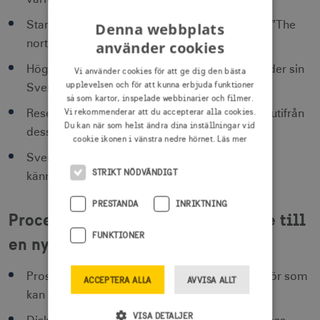
Starkt intresse att uppleva naturfenomen som ”The
Denna webbplats
northern lights”.
använder cookies
Hög grad av att vilja göra måltidsaktiviteter under sin
Vi använder cookies för att ge dig den bästa
upplevelsen och för att kunna erbjuda funktioner
Sverige semester.
så som kartor, inspelade webbinarier och filmer.
Vi rekommenderar att du accepterar alla cookies.
Resenärer läser omdömessidor och tar beslut utifrån
Du kan när som helst ändra dina inställningar vid
dessa.
cookie ikonen i vänstra nedre hörnet.
Läs mer
Sverige är ett okänt resmål, viktigt att öka
STRIKT NÖDVÄNDIGT
kännedomen om resmålet.
PRESTANDA
INRIKTNING
Process för att introducera Sverige till
FUNKTIONER
en ny researrangör
Prospektera och ta kontakt med en researrangör som
ACCEPTERA ALLA
AVVISA ALLT
kan vara rätt.
VISA DETALJER