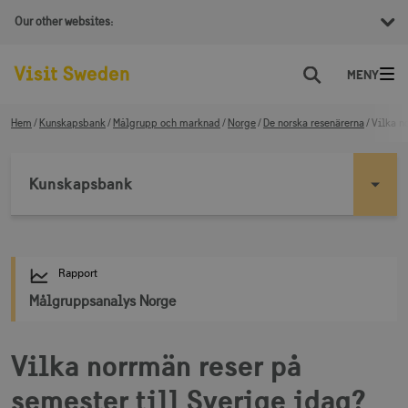
Our other websites:
Sök
Hem
Kunskapsbank
Målgrupp och marknad
Norge
De norska resenärerna
Vilka n
Kunskapsbank
Rapport
Målgruppsanalys Norge
Vilka norrmän reser på
semester till Sverige idag?