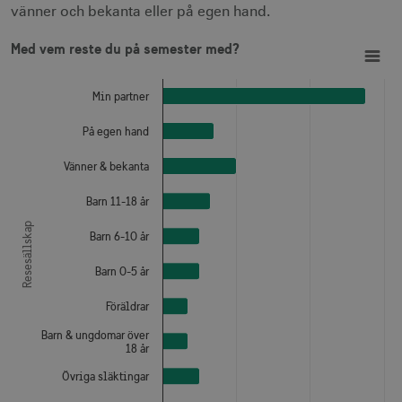
vänner och bekanta eller på egen hand.
Med vem reste du på semester med?
Bar chart with 10 bars.
Med vem reste du på semester med?
View as data table, Med vem reste du på semester med?
The chart has 1 X axis displaying Resesällskap.
The chart has 1 Y axis displaying Procent, flervalsfråga. Da
Min partner
JSESSIONID
Session
Oracle Corporation
På egen hand
.nr-data.net
Vänner & bekanta
Barn 11-18 år
Resesällskap
li_gc
6
LinkedIn Corporation
Barn 6-10 år
månader
.linkedin.com
Barn 0-5 år
Föräldrar
Barn & ungdomar över
18 år
Leverantör
Övriga släktingar
Namn
Utgång
Beskrivning
Namn
/ Domän
Leverantör /
Leverantör / Domän
Utg
Namn
Utgång
Beskrivning
Domän