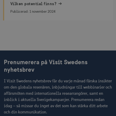
Vilken potential finns?
Publicerad:
1 november 2024
bcookie
1 å
Microsoft Corporation
.linkedin.com
lidc
1 d
Microsoft Corporation
.linkedin.com
Prenumerera på Visit Swedens
XANDR_PANID
3
nyhetsbrev
Xandr Inc.
måna
.adnxs.com
I Visit Swedens nyhetsbrev får du varje månad färska insikter
om den globala resenären, inbjudningar till webbinarier och
affärsmöten med internationella researrangörer, samt en
inblick i aktuella Sverigekampanjer. Prenumerera redan
idag – så missar du inget av det som kan stärka ditt arbete
och din kommunikation.