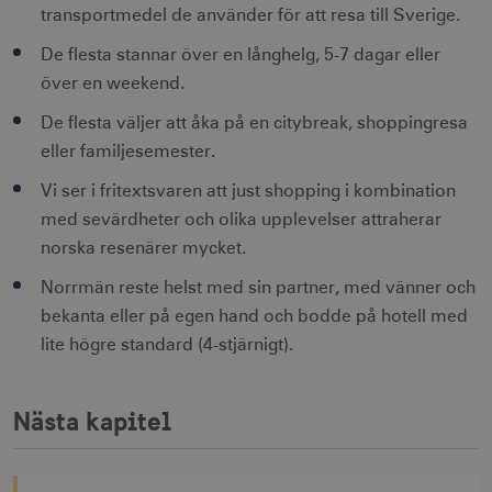
slumpmässig
transportmedel de använder för att resa till Sverige.
genererat 
som
klientidentif
De flesta stannar över en långhelg, 5-7 dagar eller
Den ingår i v
sidförfrågan
över en weekend.
webbplats o
uuid2
3
Xandr Inc.
används för 
måna
.adnxs.com
De flesta väljer att åka på en citybreak, shoppingresa
beräkna bes
sessioner oc
eller familjesemester.
webbplatsan
Vi ser i fritextsvaren att just shopping i kombination
med sevärdheter och olika upplevelser attraherar
_hjSessionUser_1328012
.visitsweden.com
1 å
norska resenärer mycket.
mTrackingTimeOnSite
.corporate.visitsweden.com
3
Norrmän reste helst med sin partner, med vänner och
minu
bekanta eller på egen hand och bodde på hotell med
lite högre standard (4-stjärnigt).
_gcl_au
3
Google LLC
måna
.visitsweden.com
Nästa kapitel