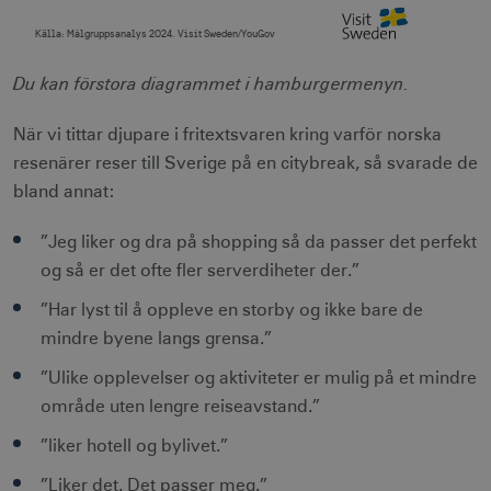
Källa:
Målgruppsanalys 2024. Visit Sweden/YouGov
End of interactive chart.
Du kan förstora diagrammet i hamburgermenyn.
När vi tittar djupare i fritextsvaren kring varför norska
resenärer reser till Sverige på en citybreak, så svarade de
bland annat:
”Jeg liker og dra på shopping så da passer det perfekt
og så er det ofte fler serverdiheter der.”
”Har lyst til å oppleve en storby og ikke bare de
mindre byene langs grensa.”
”Ulike opplevelser og aktiviteter er mulig på et mindre
område uten lengre reiseavstand.”
”liker hotell og bylivet.”
”Liker det. Det passer meg.”