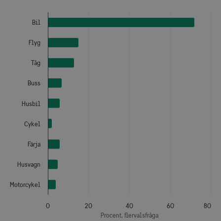
The chart has 1 Y axis displaying Procent, flervalsfråga. Da
Bil
Flyg
Tåg
Buss
Husbil
Cykel
Färja
Husvagn
Motorcykel
0
20
40
60
80
Procent, flervalsfråga