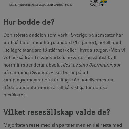
deprecation
månader
Källa:
Målgruppsanalys 2024. Visit Sweden/YouGov
End of interactive chart.
Hur bodde de?
Den största andelen som varit i Sverige på semester har
bott på hotell med hög standard (4 stjärnor), hotell med
CookieScriptConsent
1 månad
CookieScript
lite lägre standard (3 stjärnor) eller i hyrda stugor. (Men vi
corporate.visitsweden.com
vet också från Tillväxtverkets Inkvarteringsstatistik att
flest av sina övernattningar
norrmän spenderar absolut
på camping i Sverige, vilket beror på att
campingsemestrar ofta är längre än hotellsemestrar.
__cf_bm
30
Cloudflare Inc.
minuter
.vimeo.com
Båda boendeformerna är alltså viktiga för norska
besökare).
Vilket resesällskap valde de?
receive-cookie-
.adnxs.com
1 år 1
deprecation
månad
Majoriteten reste med sin partner men en del reste med