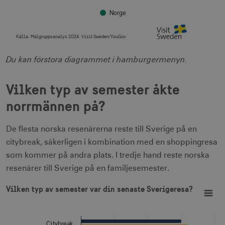
Norge
Källa:
Målgruppsanalys 2024. Visit Sweden/YouGov
End of interactive chart.
Du kan förstora diagrammet i hamburgermenyn.
Vilken typ av semester åkte
norrmännen på?
De flesta norska resenärerna reste till Sverige på en
citybreak, säkerligen i kombination med en shoppingresa
som kommer på andra plats. I tredje hand reste norska
resenärer till Sverige på en familjesemester.
Vilken typ av semester var din senaste Sverigeresa?
Bar chart with 2 data series.
Vilken typ av semester var din senaste Sverigeresa?
View as data table, Vilken typ av semester var din senaste Sverigeresa?
The chart has 1 X axis displaying categories.
The chart has 1 Y axis displaying Procent, flervalsfråga. Da
Citybreak