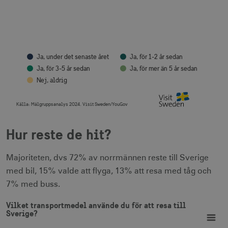
Ja, under det senaste året
Ja, för 1-2 år sedan
Ja, för 3-5 år sedan
Ja, för mer än 5 år sedan
Nej, aldrig
Källa:
Målgruppsanalys 2024. Visit Sweden/YouGov
End of interactive chart.
Hur reste de hit?
Majoriteten, dvs 72% av norrmännen reste till Sverige
med bil, 15% valde att flyga, 13% att resa med tåg och
7% med buss.
Vilket transportmedel använde du för att resa till Sverige?
Vilket transportmedel använde du för att resa till
Bar chart with 9 bars.
Sverige?
View as data table, Vilket transportmedel använde du för att resa till Sveri
The chart has 1 X axis displaying categories.