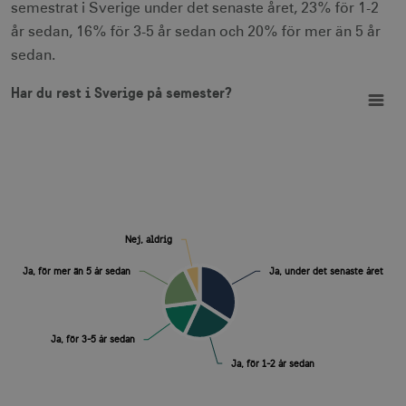
semestrat i Sverige under det senaste året, 23% för 1-2
år sedan, 16% för 3-5 år sedan och 20% för mer än 5 år
sedan.
Har du rest i Sverige på semester?
Pie chart with 5 slices.
Har du rest i Sverige på semester?
View as data table, Har du rest i Sverige på semester?
Nej, aldrig
Nej, aldrig
Ja, för mer än 5 år sedan
Ja, för mer än 5 år sedan
Ja, under det senaste året
Ja, under det senaste året
Ja, för 3-5 år sedan
Ja, för 3-5 år sedan
Ja, för 1-2 år sedan
Ja, för 1-2 år sedan