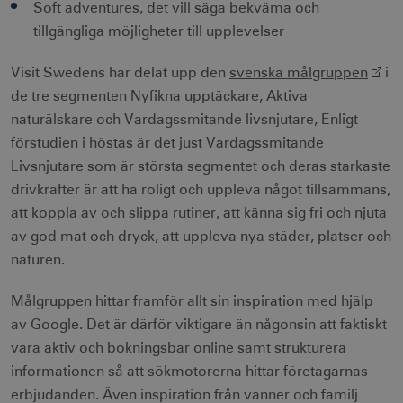
Soft adventures, det vill säga bekväma och
tillgängliga möjligheter till upplevelser
__cf_bm
30
Cloudflare Inc.
Visit Swedens har delat upp den
svenska målgruppen
minuter
i
.vimeo.com
de tre segmenten Nyfikna upptäckare, Aktiva
naturälskare och Vardagssmitande livsnjutare, Enligt
förstudien i höstas är det just Vardagssmitande
Livsnjutare som är största segmentet och deras starkaste
receive-cookie-
.adnxs.com
1 år 1
deprecation
månad
drivkrafter är att ha roligt och uppleva något tillsammans,
att koppla av och slippa rutiner, att känna sig fri och njuta
av god mat och dryck, att uppleva nya städer, platser och
naturen.
Målgruppen hittar framför allt sin inspiration med hjälp
av Google. Det är därför viktigare än någonsin att faktiskt
JSESSIONID
Session
Oracle Corporation
.nr-data.net
vara aktiv och bokningsbar online samt strukturera
informationen så att sökmotorerna hittar företagarnas
erbjudanden. Även inspiration från vänner och familj