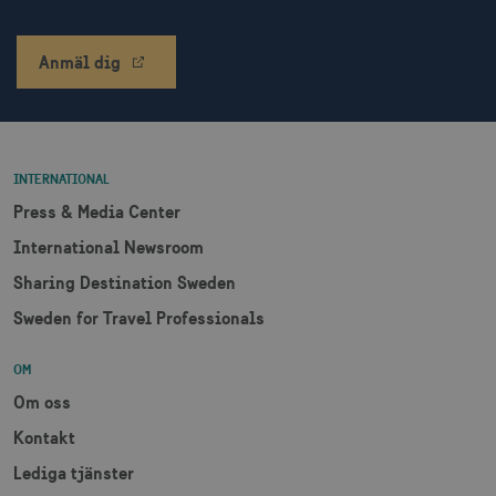
XANDR_PANID
3
Xandr Inc.
måna
Anmäl dig
.adnxs.com
INTERNATIONAL
Press & Media Center
International Newsroom
Sharing Destination Sweden
Sweden for Travel Professionals
OM
Om oss
Kontakt
Lediga tjänster