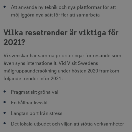
säker webbplats. Webbplatsen kan inte
användas ordentligt utan strikt nödvändiga
Att använda ny teknik och nya plattformar för att
cookies.
möjliggöra nya sätt för fler att samarbeta
Namn
Leverantör / Domän
Utgång
csrftoken
.visitsweden.com
1 år
Vilka resetrender är viktiga för
2021?
Vi svenskar har samma prioriteringar för resande som
även syns internationellt. Vid Visit Swedens
receive-cookie-
.doubleclick.net
6
deprecation
månader
målgruppsundersökning under hösten 2020 framkom
följande trender inför 2021:
Pragmatiskt gröna val
En hållbar livsstil
Längtan bort från stress
CookieScriptConsent
1 månad
CookieScript
corporate.visitsweden.com
Det lokala utbudet och viljan att stötta verksamheter