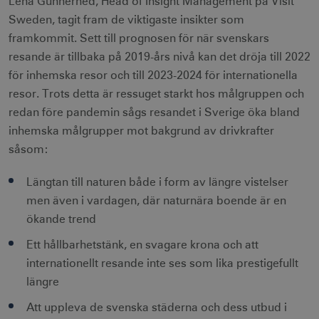
Lena Gunnerhed, Head of Insight Management på Visit
Sweden, tagit fram de viktigaste insikter som
framkommit. Sett till prognosen för när svenskars
resande är tillbaka på 2019-års nivå kan det dröja till 2022
för inhemska resor och till 2023-2024 för internationella
resor. Trots detta är ressuget starkt hos målgruppen och
redan före pandemin sågs resandet i Sverige öka bland
inhemska målgrupper mot bakgrund av drivkrafter
såsom:
Längtan till naturen både i form av längre vistelser
men även i vardagen, där naturnära boende är en
ökande trend
Ett hållbarhetstänk, en svagare krona och att
internationellt resande inte ses som lika prestigefullt
längre
Att uppleva de svenska städerna och dess utbud i