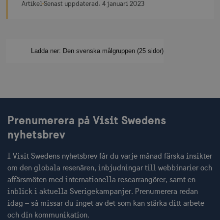
Svemester webbinarium 29 november 2022
Artikel
Senast uppdaterad:
4 januari 2023
mTrackingTimeOnSite
.corporate.visitsweden.com
3
minu
Ladda ner: Den svenska målgruppen (25 sidor)
_gcl_au
3
Google LLC
måna
.visitsweden.com
Prenumerera på Visit Swedens
nyhetsbrev
bcookie
1 å
Microsoft Corporation
.linkedin.com
I Visit Swedens nyhetsbrev får du varje månad färska insikter
om den globala resenären, inbjudningar till webbinarier och
affärsmöten med internationella researrangörer, samt en
inblick i aktuella Sverigekampanjer. Prenumerera redan
lidc
1 d
Microsoft Corporation
idag – så missar du inget av det som kan stärka ditt arbete
.linkedin.com
och din kommunikation.