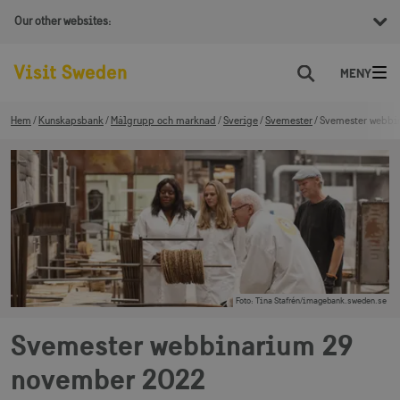
Our other websites:
Sök
Hem
Kunskapsbank
Målgrupp och marknad
Sverige
Svemester
Svemester webbi
Foto
:
Tina Stafrén/imagebank.sweden.se
Svemester webbinarium 29
november 2022