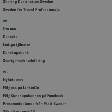
Sharing Destination Sweden
Sweden for Travel Professionals
CookieScriptConsent
1 månad
CookieScript
corporate.visitsweden.com
OM
Om oss
Kontakt
__cf_bm
30
Cloudflare Inc.
Lediga tjänster
minuter
.vimeo.com
Kunskapsbank
Sverigemarknadsföring
MER
receive-cookie-
.adnxs.com
1 år 1
deprecation
månad
Nyhetsbrev
Följ oss på LinkedIn
Följ Kunskapsbanken på Facebook
Pressmeddelande från Visit Sweden
Sök efter innehåll