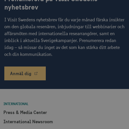
Inriktning
Funktioner
nyhetsbrev
Strikt nödvändiga cookies tillåter
I Visit Swedens nyhetsbrev får du varje månad färska insikter
webbplatsfunktioner som användarinloggning
och kontohantering men bidrar även till en
om den globala resenären, inbjudningar till webbinarier och
säker webbplats. Webbplatsen kan inte
affärsmöten med internationella researrangörer, samt en
användas ordentligt utan strikt nödvändiga
cookies.
inblick i aktuella Sverigekampanjer. Prenumerera redan
Namn
Leverantör / Domän
Utgång
idag – så missar du inget av det som kan stärka ditt arbete
och din kommunikation.
csrftoken
.visitsweden.com
1 år
Anmäl dig
receive-cookie-
.doubleclick.net
6
deprecation
månader
INTERNATIONAL
Press & Media Center
International Newsroom