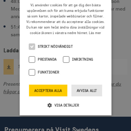
48:00 Amjad Aloul, kommunikatör på Right Option
Vi använder cookies för att ge dig den bästa
Media, berättar om arbetet att nå ut till svenskar med
upplevelsen och för att kunna erbjuda funktioner
så som kartor, inspelade webbinarier och filmer.
annan etnisk bakgrund.
Vi rekommenderar att du accepterar alla cookies.
51:46 Svemester marknadskommunikation
Du kan när som helst ändra dina inställningar vid
cookie ikonen i vänstra nedre hörnet.
Läs mer
sammanfattning av året.
STRIKT NÖDVÄNDIGT
Ladda ner:
PRESTANDA
INRIKTNING
Svemester: Analys & affärsmöjligheter
FUNKTIONER
Presentationen är inte tillgänglighetsanpassad.
Har du
ACCEPTERA ALLA
AVVISA ALLT
frågor om innehållet
kontakta oss gärna.
VISA DETALJER
Strikt nödvändigt
Prestanda
Prenumerera på Visit Swedens