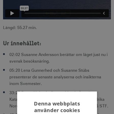
Längd: 55.27 min.
Ur innehållet:
02:02 Susanne Andersson berättar om läget just nu i
svensk besöksnäring.
05:20 Lena Gunnerhed och Susanne Stübs
presenterar de senaste analyserna och insikterna
inom Svemester.
33:27 Samtal kring insikterna bland våra gäster
Katarina Bergstrand, VD på Sweden by Bike, Ulrika
Denna webbplats
Nordgren, Chef kommunikation & försäljning på STF.
använder cookies