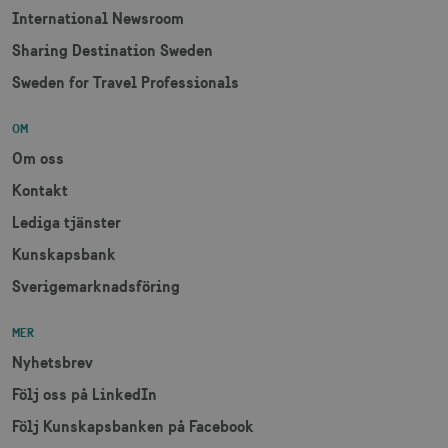
International Newsroom
Sharing Destination Sweden
Sweden for Travel Professionals
receive-cookie-
.adnxs.com
1 år 1
deprecation
månad
OM
Om oss
Kontakt
Lediga tjänster
Kunskapsbank
JSESSIONID
Session
Oracle Corporation
.nr-data.net
Sverigemarknadsföring
MER
Nyhetsbrev
li_gc
6
LinkedIn Corporation
Följ oss på LinkedIn
månader
.linkedin.com
Följ Kunskapsbanken på Facebook