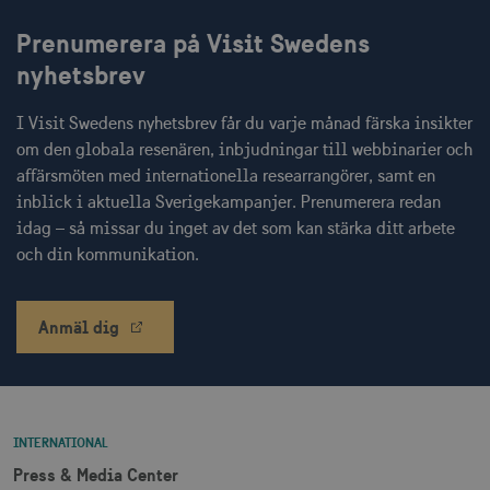
Prenumerera på Visit Swedens
nyhetsbrev
I Visit Swedens nyhetsbrev får du varje månad färska insikter
receive-cookie-
.doubleclick.net
6
deprecation
månader
om den globala resenären, inbjudningar till webbinarier och
affärsmöten med internationella researrangörer, samt en
inblick i aktuella Sverigekampanjer. Prenumerera redan
idag – så missar du inget av det som kan stärka ditt arbete
och din kommunikation.
CookieScriptConsent
1 månad
CookieScript
Anmäl dig
corporate.visitsweden.com
INTERNATIONAL
__cf_bm
30
Cloudflare Inc.
minuter
.vimeo.com
Press & Media Center