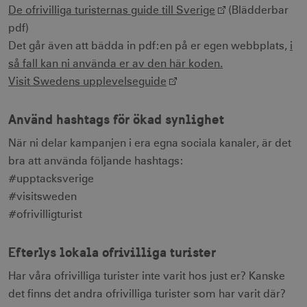
och kontohantering men bidrar även till en
De ofrivilliga turisternas guide till Sverige
(Blädderbar
säker webbplats. Webbplatsen kan inte
pdf)
användas ordentligt utan strikt nödvändiga
cookies.
Det går även att bädda in pdf:en på er egen webbplats,
i
Namn
Leverantör / Domän
Utgång
så fall kan ni använda er av den här koden.
Visit Swedens upplevelseguide
csrftoken
.visitsweden.com
1 år
Använd hashtags för ökad synlighet
När ni delar kampanjen i era egna sociala kanaler, är det
bra att använda följande hashtags:
receive-cookie-
.doubleclick.net
6
deprecation
månader
#upptacksverige
#visitsweden
#ofrivilligturist
Efterlys lokala ofrivilliga turister
Har våra ofrivilliga turister inte varit hos just er? Kanske
CookieScriptConsent
1 månad
CookieScript
det finns det andra ofrivilliga turister som har varit där?
corporate.visitsweden.com