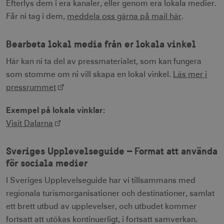
Efterlys dem i era kanaler, eller genom era lokala medier.
Får ni tag i dem,
meddela oss gärna på mail här
.
Bearbeta lokal media från er lokala vinkel
__cf_bm
30
Cloudflare Inc.
minuter
.vimeo.com
Här kan ni ta del av pressmaterialet, som kan fungera
som stomme om ni vill skapa en lokal vinkel.
Läs mer i
pressrummet
Exempel på lokala vinklar:
receive-cookie-
.adnxs.com
1 år 1
deprecation
månad
Visit Dalarna
Sveriges Upplevelseguide – Format att använda
för sociala medier
I Sveriges Upplevelseguide har vi tillsammans med
regionala turismorganisationer och destinationer, samlat
JSESSIONID
Session
Oracle Corporation
.nr-data.net
ett brett utbud av upplevelser, och utbudet kommer
fortsatt att utökas kontinuerligt, i fortsatt samverkan.