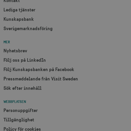
Kontakt
Lediga tjänster
Kunskapsbank
XANDR_PANID
3
Xandr Inc.
måna
.adnxs.com
Sverigemarknadsföring
MER
Nyhetsbrev
Följ oss på LinkedIn
Följ Kunskapsbanken på Facebook
Pressmeddelande från Visit Sweden
Sök efter innehåll
WEBBPLATSEN
Personuppgifter
Tillgänglighet
Policy för cookies