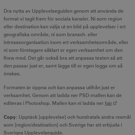
Dra nytta av Upplevelseguiden genom att använda de
format vi tagit fram för sociala kanaler. Ni som region
li_gc
6
LinkedIn Corporation
månader
.linkedin.com
eller destination kan välja ut en bild på upplevelser i ert
geografiska område, ni som bransch- eller
intresseorganisation inom ert verksamhetsområde, eller
ni som företagare såklart er egen verksamhet om den
finns med. Det går också bra att anpassa texten så att
den passar just er, samt lägga till er egen logga om så
Leverantör
Namn
Utgång
Beskrivning
Namn
/ Domän
Leverantör /
Leverantör / Domän
Utg
Namn
Utgång
Beskrivning
önskas.
Domän
_hjSession_1328012
vuid
1 år 1
.visitsweden.com
Används av
3
Vimeo.com
månad
Vimeo-
minu
_gid
Inc.
1 dag
Används för 
Google LLC
Formaten är öppna och kan anpassa utifrån just er
videospelaren
.vimeo.com
lagra och
.visitsweden.com
på
mTrackingPageViewCount
.corporate.visitsweden.com
3
uppdatera et
verksamhet. Genom att ladda ner PSD-mallen kan de
webbplatser.
minu
unikt värde 
Den
varje besökt
editeras i Photoshop. Mallen kan ni ladda ner
här
innehåller
och används
ingen
att räkna oc
identifierbar
spåra sidvisn
Copy
: Upptäck [upplevelse] och hundratals andra resmål
information.
Den innehåll
_gat_gtag_UA_121053790_1
.visitsweden.com
ingen identif
5
som [region/destination] och Sverige har att erbjuda i
_cfuvid
.vimeo.com
Session
Används av
information.
seku
Vimeo-
Sveriges Upplevelseguide.
videospelaren