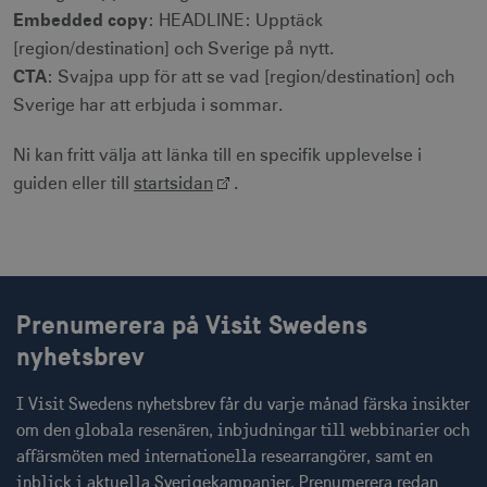
_ga_E3KTQC6HXK
.visitsweden.com
1 år 1
Denna cooki
på
anj
månad
används av
3
Xandr Inc.
Embedded copy
: HEADLINE: Upptäck
webbplatser.
Google Analy
måna
.adnxs.com
Den
för att bevar
[region/destination] och Sverige på nytt.
innehåller
sessionstills
CTA
ingen
: Svajpa upp för att se vad [region/destination] och
identifierbar
_gat
59
Används för 
Google LLC
Sverige har att erbjuda i sommar.
information.
_fbp
sekunder
begränsa be
3
.visitsweden.com
Meta Platform Inc.
till
måna
.visitsweden.com
Doubleclick.
Den innehåll
Ni kan fritt välja att länka till en specifik upplevelse i
ingen identif
guiden eller till
startsidan
.
information.
IDE
1 å
Google LLC
_ga
1 år 1
Används för 
Google LLC
.doubleclick.net
månad
särskilja uni
.visitsweden.com
användare 
att tilldela et
slumpmässig
genererat 
som
Prenumerera på Visit Swedens
klientidentif
Den ingår i v
nyhetsbrev
sidförfrågan
webbplats o
uuid2
3
Xandr Inc.
används för 
måna
.adnxs.com
beräkna bes
I Visit Swedens nyhetsbrev får du varje månad färska insikter
sessioner oc
om den globala resenären, inbjudningar till webbinarier och
webbplatsan
affärsmöten med internationella researrangörer, samt en
inblick i aktuella Sverigekampanjer. Prenumerera redan