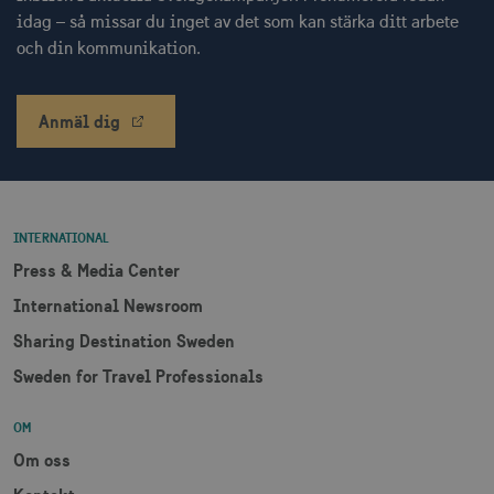
idag – så missar du inget av det som kan stärka ditt arbete
_hjSessionUser_1328012
.visitsweden.com
1 å
och din kommunikation.
mTrackingTimeOnSite
.corporate.visitsweden.com
3
minu
Anmäl dig
_gcl_au
3
Google LLC
måna
.visitsweden.com
INTERNATIONAL
Press & Media Center
International Newsroom
Sharing Destination Sweden
bcookie
1 å
Microsoft Corporation
.linkedin.com
Sweden for Travel Professionals
OM
Om oss
lidc
1 d
Microsoft Corporation
.linkedin.com