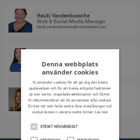
Heidi Vandenbussche
Web & Social Media Manager
heidi.vandenbussche@visitsweden.com
Axelle Lefebvre
Web & Social Media Manager
Denna webbplats
axelle.lefebvre@visitsweden.com
använder cookies
Vi använder cookies för att ge dig den bästa
upplevelsen och för att kunna erbjuda funktioner
Veronika Hohenstein
så som kartor, inspelade webbinarier och filmer.
Web & Social Media Manager
Vi rekommenderar att du accepterar alla cookies.
Du kan när som helst ändra dina inställningar vid
veronika.hohenstein@visitsweden.com
cookie ikonen i vänstra nedre hörnet.
Läs mer
STRIKT NÖDVÄNDIGT