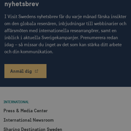
nyhetsbrev
I Visit Swedens nyhetsbrev får du varje månad färska insikter
receive-cookie-
.adnxs.com
1 år 1
deprecation
månad
om den globala resenären, inbjudningar till webbinarier och
affärsmöten med internationella researrangörer, samt en
inblick i aktuella Sverigekampanjer. Prenumerera redan
idag – så missar du inget av det som kan stärka ditt arbete
och din kommunikation.
JSESSIONID
Session
Oracle Corporation
Anmäl dig
.nr-data.net
INTERNATIONAL
li_gc
6
LinkedIn Corporation
månader
.linkedin.com
Press & Media Center
International Newsroom
Sharing Destination Sweden