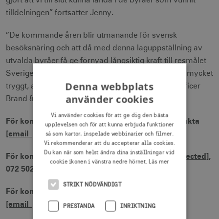
gjort att vi till slut kunna landa i de byråer som vunnit
tilldelningen” fortsätter Jenny.
”De kommande åren blir utmanande för svensk
besöksnäring och att då med denna laguppställning av
utvalda byråer få ge förnyad långsiktig kraft till resmålet
Sverige, såväl internationellt som i Sverige, känns mycket
Denna webbplats
tryggt, avslutar Michael Persson Gripkow Chief Officer
använder cookies
Brand & Strategic Relations hos Visit Sweden”.
Vi använder cookies för att ge dig den bästa
För kommentar från Forsman & Bodenfors, kontakta
upplevelsen och för att kunna erbjuda funktioner
[email protected]
, 070 278 43 13
så som kartor, inspelade webbinarier och filmer.
Vi rekommenderar att du accepterar alla cookies.
Du kan när som helst ändra dina inställningar vid
För kommentar från AKQA, kontakta
[email protected]
,
cookie ikonen i vänstra nedre hörnet.
Läs mer
072 502 72 92
STRIKT NÖDVÄNDIGT
För kommentar från Mindshare, kontakta CEO
[email protected]
, 070 168 58 61
PRESTANDA
INRIKTNING