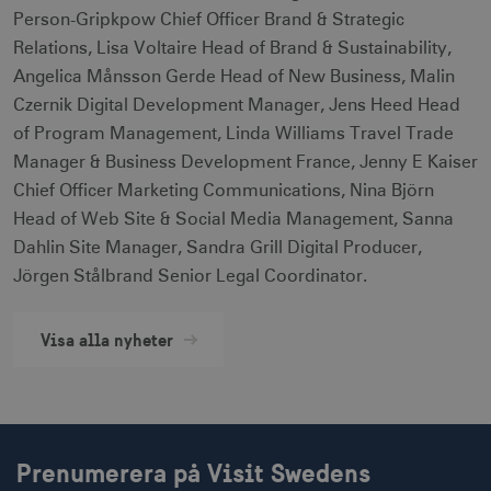
Person-Gripkpow Chief Officer Brand & Strategic
Relations, Lisa Voltaire Head of Brand & Sustainability,
Angelica Månsson Gerde Head of New Business, Malin
receive-cookie-
.doubleclick.net
6
Czernik Digital Development Manager, Jens Heed Head
deprecation
månader
of Program Management, Linda Williams Travel Trade
Manager & Business Development France, Jenny E Kaiser
Chief Officer Marketing Communications, Nina Björn
Head of Web Site & Social Media Management, Sanna
Dahlin Site Manager, Sandra Grill Digital Producer,
Jörgen Stålbrand Senior Legal Coordinator.
CookieScriptConsent
1 månad
CookieScript
corporate.visitsweden.com
Visa alla nyheter
__cf_bm
30
Cloudflare Inc.
minuter
.vimeo.com
Prenumerera på Visit Swedens