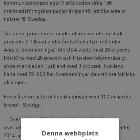
kommunikationsbolaget VisitSweden cirka 100
marknadsföringskampanjer årligen för att öka antalet
turister till Sverige.
Tre av de prioriterade marknaderna visade en stark
procentuell tillväxt under årets första fyra månader.
Antalet övernattningar från USA växte med 26 procent,
från Kina med 20 procent och från den volymmässigt
stora marknaden Tyskland med 9 procent. Tyskland
hade med 25 000 fler övernattningar den största faktiska
ökningen.
Förra året omsatte utländska turister över 100 miljarder
kronor i Sverige.
- Sverige har aldrig haft så många utländska
övernattningar som under 2013. Att tillväxten fortsätter
Denna webbplats
2014 är ett kvitto på att vår och besöksnäringens