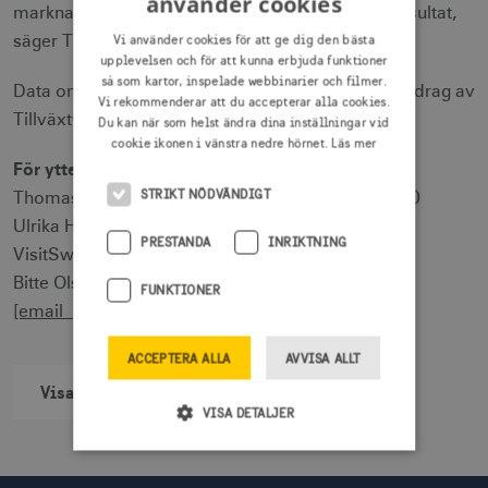
använder cookies
marknadsföring och destinationsutveckling ger resultat,
Vi använder cookies för att ge dig den bästa
säger Thomas Brühl, vd på VisitSweden.
upplevelsen och för att kunna erbjuda funktioner
så som kartor, inspelade webbinarier och filmer.
Data om övernattningar kommer från SCB på uppdrag av
Vi rekommenderar att du accepterar alla cookies.
Tillväxtverket.
Du kan när som helst ändra dina inställningar vid
cookie ikonen i vänstra nedre hörnet.
Läs mer
För ytterligare information, kontakta
STRIKT NÖDVÄNDIGT
Thomas Brühl, vd på VisitSweden, tel 08-789 10 00
Ulrika Hallesius, kommunikationsdirektör på
PRESTANDA
INRIKTNING
VisitSweden,
[email protected]
, tel 0704-200 900
Bitte Olsson, pressansvarig på VisitSweden,
FUNKTIONER
[email protected]
, tel 0705-25 04 56
ACCEPTERA ALLA
AVVISA ALLT
Visa alla nyheter
VISA DETALJER