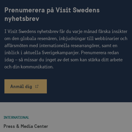
Strikt nödvändigt
Prestanda
Prenumerera på Visit Swedens
Inriktning
Funktioner
nyhetsbrev
Strikt nödvändiga cookies tillåter
webbplatsfunktioner som användarinloggning
och kontohantering men bidrar även till en
I Visit Swedens nyhetsbrev får du varje månad färska insikter
säker webbplats. Webbplatsen kan inte
om den globala resenären, inbjudningar till webbinarier och
användas ordentligt utan strikt nödvändiga
cookies.
affärsmöten med internationella researrangörer, samt en
inblick i aktuella Sverigekampanjer. Prenumerera redan
Namn
Leverantör / Domän
Utgång
idag – så missar du inget av det som kan stärka ditt arbete
csrftoken
.visitsweden.com
1 år
och din kommunikation.
Anmäl dig
receive-cookie-
.doubleclick.net
6
deprecation
månader
INTERNATIONAL
Press & Media Center