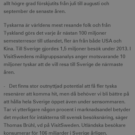
allt högre grad förskjutits från juli till augusti och
september de senaste åren.
Tyskarna är världens mest resande folk och från
Tyskland görs det varje år nästan 100 miljoner
semesterresor till utlandet, fler än från både USA och
Kina. Till Sverige gjordes 1,5 miljoner besök under 2013. I
VisitSwedens målgruppsanalys anger motsvarande 10
miljoner tyskar att de vill resa till Sverige de närmaste
åren.
- Det finns stor outnyttjad potential att få fler tyska
resenärer att komma hit, men då behöver vi bli bättre på
att hålla hela Sverige öppet även under sensommaren.
Tar vi ytterligare någon procent i marknadsandel betyder
det mycket för intäkterna till svensk besöksnäring, säger
Thomas Brühl, vd på VisitSweden. Utländska besökare
konsumerar för 106 miljarder i Sverige årligen.