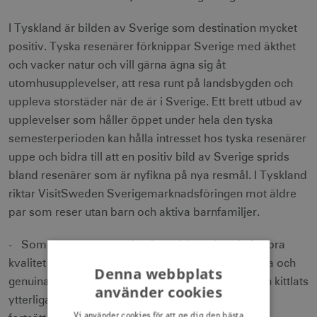
I Tyskland är bilden av Sverige som destination mycket
positiv. Tyska resenärer förknippar Sverige med äkthet
och vacker natur och vill gärna ägna sig åt
utomhusupplevelser, att resa runt på landsbygden och
uppleva storstäder när de är i Sverige. Ett brett utbud av
upplevelser som håller öppet under hela den tyska
semesterperioden kan hålla intresset hos tyska resenärer
uppe och bidra till att en positiv bild av Sverige sprids
bland resenärer som är nyfikna på nya resmål. I Tyskland
riktar VisitSweden Sverigemarknadsföringen mot äldre
par som reser utan barn och aktiva barnfamiljer.
- Som resenärer är tyskar beredda att betala för bra
kvalitet och mycket pålästa. De uppskattar det äkta och
Denna webbplats
genuina Sverige och på senare år har nyfikenheten kittlats
använder cookies
ytterligare genom den svenska deckarlitteraturen,
Vi använder cookies för att ge dig den bästa