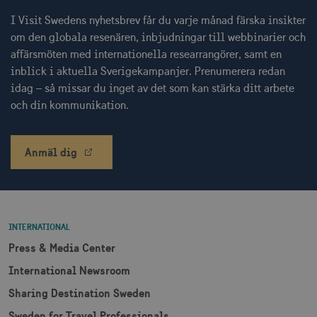
.nr-data.net
I Visit Swedens nyhetsbrev får du varje månad färska insikter
om den globala resenären, inbjudningar till webbinarier och
affärsmöten med internationella researrangörer, samt en
inblick i aktuella Sverigekampanjer. Prenumerera redan
li_gc
6
LinkedIn Corporation
idag – så missar du inget av det som kan stärka ditt arbete
månader
.linkedin.com
och din kommunikation.
Anmäl dig
Leverantör
Namn
Utgång
Beskrivning
Namn
/ Domän
Leverantör /
Leverantör / Domän
Utg
Namn
Utgång
Beskrivning
Domän
_hjSession_1328012
vuid
1 år 1
.visitsweden.com
Används av
3
Vimeo.com
INTERNATIONAL
månad
Vimeo-
minu
_gid
Inc.
1 dag
Används för 
Google LLC
videospelaren
.vimeo.com
lagra och
.visitsweden.com
Press & Media Center
på
mTrackingPageViewCount
.corporate.visitsweden.com
3
uppdatera et
webbplatser.
minu
unikt värde 
International Newsroom
Den
varje besökt
innehåller
och används
Sharing Destination Sweden
ingen
att räkna oc
identifierbar
spåra sidvisn
information.
Den innehåll
Sweden for Travel Professionals