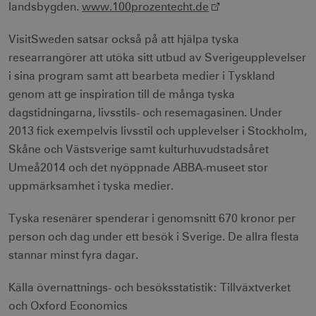
landsbygden.
www.100prozentecht.de
Strikt nödvändiga cookies tillåter
webbplatsfunktioner som användarinloggning
VisitSweden satsar också på att hjälpa tyska
och kontohantering men bidrar även till en
säker webbplats. Webbplatsen kan inte
researrangörer att utöka sitt utbud av Sverigeupplevelser
användas ordentligt utan strikt nödvändiga
i sina program samt att bearbeta medier i Tyskland
cookies.
genom att ge inspiration till de många tyska
Namn
Leverantör / Domän
Utgång
dagstidningarna, livsstils- och resemagasinen. Under
csrftoken
.visitsweden.com
1 år
2013 fick exempelvis livsstil och upplevelser i Stockholm,
Skåne och Västsverige samt kulturhuvudstadsåret
Umeå2014 och det nyöppnade ABBA-museet stor
uppmärksamhet i tyska medier.
receive-cookie-
.doubleclick.net
6
Tyska resenärer spenderar i genomsnitt 670 kronor per
deprecation
månader
person och dag under ett besök i Sverige. De allra flesta
stannar minst fyra dagar.
Källa övernattnings- och besöksstatistik: Tillväxtverket
och Oxford Economics