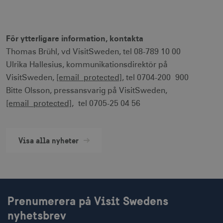
CookieScriptConsent
1 månad
CookieScript
corporate.visitsweden.com
För ytterligare information, kontakta
Thomas Brühl, vd VisitSweden, tel 08-789 10 00
Ulrika Hallesius, kommunikationsdirektör på
__cf_bm
30
Cloudflare Inc.
VisitSweden,
[email protected]
, tel 0704-200 900
minuter
.vimeo.com
Bitte Olsson, pressansvarig på VisitSweden,
[email protected]
, tel 0705-25 04 56
receive-cookie-
.adnxs.com
1 år 1
Visa alla nyheter
deprecation
månad
Prenumerera på Visit Swedens
nyhetsbrev
JSESSIONID
Session
Oracle Corporation