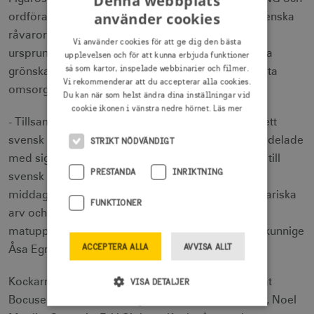
Denna webbplats
använder cookies
ordföranden för Parabere Forum. Fokus låg på svenska
råvaror, från Hjälmargös – nyligen skyddad med
Vi använder cookies för att ge dig den bästa
ursprungsbeteckning inom EU – till skogens frodiga
upplevelsen och för att kunna erbjuda funktioner
så som kartor, inspelade webbinarier och filmer.
grönska. Varje rätt var noggrant tillagad med största
Vi rekommenderar att du accepterar alla cookies.
omsorg och expertis.
Du kan när som helst ändra dina inställningar vid
cookie ikonen i vänstra nedre hörnet.
Läs mer
- Tillsammans med sitt team förvandlade Gustav ett
svensk kulinariska mästerverk, samtidigt som han delade
STRIKT NÖDVÄNDIGT
med sig av berättelser om matens djupa koppling till
PRESTANDA
INRIKTNING
svensk kultur och natur. Denna kväll var mer än en
middag – det var en hyllning till Sveriges rika kulinariska
FUNKTIONER
arv och passionen för att skapa enastående
matupplevelser, säger Visit Swedens politiskt sakkunnige
ACCEPTERA ALLA
AVVISA ALLT
Åsa Egrelius som var med på plats i Paris.
Kockarna på plats var: Gustav Lehonardt, Kandidat
VISA DETALJER
Bocuse d’Or, Fredrik Hultgren, Assisterande coach, Noel