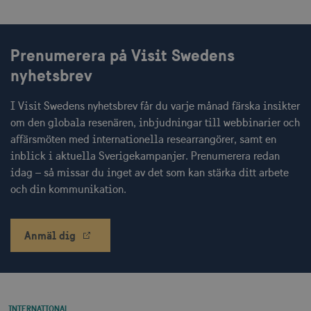
Prenumerera på Visit Swedens
CookieScriptConsent
1 månad
CookieScript
corporate.visitsweden.com
nyhetsbrev
I Visit Swedens nyhetsbrev får du varje månad färska insikter
om den globala resenären, inbjudningar till webbinarier och
affärsmöten med internationella researrangörer, samt en
__cf_bm
30
Cloudflare Inc.
minuter
.vimeo.com
inblick i aktuella Sverigekampanjer. Prenumerera redan
idag – så missar du inget av det som kan stärka ditt arbete
och din kommunikation.
receive-cookie-
.adnxs.com
1 år 1
Anmäl dig
deprecation
månad
INTERNATIONAL