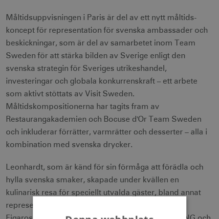
Måltidsuppvisningen i Paris är del av ett nytt måltids-
koncept för representation för svenska ambassader och
beskickningar, som är del av samarbetet inom Team
Sweden för att stärka bilden av Sverige enligt den
svenska strategin för Sveriges utrikeshandel,
investeringar och globala konkurrenskraft – ett arbete
som aktivt stöttats av Visit Sweden.
Måltidskompositionerna har tagits fram av
Restaurangakademien och Bocuse d'Or Team Sweden
och inkluderar förrätter, varmrätter och desserter – alla i
kombination med svenska drycker.
Leonhardt, som är känd för sin förmåga att förädla och
hylla svenska smaker, skapade under kvällen en
kulinarisk resa för speciellt utvalda gäster, bland annat
representanter och matkritiker från Le Figaro och
Figaroscope, Gault & Millau, Les Echos, Le FOODING och