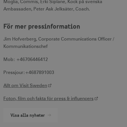
Moglia, Commis, Erki Siplane, Kock på svenska
Strikt nödvändigt
Prestanda
Ambassaden, Peter Ask Jelksäter, Coach.
Inriktning
Funktioner
För mer pressinformation
Strikt nödvändiga cookies tillåter
webbplatsfunktioner som användarinloggning
och kontohantering men bidrar även till en
Jim Hofverberg, Corporate Communications Officer /
säker webbplats. Webbplatsen kan inte
användas ordentligt utan strikt nödvändiga
Kommunikationschef
cookies.
Namn
Leverantör / Domän
Utgång
Mob: +46706446412
csrftoken
.visitsweden.com
1 år
Pressjour:+4687891003
Allt om Visit Sweden
Foton, film och fakta för press & influencers
receive-cookie-
.doubleclick.net
6
deprecation
månader
Visa alla nyheter