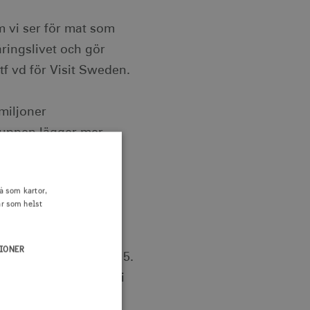
om vi ser för mat som
äringslivet och gör
 tf vd för Visit Sweden.
miljoner
gruppen lägger mer
plevelser, samtidigt
å som kartor,
är som helst
Sveriges
ländska besökares
IONER
 2020 jämfört med 2015.
n inhemska turister i