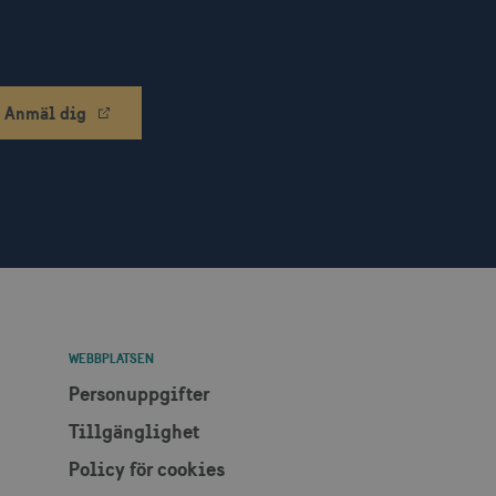
ch utför information om
en och eventuell reklam
 han besökte nämnda
lam via AppNexus-
Anmäl dig
m IP-adressadresser,
r.
som spenderas på
den aktuella sessionen.
ch utför information om
en och eventuell reklam
 han besökte nämnda
r som har åtkomst till
lattformen.
WEBBPLATSEN
en säkerställer att
Personuppgifter
nnonser mer relevanta för
Tillgänglighet
å för att begränsa antalet
att mäta effektiviteten i
Policy för cookies