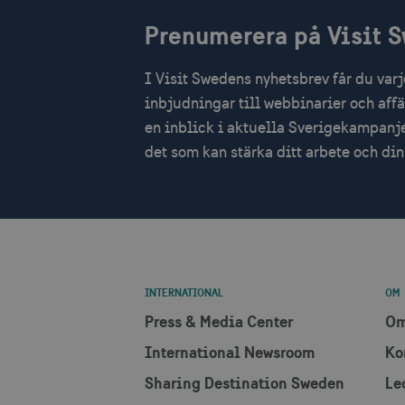
IDE
Prenumerera på Visit 
I Visit Swedens nyhetsbrev får du var
uuid2
inbjudningar till webbinarier och aff
en inblick i aktuella Sverigekampanje
_hjSessionUser_1328012
det som kan stärka ditt arbete och d
mTrackingTimeOnSite
_gcl_au
bcookie
INTERNATIONAL
OM
lidc
Press & Media Center
Om
XANDR_PANID
International Newsroom
Ko
Sharing Destination Sweden
Le