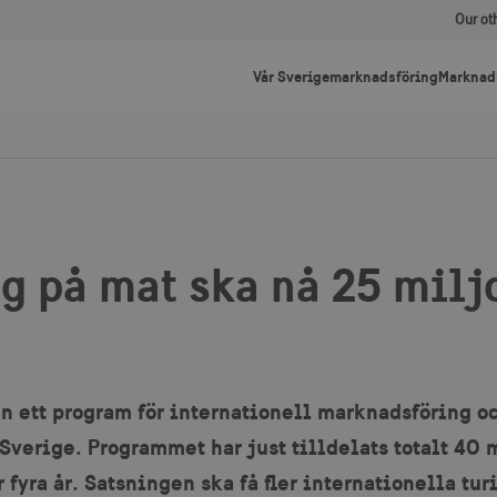
Our ot
Vår Sverigemarknadsföring
Marknad
g på mat ska nå 25 milj
en ett program för internationell marknadsföring o
Sverige. Programmet har just tilldelats totalt 40 
fyra år. Satsningen ska få fler internationella turi