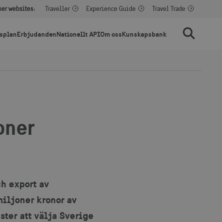
her websites:
Traveller
Experience Guide
Travel Trade
splan
Erbjudanden
Nationellt API
Om oss
Kunskapsbank
Sök
oner
ch export av
miljoner kronor av
ster att välja Sverige