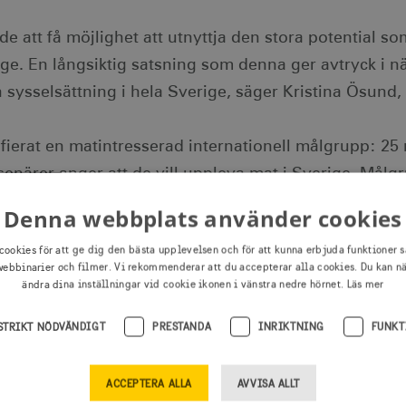
de att få möjlighet att utnyttja den stora potential s
ige. En långsiktig satsning som denna ger avtryck i n
h sysselsättning i hela Sverige, säger Kristina Ösund,
fierat en matintresserad internationell målgrupp: 25 
senärer anger att de vill uppleva mat i Sverige. Mål
 besökare, söker autentiska, unika och innovativa up
Denna webbplats använder cookies
på hållbarhet.
cookies för att ge dig den bästa upplevelsen och för att kunna erbjuda funktioner s
ebbinarier och filmer. Vi rekommenderar att du accepterar alla cookies. Du kan n
ionell marknadsföring av måltidsupplevelser stärker 
ändra dina inställningar vid cookie ikonen i vänstra nedre hörnet.
Läs mer
tidsdestination. Målet är att öka intäkterna från ut
STRIKT NÖDVÄNDIGT
PRESTANDA
INRIKTNING
FUNKT
och livsmedelsinköp i Sverige med 25 procent till år
nderar redan idag mer på restaurang och livsmedel ä
ACCEPTERA ALLA
AVVISA ALLT