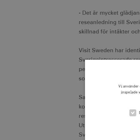
- Det är mycket glädjan
reseanledning till Sver
skillnad för intäkter oc
Visit Sweden har identi
Sverigeintresserade re
pengar på mat än andra
som de har högre krav 
Vi använder 
inspelade w
Satsningen på internat
konkurrenskraft som mål
restaurangupplevelser 
Utländska besökare spe
Sverige.