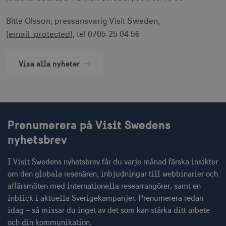
säker webbplats. Webbplatsen kan inte
användas ordentligt utan strikt nödvändiga
cookies.
Bitte Olsson, pressansvarig Visit Sweden,
Namn
Leverantör / Domän
Utgång
[email protected]
, tel 0705-25 04 56
csrftoken
.visitsweden.com
1 år
Visa alla nyheter
receive-cookie-
.doubleclick.net
6
deprecation
månader
Prenumerera på Visit Swedens
nyhetsbrev
I Visit Swedens nyhetsbrev får du varje månad färska insikter
om den globala resenären, inbjudningar till webbinarier och
affärsmöten med internationella researrangörer, samt en
CookieScriptConsent
1 månad
CookieScript
inblick i aktuella Sverigekampanjer. Prenumerera redan
corporate.visitsweden.com
idag – så missar du inget av det som kan stärka ditt arbete
och din kommunikation.