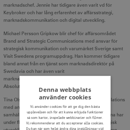
marknadschef. Jennie har tidigare även varit vd för
Keybroker och har lång erfarenhet av affärsstrategi,
marknadskommunikation och digital utveckling.
Michael Persson Gripkow blir chef för affärsområdet
Brand and Strategic Communications med ansvar för
strategisk kommunikation och varumärket Sverige samt
Visit Swedens programuppdrag. Han kommer tidigare
bland annat från en tjänst som marknadsdirektör på
Swedavia och har även varit
marknadskommunikationschef för Volvo Cars och
Absolut Vodka.
Denna webbplats
använder cookies
Tina Olsson blir chef för Corporate Change and Relations
Vi använder cookies för att ge dig den bästa
med ansvar för bolagets förändringsarbete,
upplevelsen och för att kunna erbjuda funktioner
samhällskontakter och företagskommunikation. Tina har
så som kartor, inspelade webbinarier och filmer.
under flera år på Visit Sweden ansvarat för strategisk
Vi rekommenderar att du accepterar alla cookies.
Du kan när som helst ändra dina inställningar vid