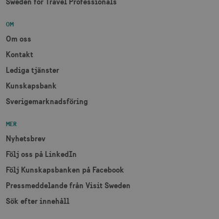
Sweden for Travel Professionals
OM
receive-cookie-
.adnxs.com
1 år 1
deprecation
månad
Om oss
Kontakt
Lediga tjänster
Kunskapsbank
Sverigemarknadsföring
JSESSIONID
Session
Oracle Corporation
.nr-data.net
MER
Nyhetsbrev
Följ oss på LinkedIn
Följ Kunskapsbanken på Facebook
li_gc
6
LinkedIn Corporation
månader
.linkedin.com
Pressmeddelande från Visit Sweden
Sök efter innehåll