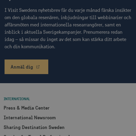
I Visit Swedens nyhetsbrev får du varje månad färska insikter
om den globala resenären, inbjudningar till webbinarier och
receive-cookie-
.doubleclick.net
6
affärsmöten med internationella researrangörer, samt en
deprecation
månader
inblick i aktuella Sverigekampanjer. Prenumerera redan
idag – så missar du inget av det som kan stärka ditt arbete
och din kommunikation.
Anmäl dig
CookieScriptConsent
1 månad
CookieScript
corporate.visitsweden.com
INTERNATIONAL
Press & Media Center
__cf_bm
30
Cloudflare Inc.
International Newsroom
minuter
.vimeo.com
Sharing Destination Sweden