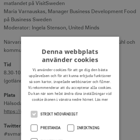
matlandet på VisitSweden
Maria Varnauskas, Manager Business Development Food
på Business Sweden
Moderator: Ingela Stenson, United Minds
Närvarande är också VisitSwedens vd Thomas Brühl och
Denna webbplats
kommunikationsdirektör Ulrika Hallesius.
använder cookies
Tid
Vi använder cookies för att ge dig den bästa
8.30-10.00 onsdagen den 3 juli
upplevelsen och för att kunna erbjuda funktioner
(gotländsk frukostpåse serveras från 7.45)
så som kartor, inspelade webbinarier och filmer.
Vi rekommenderar att du accepterar alla cookies.
Du kan när som helst ändra dina inställningar vid
Plats
cookie ikonen i vänstra nedre hörnet.
Läs mer
Hälsodalen, S:t Hansgatan 13
https://maps.google.se/maps?hl=sv&tab=wl
STRIKT NÖDVÄNDIGT
Twitter
PRESTANDA
INRIKTNING
#svmat