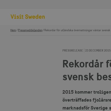
Hem
Pressmeddelanden
Rekordår för utländska övernattningar väntar svensk
PRESSRELEASE
23 DECEMBER 2015
Rekordår f
svensk be
2015 kommer troligen a
överträffades fjolårsr
marknadsför Sverige so