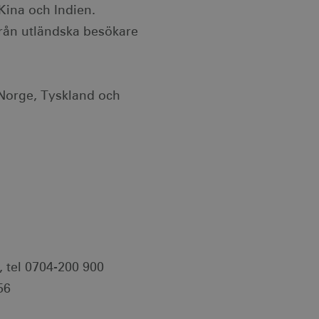
n till en säker webbplats.
Kina och Indien.
från utländska besökare
klingsplattform för
bplats mot en viss typ av
 Norge, Tyskland och
ebbplatsägaren om
 vilket garanterar
ecklande webbstandarder
änsten för att komma ihåg
ödvändigt att Cookie-
otar. Detta är fördelaktigt
r om användningen av deras
ebbplatsägaren om
 vilket garanterar
ecklande webbstandarder
, tel 0704-200 900
nvänds av webbplatser
tthålla en anonym
56
ändning av kakor för icke-