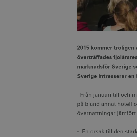
2015 kommer troligen at
överträffades fjolårsre
marknadsför Sverige som
Sverige intresserar en 
Från januari till och 
på bland annat hotell o
övernattningar jämfört 
- En orsak till den star