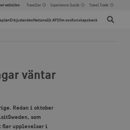
her websites:
Traveller
Experience Guide
Travel Trade
splan
Erbjudanden
Nationellt API
Om oss
Kunskapsbank
Sök
ngar väntar
rige. Redan i oktober
VisitSweden, som
 fler upplevelser i