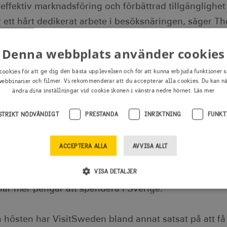
ffektiv marknadsföring och förbättrad tillgänglighet
er ett hårt dedikerat arbete i besöksnäringen, säger 
Denna webbplats använder cookies
vt resmål för dem som är nyfikna på äkta natur och harm
cookies för att ge dig den bästa upplevelsen och för att kunna erbjuda funktioner s
ebbinarier och filmer. Vi rekommenderar att du accepterar alla cookies. Du kan n
ygden. Med bland annat digitala kampanjer, dialog på
ändra dina inställningar vid cookie ikonen i vänstra nedre hörnet.
Läs mer
ch livsstilsmedier och samarbete med researrangörer 
set och bidrar till ökad Sverigekännedom och fler be
STRIKT NÖDVÄNDIGT
PRESTANDA
INRIKTNING
FUNKT
 ekonomier i flera länder, vilket gjort att fler männis
ACCEPTERA ALLA
AVVISA ALLT
rad tillgänglighet med flyg från Kina, Storbritannie
VISA DETALJER
er påverkar resebesluten. En kraftig återhämtning fr
har mer pengar att spendera i Sverige.
Strikt nödvändigt
Prestanda
Inriktning
Funktioner
östen har VisitSweden bland annat satsat på att få