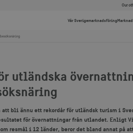
Our ot
Vår Sverigemarknadsföring
Marknad
 besöksnäring
ör utländska övernattni
söksnäring
tt bli ännu ett rekordår för utländsk turism i Sve
esultatet för övernattningar från utlandet. Enligt 
m resmål i 12 länder, beror det bland annat på att