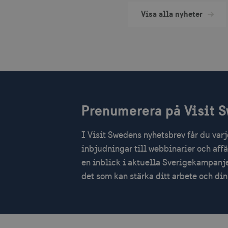
Li
.l
Visa alla nyheter
Namn
Leverantör /
Lever
Namn
Namn
Domän
Dom
_hjSession_1328012
_gid
vuid
Vimeo.com Inc
Googl
.vimeo.com
.visi
mTrackingPageViewCount
_ga_E3KTQC6HXK
_cfuvid
.vimeo.com
.visi
_gat_gtag_UA_121053790_
Prenumerera på Visit 
_gat
Googl
.visi
anj
I Visit Swedens nyhetsbrev får du var
_ga
Googl
.visi
inbjudningar till webbinarier och aff
_fbp
en inblick i aktuella Sverigekampanje
IDE
det som kan stärka ditt arbete och d
uuid2