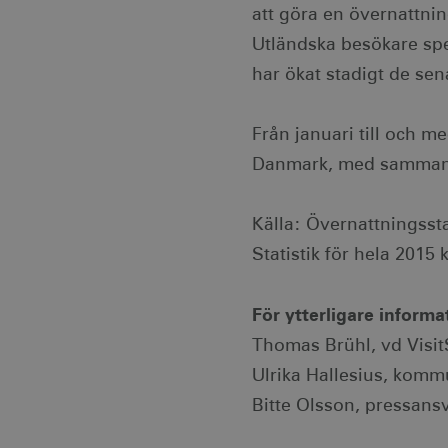
Strikt nödvändiga cookies t
att göra en övernattnin
Webbplatsen kan inte använd
Utländska besökare spe
Namn
Le
har ökat stadigt de sen
csrftoken
.v
Från januari till och 
receive-cookie-
.d
deprecation
Danmark, med sammanlag
CookieScriptConsent
Co
co
Källa: Övernattningssta
Statistik för hela 2015
__cf_bm
Cl
.v
För ytterligare informa
receive-cookie-
.a
deprecation
Thomas Brühl, vd Visit
Ulrika Hallesius, komm
JSESSIONID
Or
Bitte Olsson, pressans
.n
li_gc