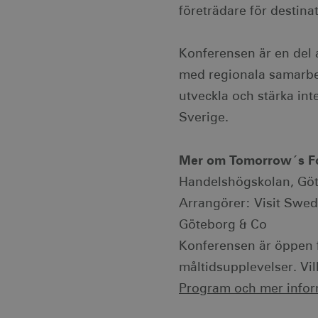
företrädare för destina
Namn
Le
csrftoken
.v
Konferensen är en del 
receive-cookie-
.d
med regionala samarbe
deprecation
utveckla och stärka in
Sverige.
CookieScriptConsent
Co
co
Mer om Tomorrow´s Fo
__cf_bm
Cl
.v
Handelshögskolan, Göt
Arrangörer: Visit Swed
receive-cookie-
.a
deprecation
Göteborg & Co
Konferensen är öppen f
JSESSIONID
Or
.n
måltidsupplevelser. Vil
Program och mer infor
li_gc
Li
.l