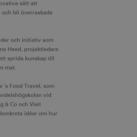
vativa sätt att
 och bli överraskade
nder och initiativ som
ens Heed, projektledare
tt sprida kunskap till
m mat.
w´s Food Travel, som
Handelshögskolan vid
g & Co och Visit
konkreta idéer om hur