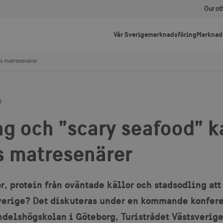
Our ot
Vår Sverigemarknadsföring
Marknad
ns matresenärer
8
g och ”scary seafood” k
s matresenärer
, protein från oväntade källor och stadsodling att
Sverige? Det diskuteras under en kommande konfer
delshögskolan i Göteborg, Turistrådet Västsverig