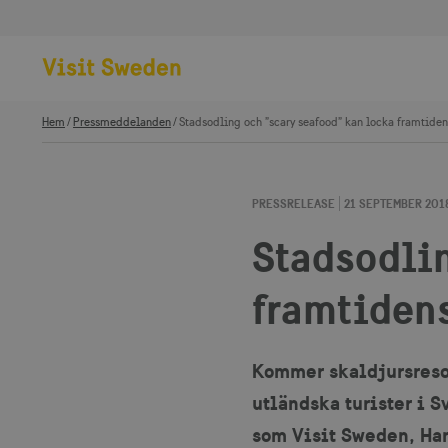
Hem
Pressmeddelanden
Stadsodling och ”scary seafood” kan locka framtide
PRESSRELEASE
21 SEPTEMBER 201
Stadsodlin
framtiden
Kommer skaldjursresor
utländska turister i 
som Visit Sweden, Han