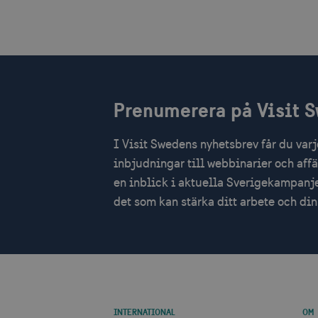
mTrackingTimeOnSite
_gcl_au
bcookie
Prenumerera på Visit 
lidc
I Visit Swedens nyhetsbrev får du var
XANDR_PANID
inbjudningar till webbinarier och aff
en inblick i aktuella Sverigekampanje
det som kan stärka ditt arbete och d
INTERNATIONAL
OM