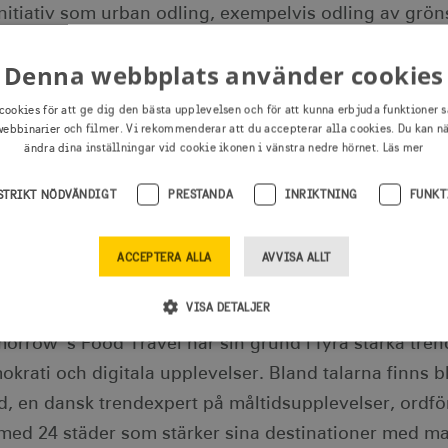
nitiativ som urban odling, exempelvis odling av grön
emang som fokuserar på att minimera matsvinn och 
Denna webbplats använder cookies
a klimatsmarta proteinkällor från musslor och ärter, 
”scary seafood”, som sjögurkor, sjöstjärnor och manet
cookies för att ge dig den bästa upplevelsen och för att kunna erbjuda funktioner s
ebbinarier och filmer. Vi rekommenderar att du accepterar alla cookies. Du kan n
ändra dina inställningar vid cookie ikonen i vänstra nedre hörnet.
Läs mer
tnyttjad potential för marina råvaror, och dagens me
a och hälsosamma produkter och upplevelser. I förlän
STRIKT NÖDVÄNDIGT
PRESTANDA
INRIKTNING
FUNKT
elskonsumtion, nya företag inom turistnäringen och
sa till Västsverige, säger Lena Mossberg, professor 
ACCEPTERA ALLA
AVVISA ALLT
VISA DETALJER
row´s Food Travel har sin grund i fyra starka trend
okrati och digitala upplevelser. Bland talarna finns 
Strikt nödvändigt
Prestanda
Inriktning
Funktioner
d, en dansk trendexpert på måltidsupplevelser, ordfö
illåter webbplatsfunktioner som användarinloggning och kontohantering men bidrar äve
k med 24 städer som stärker sina destinationer med ma
as ordentligt utan strikt nödvändiga cookies.