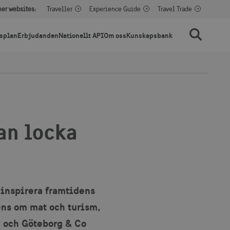
her websites:
Traveller
Experience Guide
Travel Trade
splan
Erbjudanden
Nationellt API
Om oss
Kunskapsbank
Sök
an locka
 inspirera framtidens
ens om mat och turism,
e och Göteborg & Co