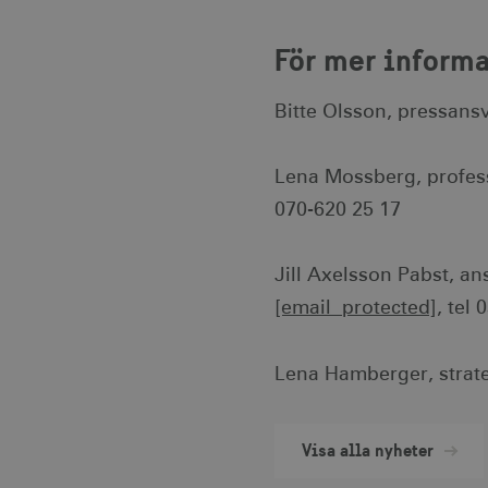
För mer inform
Namn
Leverantör /
Lever
Namn
Namn
Domän
Dom
_hjSession_1328012
Bitte Olsson, pressans
_gid
vuid
Vimeo.com Inc
Googl
.vimeo.com
.visi
mTrackingPageViewCount
_ga_E3KTQC6HXK
_cfuvid
.vimeo.com
.visi
Lena Mossberg, profes
_gat_gtag_UA_121053790_
_gat
070-620 25 17
Googl
.visi
anj
_ga
Googl
.visi
Jill Axelsson Pabst, an
_fbp
[email protected]
, tel
IDE
Lena Hamberger, strate
uuid2
Visa alla nyheter
_hjSessionUser_1328012