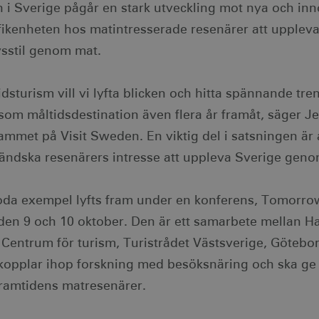
i Sverige pågår en stark utveckling mot nya och inno
ikenheten hos matintresserade resenärer att uppleva
vsstil genom mat.
idsturism vill vi lyfta blicken och hitta spännande tre
som måltidsdestination även flera år framåt, säger J
mmet på Visit Sweden. En viktig del i satsningen är a
ändska resenärers intresse att uppleva Sverige geno
goda exempel lyfts fram under en konferens, Tomorro
den 9 och 10 oktober. Den är ett samarbete mellan 
 Centrum för turism, Turistrådet Västsverige, Götebor
opplar ihop forskning med besöksnäring och ska ge 
framtidens matresenärer.