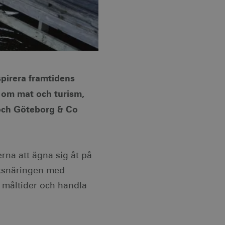
spirera framtidens
 om mat och turism,
 och Göteborg & Co
rna att ägna sig åt på
öksnäringen med
a måltider och handla