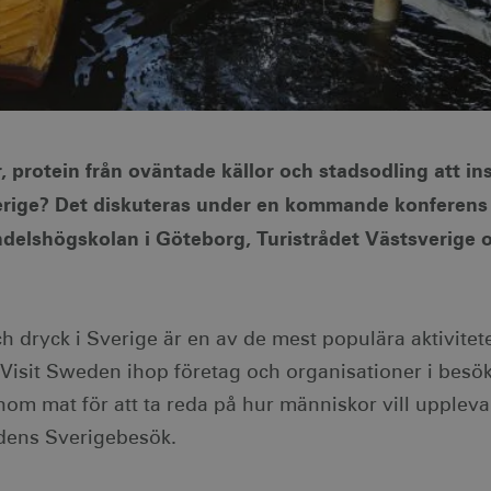
 protein från oväntade källor och stadsodling att in
Sverige? Det diskuteras under en kommande konferens
delshögskolan i Göteborg, Turistrådet Västsverige
h dryck i Sverige är en av de mest populära aktivitete
Visit Sweden ihop företag och organisationer i bes
nom mat för att ta reda på hur människor vill upplev
idens Sverigebesök.