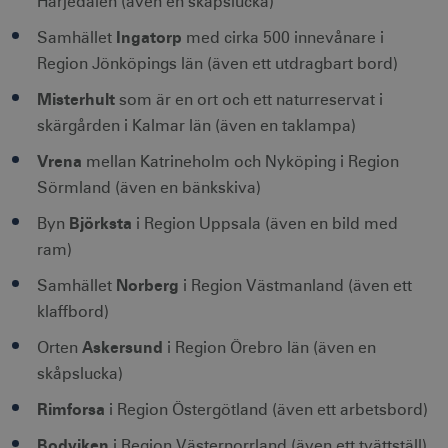
Härjedalen (även en skåpslucka)
Ingatorp
Samhället
med cirka 500 innevånare i
Region Jönköpings län (även ett utdragbart bord)
Misterhult
som är en ort och ett naturreservat i
CookieScriptConsent
1 månad
CookieScript
skärgården i Kalmar län (även en taklampa)
corporate.visitsweden.com
Vrena
mellan Katrineholm och Nyköping i Region
Sörmland (även en bänkskiva)
Björksta
Byn
i Region Uppsala (även en bild med
__cf_bm
30
Cloudflare Inc.
ram)
minuter
.vimeo.com
Norberg
Samhället
i Region Västmanland (även ett
klaffbord)
Askersund
Orten
i Region Örebro län (även en
receive-cookie-
.adnxs.com
1 år 1
skåpslucka)
deprecation
månad
Rimforsa
i Region Östergötland (även ett arbetsbord)
Bodviken
i Region Västernorrland (även ett tvättställ)