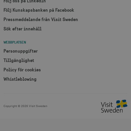
Följ oss på LinkedIn
bcookie
1 å
Microsoft Corporation
.linkedin.com
Följ Kunskapsbanken på Facebook
Pressmeddelande från Visit Sweden
Sök efter innehåll
lidc
1 d
Microsoft Corporation
.linkedin.com
WEBBPLATSEN
Personuppgifter
Tillgänglighet
XANDR_PANID
3
Xandr Inc.
måna
.adnxs.com
Policy för cookies
Whistleblowing
Copyright ©
2026
Visit Sweden