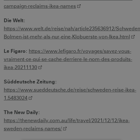
campaign-reclaims-ikea-names
Die Welt
:
https://www.welt.de/reise/nah/article235636912/Schweden
Bolmen-ist-mehr-als-nur-eine-Klobuerste-von-Ikea.html
Le Figaro
:
https://www.lefigaro.fr/voyages/savez-vous-
vraiment-ce-qui-se-cache-derriere-le-nom-des-produits-
ikea-20211130
Süddeutsche Zeitung
:
https://www.sueddeutsche.de/reise/schweden-reise-ikea-
1.5483024
The New Daily
:
https://thenewdaily.com.au/life/travel/2021/12/12/ikea-
sweden-reclaims-names/