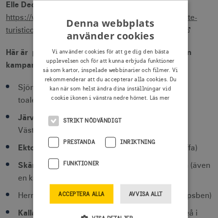
Elle Decor
:
https://www.elledecor.com/it/viaggi/a38513171/ente-
Denna webbplats
turistico-svedese-contro-i-nomi-dei-prodotti-ikea/
använder cookies
Här är platserna som Visit Sweden lyfter fram i sin
Vi använder cookies för att ge dig den bästa
upplevelsen och för att kunna erbjuda funktioner
kampanj Discover the Originals:
så som kartor, inspelade webbinarier och filmer. Vi
rekommenderar att du accepterar alla cookies. Du
Bolmen
Sjön
i Region Kronoberg (även en
kan när som helst ändra dina inställningar vid
cookie ikonen i vänstra nedre hörnet.
Läs mer
toalettborste)
Järvfjället
i närheten av Tärnaby i Region
STRIKT NÖDVÄNDIGT
Västerbotten (även en gaming-stol)
PRESTANDA
INRIKTNING
Ektorp
i Nacka i Region Stockholm (även en soffa)
FUNKTIONER
Skärhamn
på Tjörn i Västra Götalandsregionen (även
en knopp)
ACCEPTERA ALLA
AVVISA ALLT
Stubbarp
Herrgården
i Region Skåne (även skåpsben)
Kallax
vid Norrbottenskusten, strax utanför Luleå i