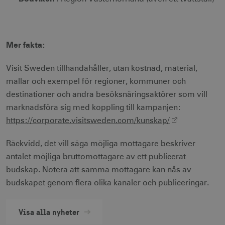
JSESSIONID
Session
Oracle Corporation
Mer fakta:
.nr-data.net
Visit Sweden tillhandahåller, utan kostnad, material,
mallar och exempel för regioner, kommuner och
destinationer och andra besöksnäringsaktörer som vill
li_gc
6
marknadsföra sig med koppling till kampanjen:
LinkedIn Corporation
månader
.linkedin.com
https://corporate.visitsweden.com/kunskap/
Räckvidd, det vill säga möjliga mottagare beskriver
antalet möjliga bruttomottagare av ett publicerat
budskap. Notera att samma mottagare kan nås av
Leverantör
Leverantör /
budskapet genom flera olika kanaler och publiceringar.
Namn
Namn
Utgång
Beskrivning
Utgång
Beskrivning
Namn
/ Domän
Domän
Leverantör / Domän
Utg
_gid
_hjSession_1328012
vuid
1 år 1
.visitsweden.com
Används av
1 dag
Används för 
3
Vimeo.com
Google LLC
Visa alla nyheter
månad
Vimeo-
lagra och
minu
.visitsweden.com
Inc.
videospelaren
uppdatera e
.vimeo.com