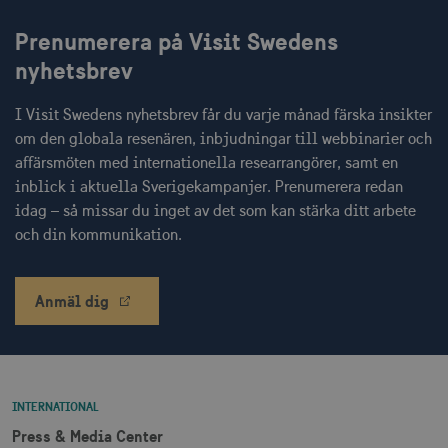
Prenumerera på Visit Swedens
CookieScriptConsent
1 månad
CookieScript
nyhetsbrev
corporate.visitsweden.com
I Visit Swedens nyhetsbrev får du varje månad färska insikter
om den globala resenären, inbjudningar till webbinarier och
affärsmöten med internationella researrangörer, samt en
inblick i aktuella Sverigekampanjer. Prenumerera redan
__cf_bm
30
Cloudflare Inc.
minuter
.vimeo.com
idag – så missar du inget av det som kan stärka ditt arbete
och din kommunikation.
Anmäl dig
receive-cookie-
.adnxs.com
1 år 1
deprecation
månad
INTERNATIONAL
Press & Media Center