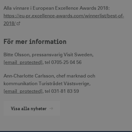
Strikt nödvändigt
Prestanda
Alla vinnare i European Excellence Awards 2018:
Inriktning
Funktioner
https://eu-pr.excellence-awards.com/winnerlist/best-of-
Strikt nödvändiga cookies tillåter
2018/
webbplatsfunktioner som användarinloggning
och kontohantering men bidrar även till en
säker webbplats. Webbplatsen kan inte
För mer information
användas ordentligt utan strikt nödvändiga
cookies.
Namn
Leverantör / Domän
Utgång
Bitte Olsson, pressansvarig Visit Sweden,
[email protected]
, tel 0705-25 04 56
csrftoken
.visitsweden.com
1 år
Ann-Charlotte Carlsson, chef marknad och
kommunikation Turistrådet Västsverige,
[email protected]
, tel 031-81 83 59
receive-cookie-
.doubleclick.net
6
deprecation
månader
Visa alla nyheter