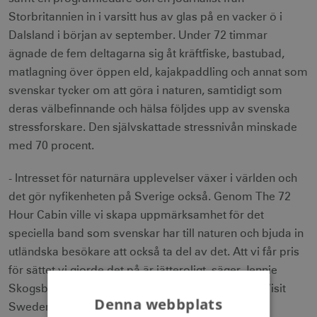
Storbritannien in i varsitt hus av glas på en vacker ö i
Dalsland i början av september. Under 72 timmar
ägnade de fem deltagarna sig åt kräftfiske, bastubad,
matlagning över öppen eld, kajakpaddling och annat som
svenskar tycker om att göra i naturen, samtidigt som
deras välbefinnande och hälsa följdes upp av svenska
stressforskare. Den självskattade stressnivån minskade
med 70 procent.
- Intresset för naturnära upplevelser växer i världen och
det gör nyfikenheten på Sverige också. Genom The 72
Hour Cabin ville vi skapa uppmärksamhet för det
speciella band som svenskar har till naturen och bjuda in
utländska besökare att också ta del av det. Att vi får pris
för sättet vi gjorde det på är jätteroligt, säger Jennie
Skogsborn Missuna, Cheif Experience Officer på Visit
Denna webbplats
Sweden.