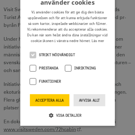
använder cookies
Visit Sweden, Turistrådet Västsverige och Dalslands
Vi använder cookies för att ge dig den bästa
Turist AB genomförde kampanjen tillsammans med pr-
upplevelsen och för att kunna erbjuda funktioner
så som kartor, inspelade webbinarier och filmer.
byrån Prime Weber Shandwick.
Vi rekommenderar att du accepterar alla cookies.
Du kan när som helst ändra dina inställningar vid
Under hösten och vintern skrev medier i 34 länder om
cookie ikonen i vänstra nedre hörnet.
Läs mer
initiativet och på några månader nåddes 584 miljoner
människor via redaktionella och sociala medier av den
STRIKT NÖDVÄNDIGT
svenska skogen, sjöarna och allt man kan göra i naturen –
PRESTANDA
INRIKTNING
och samtidigt vetenskapligt må bättre.
FUNKTIONER
Initiativet är en del av programmet Hållbar natur- och
ekoturism på landsbygden, en satsning från regeringen.
Flera glashus har nu byggts och kan bokas på olika
ACCEPTERA ALLA
AVVISA ALLT
platser i Dalsland.
VISA DETALJER
En dokumentärfilm om The 72 Hour Cabin finns på
www.visitsweden.com/72hcabin
.