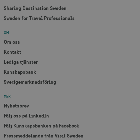
Sharing Destination Sweden
Sweden for Travel Professionals
receive-cookie-
.adnxs.com
1 år 1
deprecation
månad
OM
Om oss
Kontakt
Lediga tjänster
Kunskapsbank
JSESSIONID
Session
Oracle Corporation
Sverigemarknadsföring
.nr-data.net
MER
Nyhetsbrev
Följ oss på LinkedIn
li_gc
6
LinkedIn Corporation
månader
.linkedin.com
Följ Kunskapsbanken på Facebook
Pressmeddelande från Visit Sweden