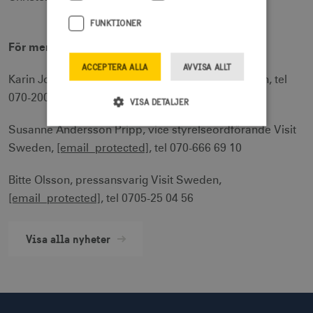
FUNKTIONER
För mer information
ACCEPTERA ALLA
AVVISA ALLT
Karin Johansson, styrelseordförande Visit Sweden, tel
070-200 42 40
VISA DETALJER
Susanne Andersson Pripp, vice styrelseordförande Visit
Sweden,
[email protected]
, tel 070-666 69 10
Strikt nödvändigt
Prestanda
Inriktning
Funktioner
Bitte Olsson, pressansvarig Visit Sweden,
[email protected]
, tel 0705-25 04 56
Strikt nödvändiga cookies tillåter
webbplatsfunktioner som användarinloggning
och kontohantering men bidrar även till en
säker webbplats. Webbplatsen kan inte
Visa alla nyheter
användas ordentligt utan strikt nödvändiga
cookies.
Namn
Leverantör / Domän
Utgång
csrftoken
.visitsweden.com
1 år