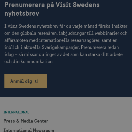
Prenumerera på Visit Swedens
nyhetsbrev
I Visit Swedens nyhetsbrev får du varje månad färska insikter
receive-cookie-
.doubleclick.net
6
om den globala resenären, inbjudningar till webbinarier och
deprecation
månader
affärsmöten med internationella researrangörer, samt en
inblick i aktuella Sverigekampanjer. Prenumerera redan
idag – så missar du inget av det som kan stärka ditt arbete
och din kommunikation.
CookieScriptConsent
1 månad
Anmäl dig
CookieScript
corporate.visitsweden.com
INTERNATIONAL
__cf_bm
30
Cloudflare Inc.
Press & Media Center
minuter
.vimeo.com
International Newsroom