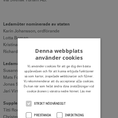
via Svensk Turism AB.
Ledamöter nominerade av staten
Karin Johansson, ordförande
Lotta Boman
Kristina Ekengren
Denna webbplats
Richard Törnblom
använder cookies
Ledamöter nominerade av besöksnäringen
Vi använder cookies för att ge dig den bästa
Susanne Andersson Pripp, vice ordförande
upplevelsen och för att kunna erbjuda funktioner
så som kartor, inspelade webbinarier och filmer.
Mats Forslund
Vi rekommenderar att du accepterar alla cookies.
Jonas Siljhammar
Du kan när som helst ändra dina inställningar vid
Jari Virtanen
cookie ikonen i vänstra nedre hörnet.
Läs mer
Suppleanter nominerade av besöksnäringen
STRIKT NÖDVÄNDIGT
Titti Rodling
PRESTANDA
INRIKTNING
Christer Fogelmarck