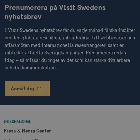
Namn
Leverantör / Domän
Utgång
Prenumerera på Visit Swedens
csrftoken
.visitsweden.com
1 år
nyhetsbrev
I Visit Swedens nyhetsbrev får du varje månad färska insikter
om den globala resenären, inbjudningar till webbinarier och
affärsmöten med internationella researrangörer, samt en
receive-cookie-
.doubleclick.net
6
inblick i aktuella Sverigekampanjer. Prenumerera redan
deprecation
månader
idag – så missar du inget av det som kan stärka ditt arbete
och din kommunikation.
Anmäl dig
CookieScriptConsent
1 månad
CookieScript
corporate.visitsweden.com
INTERNATIONAL
Press & Media Center