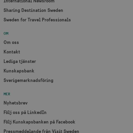
International Newsroom
__cf_bm
30
Cloudflare Inc.
minuter
.vimeo.com
Sharing Destination Sweden
Sweden for Travel Professionals
OM
receive-cookie-
.adnxs.com
1 år 1
Om oss
deprecation
månad
Kontakt
Lediga tjänster
Kunskapsbank
Sverigemarknadsföring
JSESSIONID
Session
Oracle Corporation
MER
.nr-data.net
Nyhetsbrev
Följ oss på LinkedIn
Följ Kunskapsbanken på Facebook
li_gc
6
LinkedIn Corporation
Pressmeddelande från Visit Sweden
månader
.linkedin.com