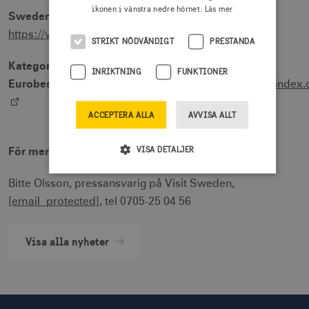
ikonen i vänstra nedre hörnet.
Läs mer
Sweden on Airbnb
https://visitsweden.com/freedomtoroam/
STRIKT NÖDVÄNDIGT
PRESTANDA
Kategorivinnare i
INRIKTNING
FUNKTIONER
Eurobest
https://www2.eurobest.com/winners/2017/index.
ACCEPTERA ALLA
AVVISA ALLT
För mer information
VISA DETALJER
Bitte Olsson, pressansvarig på Visit Sweden,
[email protected]
, tel 0705-25 04 56
Strikt nödvändigt
Prestanda
Inriktning
Funktioner
Visa alla nyheter
Strikt nödvändiga cookies tillåter
webbplatsfunktioner som användarinloggning och
kontohantering men bidrar även till en säker
webbplats. Webbplatsen kan inte användas
ordentligt utan strikt nödvändiga cookies.