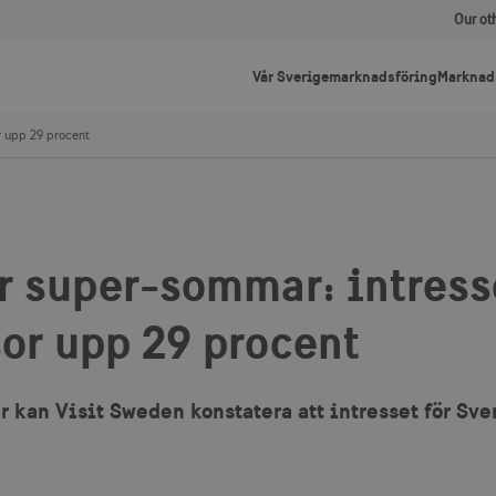
Our ot
Vår Sverigemarknadsföring
Marknad
r upp 29 procent
r super-sommar: intresse
or upp 29 procent
r kan Visit Sweden konstatera att intresset för Sv