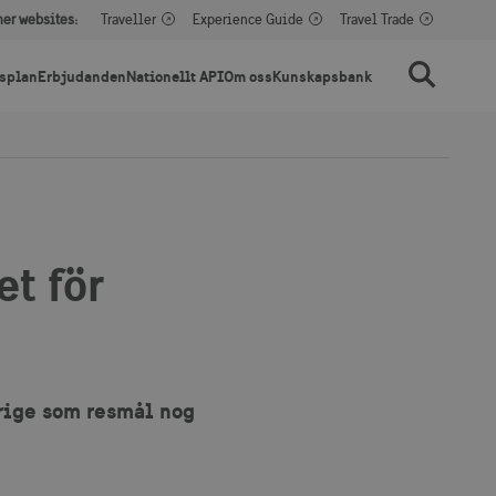
her websites:
Traveller
Experience Guide
Travel Trade
splan
Erbjudanden
Nationellt API
Om oss
Kunskapsbank
Sök
t för
erige som resmål nog