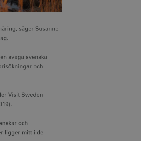
snäring, säger Susanne
lag.
 den svaga svenska
 prisökningar och
der Visit Sweden
019).
venskar och
 ligger mitt i de