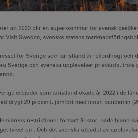
gheter att 2023 blir en super-sommar för svensk besök
ör Visit Sweden, svenska statens marknadsföringsbo
ntresset för Sverige som turistland är rekordhögt och
 göra Sverige och svenska upplevelser prisvärda, trots
sanne.
erige erbjuder som turistland ökade år 2022 i de län
ed drygt 29 procent, jämfört med innan pandemin (2
demiårens restriktioner fortsatt är stor, både bland s
inget tvivel om. Och det svenska utbudet av upplevelser