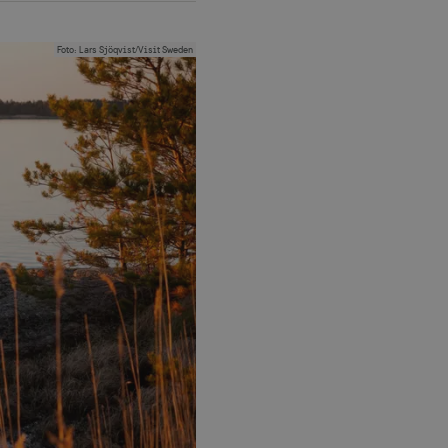
Foto
:
Lars Sjöqvist/Visit Sweden