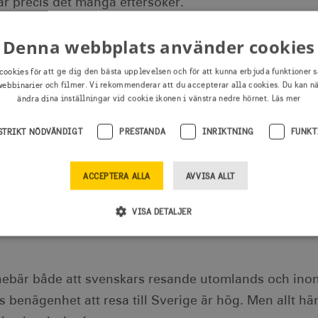
är precis det många eftersöker.
Denna webbplats använder cookies
ka utbudet ligger precis rätt trendmässigt, där de st
at hållbarhet, naturupplevelser, autenticitet, tryggh
cookies för att ge dig den bästa upplevelsen och för att kunna erbjuda funktioner s
ebbinarier och filmer. Vi rekommenderar att du accepterar alla cookies. Du kan n
ändra dina inställningar vid cookie ikonen i vänstra nedre hörnet.
Läs mer
reslusten tror Visit Sweden påverkar människors ben
STRIKT NÖDVÄNDIGT
PRESTANDA
INRIKTNING
FUNKT
nomiska tider.
ACCEPTERA ALLA
AVVISA ALLT
lt sett varit något många dragit ner på vid tuffare eko
VISA DETALJER
iteras högre och att annat möjligtvis får stå tillbaka,
Strikt nödvändigt
Prestanda
Inriktning
Funktioner
innebär både att svenskars resande utomlands och ino
illåter webbplatsfunktioner som användarinloggning och kontohantering men bidrar äve
s benägenhet att resa till Sverige är hög. Men allt hän
as ordentligt utan strikt nödvändiga cookies.