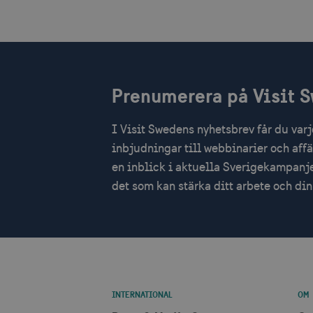
Namn
Leverantör /
Lever
Namn
Namn
Domän
Dom
_hjSession_1328012
_gid
vuid
Vimeo.com Inc
Googl
.vimeo.com
.visi
mTrackingPageViewCount
Prenumerera på Visit 
_ga_E3KTQC6HXK
_cfuvid
.vimeo.com
.visi
_gat_gtag_UA_121053790_
I Visit Swedens nyhetsbrev får du var
_gat
Googl
.visi
anj
inbjudningar till webbinarier och aff
_ga
Googl
en inblick i aktuella Sverigekampanje
.visi
_fbp
det som kan stärka ditt arbete och d
IDE
uuid2
INTERNATIONAL
OM
_hjSessionUser_1328012