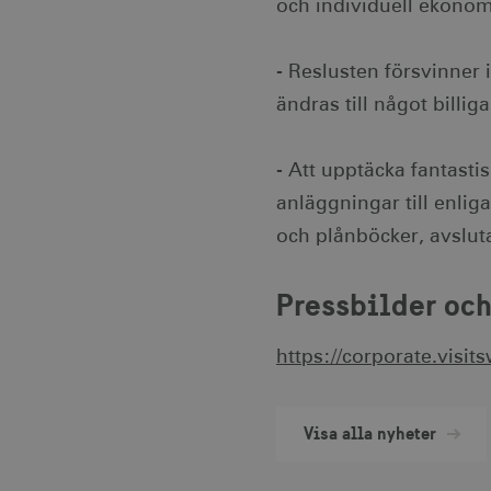
och individuell ekonomi
Namn
Le
csrftoken
.v
- Reslusten försvinner i
receive-cookie-
.d
ändras till något billig
deprecation
- Att upptäcka fantasti
CookieScriptConsent
Co
co
anläggningar till enliga
och plånböcker, avslut
__cf_bm
Cl
.v
Pressbilder och
receive-cookie-
.a
deprecation
https://corporate.visi
JSESSIONID
Or
.n
Visa alla nyheter
li_gc
Li
.l