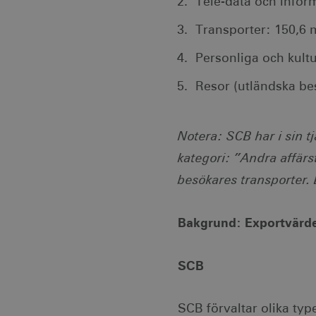
Tele-data och infor
co
Transporter: 150,6 
__cf_bm
Cl
.v
Personliga och kultu
receive-cookie-
.a
deprecation
Resor (utländska bes
JSESSIONID
Or
Notera: SCB har i sin t
.n
kategori: ”Andra affärst
li_gc
Li
.l
besökares transporter.
Bakgrund: Exportvärd
Namn
Leverantör /
Lever
Namn
Namn
Domän
Dom
_hjSession_1328012
_gid
vuid
Vimeo.com Inc
Googl
SCB
.vimeo.com
.visi
mTrackingPageViewCount
_ga_E3KTQC6HXK
_cfuvid
.vimeo.com
.visi
SCB förvaltar olika ty
_gat_gtag_UA_121053790_