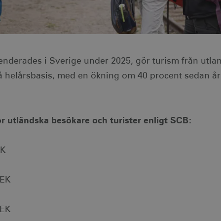
nderades i Sverige under 2025, gör turism från utlan
på helårsbasis, med en ökning om 40 procent sedan å
ör utländska besökare och turister enligt SCB:
EK
SEK
SEK