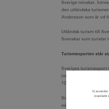
Sverige minskar. Intress
den utländska turismen
Andersson som är vd f
Utländsk turism till Sv
Svenskar som turistar i 
Turismexporten står sig
Sveriges turismexport 
(och större än flera en
121,7 miljarder SEK.
Vi använder 
inspelade w
Som jämförelse: export
Järn och
miljarder SEK,