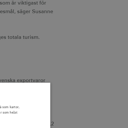
som är viktigast för
rresmål, säger Susanne
es totala turism.
svenska exportvaror
 i Sverige 2025 är
å som kartor,
är som helst
Järnmalm
2025:
26,9
Pappersmassa:
EK,
29,2