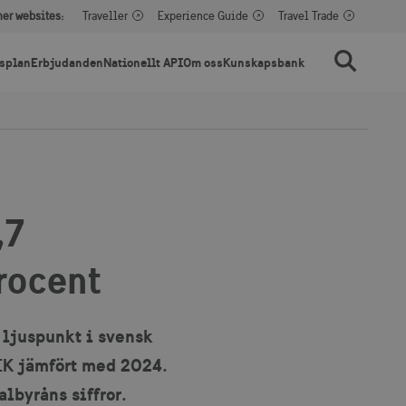
her websites:
Traveller
Experience Guide
Travel Trade
splan
Erbjudanden
Nationellt API
Om oss
Kunskapsbank
Sök
,7
rocent
 ljuspunkt i svensk
SEK jämfört med 2024.
lbyråns siffror.