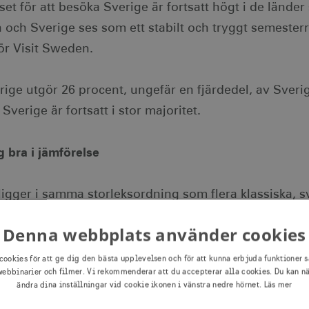
et för att besöka Sverige är fortsatt högt i de länder 
 och Sverige ses som ett stabilt och tryggt semeste
ör Visit Sweden.
erige utgör 26 procent, ungefär en fjärdedel, av Sverig
Sverige är fortsatt i stor majoritet.
 bra i jämförelse
ligger i samma storleksordning som flera klassiska, 
skilda varuområden). Exportvärdet för utländsk turism
Denna webbplats använder cookies
cookies för att ge dig den bästa upplevelsen och för att kunna erbjuda funktioner s
ebbinarier och filmer. Vi rekommenderar att du accepterar alla cookies. Du kan n
värdet för några utvalda, svenska exportprodukter 
ändra dina inställningar vid cookie ikonen i vänstra nedre hörnet.
Läs mer
 stål
Trävaror:
: 73,2 miljarder SEK,
47,4 miljarder S