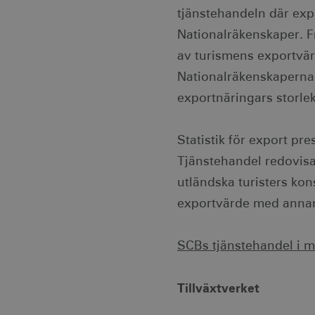
_gat
Googl
tjänstehandeln där exp
.visi
anj
Nationalräkenskaper. F
_ga
Googl
.visi
_fbp
av turismens exportvär
Nationalräkenskapernas
IDE
exportnäringars storlek
uuid2
Statistik för export pr
Tjänstehandel redovisas
_hjSessionUser_1328012
utländska turisters kon
mTrackingTimeOnSite
exportvärde med annan
_gcl_au
SCBs tjänstehandel i mi
bcookie
Tillväxtverket
lidc