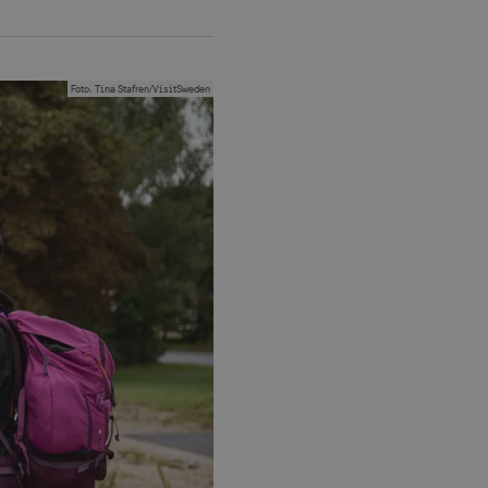
Foto
:
Tina Stafren/VisitSweden