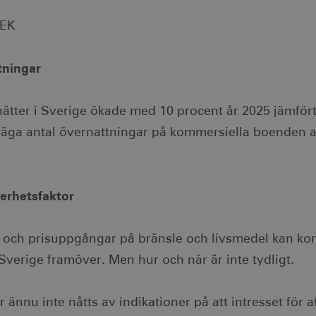
SEK
tningar
nätter i Sverige ökade med 10 procent år 2025 jämför
l säga antal övernattningar på kommersiella boenden av
erhetsfaktor
och prisuppgångar på bränsle och livsmedel kan ko
 Sverige framöver. Men hur och när är inte tydligt.
 ännu inte nåtts av indikationer på att intresset för at