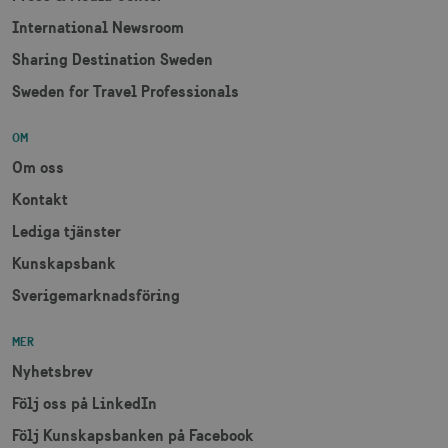
International Newsroom
Sharing Destination Sweden
Sweden for Travel Professionals
receive-cookie-
.adnxs.com
1 år 1
deprecation
månad
OM
Om oss
Kontakt
Lediga tjänster
Kunskapsbank
JSESSIONID
Session
Oracle Corporation
.nr-data.net
Sverigemarknadsföring
MER
Nyhetsbrev
li_gc
6
LinkedIn Corporation
Följ oss på LinkedIn
månader
.linkedin.com
Följ Kunskapsbanken på Facebook