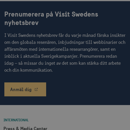
Prenumerera på Visit Swedens
nyhetsbrev
I Visit Swedens nyhetsbrev får du varje månad färska insikter
receive-cookie-
.doubleclick.net
6
deprecation
månader
om den globala resenären, inbjudningar till webbinarier och
affärsmöten med internationella researrangörer, samt en
inblick i aktuella Sverigekampanjer. Prenumerera redan
idag – så missar du inget av det som kan stärka ditt arbete
och din kommunikation.
CookieScriptConsent
1 månad
CookieScript
corporate.visitsweden.com
Anmäl dig
INTERNATIONAL
__cf_bm
30
Cloudflare Inc.
minuter
.vimeo.com
Press & Media Center