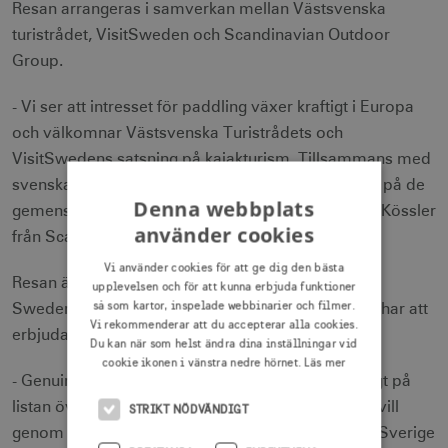
Resan arrangeras i samverkan mellan Västsvenska
turistrådet, VisitSweden och Scandinavian Outdoor
Group.
- Vi ser att intresset för paddling växer kraftigt i Europa
och välkomnar Västsvenska Turistrådets och
VisitSwedens satsning på kajakturism. Tillsammans med
svenska outdoor- företag skapar vi större intresse på de
Denna webbplats
gemensamma utlandsmarknaderna, säger Martin Kössler
använder cookies
från Scandinavian Outdoor Group.
Vi använder cookies för att ge dig den bästa
Resan är en del av ett större koncept, Academy of
upplevelsen och för att kunna erbjuda funktioner
så som kartor, inspelade webbinarier och filmer.
Sweden, där VisitSweden visar det bästa Sverige har att
Vi rekommenderar att du accepterar alla cookies.
erbjuda inom olika ämnesområden och regioner.
Du kan när som helst ändra dina inställningar vid
cookie ikonen i vänstra nedre hörnet.
Läs mer
- Genuina naturupplevelser i orörd miljö ligger högt på
listan över vad utländska besökare efterfrågar. Vi vill
STRIKT NÖDVÄNDIGT
genom en sådan här resa öka kunskapen om vad Sverige