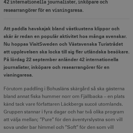
42 internationella journalister, inköpare och
researrangörer för en visningsresa.
Att paddla havskajak bland västkustens klippor och
skär är redan en populär aktivitet hos många svenskar.
Nu hoppas VisitSweden och Västsvenska Turistrådet
att upplevelsen ska locka till sig fler utländska besökare.
På lördag 22 september anländer 42 internationella
journalister, inköpare och researrangörer för en
visningsresa.
Förutom paddling i Bohusläns skärgård så ska gästerna
bland annat fiska hummer norr om Fjällbacka – en plats
känd tack vare författaren Läckbergs succé utomlands.
Gruppen stannar i fyra dagar och har två olika program
att välja mellan; ”Pure” för den äventyrslystna som vill
sova under bar himmel och ”Soft” för den som vill