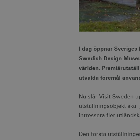
I dag öppnar Sveriges 
Swedish Design Museum
världen. Premiärutstäl
utvalda föremål använ
Nu slår Visit Sweden u
utställningsobjekt ska
intressera fler utländsk
Den första utställning