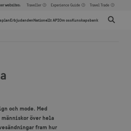
her websites:
Traveller
Experience Guide
Travel Trade
splan
Erbjudanden
Nationellt API
Om oss
Kunskapsbank
Sök
ta
sign och mode. Med
 människor över hela
ivesändningar fram hur