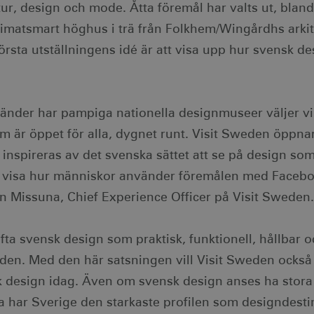
ur, design och mode. Åtta föremål har valts ut, blan
klimatsmart höghus i trä från Folkhem/Wingårdhs arkit
rsta utställningens idé är att visa upp hur svensk de
nder har pampiga nationella designmuseer väljer vi 
om är öppet för alla, dygnet runt. Visit Sweden öppn
 inspireras av det svenska sättet att se på design so
vi visa hur människor använder föremålen med Faceb
 Missuna, Chief Experience Officer på Visit Sweden.
fta svensk design som praktisk, funktionell, hållbar oc
eden. Med den här satsningen vill Visit Sweden också 
sk design idag. Även om svensk design anses ha stora
 har Sverige den starkaste profilen som designdesti