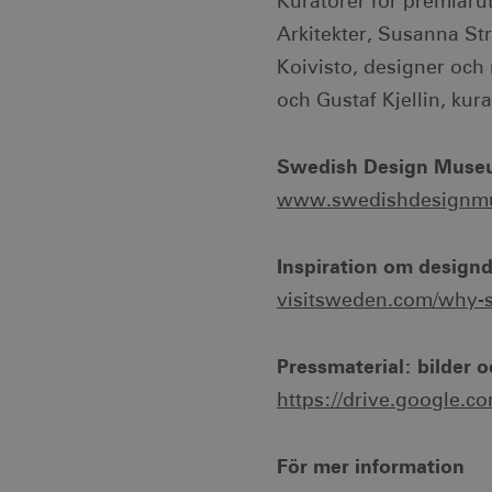
Kuratorer för premiäru
_gat
Googl
.visi
Arkitekter, Susanna St
anj
_ga
Googl
Koivisto, designer och
.visi
_fbp
och Gustaf Kjellin, kur
IDE
Swedish Design Mus
www.swedishdesignm
uuid2
Inspiration om designd
_hjSessionUser_1328012
visitsweden.com/why-s
mTrackingTimeOnSite
_gcl_au
Pressmaterial: bilder o
https://drive.google.c
bcookie
För mer information
lidc