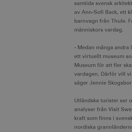
samtida svensk arkitekt
av Ann-Sofi Back, ett 
barnvagn från Thule. Fö
människors vardag.
- Medan många andra lä
ett virtuellt museum s
Museum för att fler ska
vardagen. Därför vill 
säger Jennie Skogsborn
Utländska turister ser o
analyser från Visit Sw
kraft som finns i sven
nordiska grannländerna