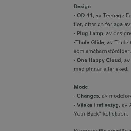
co
Design
__cf_bm
Cl
OD-11
-
, av Teenage En
.v
fler, efter en förlaga a
receive-cookie-
.a
Plug Lamp
-
, av desig
deprecation
Thule Glide
-
, av Thule
som småbarnsförälder.
JSESSIONID
Or
.n
One Happy Cloud
-
, a
li_gc
Li
med pinnar eller sked.
.l
Mode
Namn
Leverantör /
Lever
Changes
-
, av modeför
Namn
Namn
Domän
Dom
_hjSession_1328012
Väska i reflextyg
-
, av
_gid
vuid
Vimeo.com Inc
Googl
.vimeo.com
.visi
Your Back”-kollektion.
mTrackingPageViewCount
_ga_E3KTQC6HXK
_cfuvid
.vimeo.com
.visi
_gat_gtag_UA_121053790_