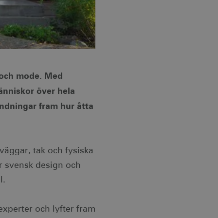
n och mode. Med
nniskor över hela
ändningar fram hur åtta
väggar, tak och fysiska
 svensk design och
l.
xperter och lyfter fram