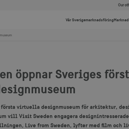
Our ot
Vår Sverigemarknadsföring
Marknad
gnmuseum
en öppnar Sveriges förs
 designmuseum
 första virtuella designmuseum för arkitektur, de
m vill Visit Sweden engagera designintresserade
llningen, Live from Sweden, lyfter med film och l