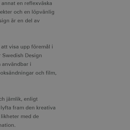
d annat en reflexväska
ekter och en löpvänlig
sign är en del av
att visa upp föremål i
ar Swedish Design
m användbar i
ooksändningar och film,
h jämlik, enligt
lyfta fram den kreativa
 likheter med de
nation.