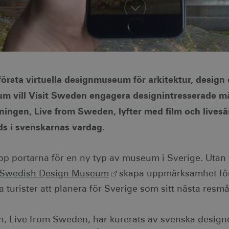
första virtuella designmuseum för arkitektur, desig
 vill Visit Sweden engagera designintresserade mä
lningen, Live from Sweden, lyfter med film och lives
ds i svenskarnas vardag.
pp portarna för en ny typ av museum i Sverige. Utan 
Swedish Design Museum
skapa uppmärksamhet för
a turister att planera för Sverige som sitt nästa resmå
en, Live from Sweden, har kurerats av svenska designe