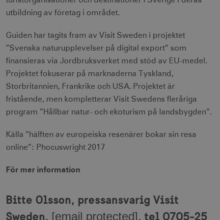
turistorganisationer och destinationer i Sverige i deras
cookies.
utbildning av företag i området.
Namn
Leverantör / Domän
Utgång
Guiden har tagits fram av Visit Sweden i projektet
csrftoken
.visitsweden.com
1 år
”Svenska naturupplevelser på digital export” som
finansieras via Jordbruksverket med stöd av EU-medel.
Projektet fokuserar på marknaderna Tyskland,
Storbritannien, Frankrike och USA. Projektet är
receive-cookie-
.doubleclick.net
6
fristående, men kompletterar Visit Swedens fleråriga
deprecation
månader
program ”Hållbar natur- och ekoturism på landsbygden”.
Källa ”hälften av europeiska resenärer bokar sin resa
online”: Phocuswright 2017
För mer information
CookieScriptConsent
1 månad
CookieScript
corporate.visitsweden.com
Bitte Olsson, pressansvarig Visit
Sweden,
, tel 0705-25
[email protected]