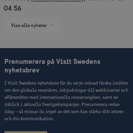
04 56
__cf_bm
30
Cloudflare Inc.
minuter
.vimeo.com
Visa alla nyheter
receive-cookie-
.adnxs.com
1 år 1
deprecation
månad
Prenumerera på Visit Swedens
nyhetsbrev
I Visit Swedens nyhetsbrev får du varje månad färska insikter
om den globala resenären, inbjudningar till webbinarier och
affärsmöten med internationella researrangörer, samt en
JSESSIONID
Session
Oracle Corporation
inblick i aktuella Sverigekampanjer. Prenumerera redan
.nr-data.net
idag – så missar du inget av det som kan stärka ditt arbete
och din kommunikation.