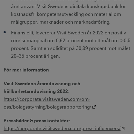
året använt Visit Swedens digitala kunskapsbank för
kostnadsfri kompetensutveckling och material om
målgrupper, marknader och marknadsföring.
Finansiellt, levererar Visit Sweden år 2022 en positiv
CookieScriptConsent
1 månad
CookieScript
rörelsemarginal om 0,62 procent mot ett mål om >0,5
corporate.visitsweden.com
procent. Samt en soliditet på 30,99 procent mot målet
20–35 procent årligen.
För mer information:
__cf_bm
30
Cloudflare Inc.
minuter
.vimeo.com
Visit Swedens årsredovisning och
hållbarhetsredovisning 2022:
https://corporate.visitsweden.com/om-
oss/bolagsstyrning/bolagsrapportering/
receive-cookie-
.adnxs.com
1 år 1
deprecation
månad
Pressbilder & presskontakter:
https://corporate.visitsweden.com/press-influencers/