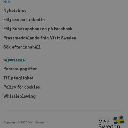
klientidentif
MER
Den ingår i v
sidförfrågan
Nyhetsbrev
webbplats o
uuid2
3
Xandr Inc.
används för 
måna
.adnxs.com
Följ oss på LinkedIn
beräkna bes
sessioner oc
Följ Kunskapsbanken på Facebook
webbplatsan
Pressmeddelande från Visit Sweden
Sök efter innehåll
_hjSessionUser_1328012
.visitsweden.com
1 å
WEBBPLATSEN
mTrackingTimeOnSite
.corporate.visitsweden.com
3
minu
Personuppgifter
Tillgänglighet
Policy för cookies
_gcl_au
3
Google LLC
måna
.visitsweden.com
Whistleblowing
Copyright ©
2026
Visit Sweden