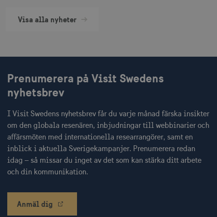
Visa alla nyheter
JSESSIONID
Session
Oracle Corporation
.nr-data.net
Prenumerera på Visit Swedens
nyhetsbrev
li_gc
6
LinkedIn Corporation
I Visit Swedens nyhetsbrev får du varje månad färska insikter
månader
.linkedin.com
om den globala resenären, inbjudningar till webbinarier och
affärsmöten med internationella researrangörer, samt en
inblick i aktuella Sverigekampanjer. Prenumerera redan
idag – så missar du inget av det som kan stärka ditt arbete
och din kommunikation.
Leverantör
Namn
Utgång
Beskrivning
Namn
/ Domän
Leverantör /
Leverantör / Domän
Utg
Namn
Utgång
Beskrivning
Domän
_hjSession_1328012
vuid
1 år 1
.visitsweden.com
Används av
3
Anmäl dig
Vimeo.com
månad
Vimeo-
minu
_gid
Inc.
1 dag
Används för 
Google LLC
videospelaren