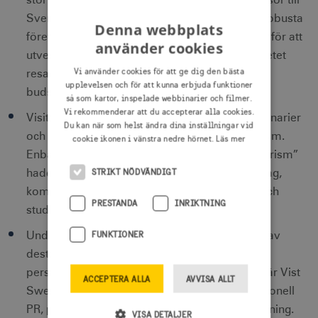
stor affärspotential om paketerade hållbara resor till
Sverige för att bidra till längre vistelsetid och robusta
Denna webbplats
företag över tid. Man kommer att arbeta aktivt för att
använder cookies
utveckla marknadsföringen mot ett mer medvetet
Vi använder cookies för att ge dig den bästa
resande genom att skapa tydliga och enhetliga
upplevelsen och för att kunna erbjuda funktioner
budskap.
så som kartor, inspelade webbinarier och filmer.
Vi rekommenderar att du accepterar alla cookies.
Visit Sweden ser ett ökat intresse för sina seminarier
Du kan när som helst ändra dina inställningar vid
och hur allt fler vill lära sig mer om hållbar turism.
cookie ikonen i vänstra nedre hörnet.
Läs mer
Enbart webbinariet på temat ”socialt hållbar turism”
STRIKT NÖDVÄNDIGT
hade över 700 anmälda från bland annat företag,
kommuner, branschorganisationer, regioner och
PRESTANDA
INRIKTNING
studenter på turismutbildningar.
FUNKTIONER
Under 2022 har Visit Sweden marknadsföring av
destinationen Sverige nått totalt 550 miljoner
personer globalt, långt bortom de sju länder där Vist
ACCEPTERA ALLA
AVVISA ALLT
Sweden idag har egna specialister för internationell
PR, pressbearbetning och resebranschbearbetning.
VISA DETALJER