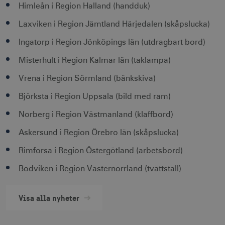
Himleån i Region Halland (handduk)
Strikt nödvändigt
Prestanda
Laxviken i Region Jämtland Härjedalen (skåpslucka)
Inriktning
Funktioner
Ingatorp i Region Jönköpings län (utdragbart bord)
Strikt nödvändiga cookies tillåter
webbplatsfunktioner som användarinloggning
och kontohantering men bidrar även till en
Misterhult i Region Kalmar län (taklampa)
säker webbplats. Webbplatsen kan inte
användas ordentligt utan strikt nödvändiga
Vrena i Region Sörmland (bänkskiva)
cookies.
Björksta i Region Uppsala (bild med ram)
Namn
Leverantör / Domän
Utgång
csrftoken
.visitsweden.com
1 år
Norberg i Region Västmanland (klaffbord)
Askersund i Region Örebro län (skåpslucka)
Rimforsa i Region Östergötland (arbetsbord)
Bodviken i Region Västernorrland (tvättställ)
receive-cookie-
.doubleclick.net
6
deprecation
månader
Visa alla nyheter