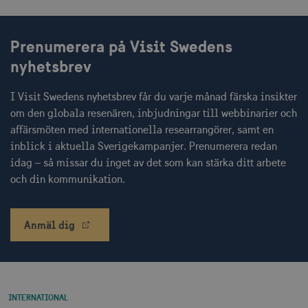
Prenumerera på Visit Swedens
CookieScriptConsent
1 månad
CookieScript
nyhetsbrev
corporate.visitsweden.com
I Visit Swedens nyhetsbrev får du varje månad färska insikter
om den globala resenären, inbjudningar till webbinarier och
affärsmöten med internationella researrangörer, samt en
__cf_bm
30
Cloudflare Inc.
inblick i aktuella Sverigekampanjer. Prenumerera redan
minuter
.vimeo.com
idag – så missar du inget av det som kan stärka ditt arbete
och din kommunikation.
Anmäl dig
receive-cookie-
.adnxs.com
1 år 1
deprecation
månad
INTERNATIONAL