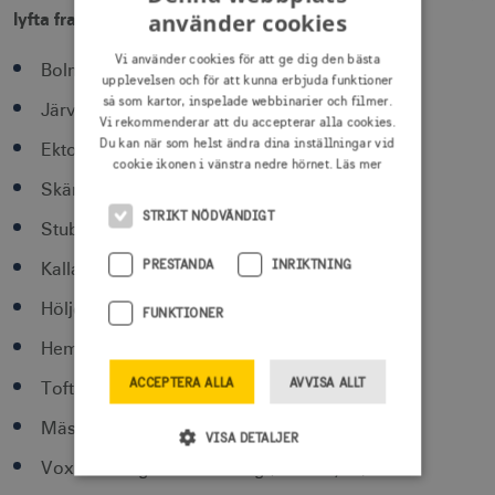
använder cookies
lyfta fram platser i alla Sveriges 21 regioner:
Vi använder cookies för att ge dig den bästa
Bolmen i Region Kronoberg (toalettborste)
upplevelsen och för att kunna erbjuda funktioner
så som kartor, inspelade webbinarier och filmer.
Järvfjället i Region Västerbotten (gaming-stol)
Vi rekommenderar att du accepterar alla cookies.
Du kan när som helst ändra dina inställningar vid
Ektorp i Region Stockholm (soffa)
cookie ikonen i vänstra nedre hörnet.
Läs mer
Skärhamn i Västra Götalandsregionen (knopp)
STRIKT NÖDVÄNDIGT
Stubbarp i Region Skåne (skåpsben)
PRESTANDA
INRIKTNING
Kallax i Region Norrbotten (förvaringshylla)
Höljes i Region Värmland (pendellampa)
FUNKTIONER
Hemsjö i Region Blekinge (blockljus)
ACCEPTERA ALLA
AVVISA ALLT
Toftan i Region Dalarna (avfallshink)
Mästerby i Region Gotland (köksstege)
VISA DETALJER
Voxnan i Region Gävleborg (duschhylla)