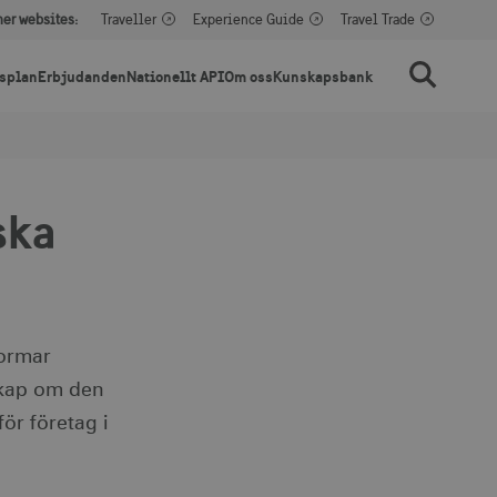
her websites:
Traveller
Experience Guide
Travel Trade
splan
Erbjudanden
Nationellt API
Om oss
Kunskapsbank
Sök
ska
formar
skap om den
ör företag i