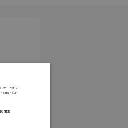
å som kartor,
är som helst
IONER