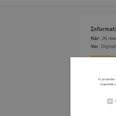
Informat
När
:
26 mar
Var
:
Digital
Registrer
Vi använder 
inspelade w