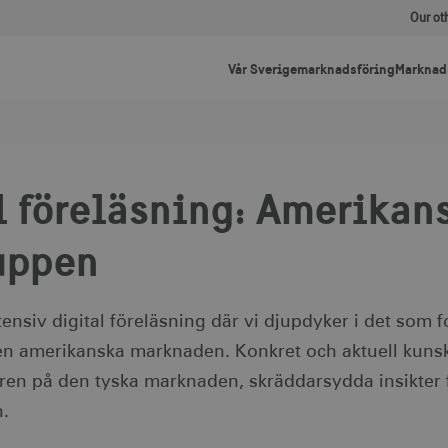
Our ot
Vår Sverigemarknadsföring
Marknad
l föreläsning: Amerikan
uppen
ensiv digital föreläsning där vi djupdyker i det som 
en amerikanska marknaden. Konkret och aktuell kun
ren på den tyska marknaden, skräddarsydda insikter f
.