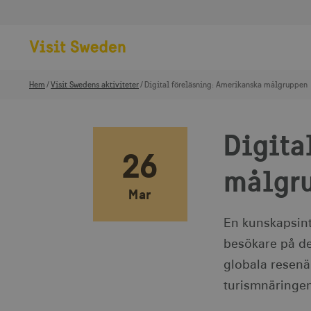
Hem
Visit Swedens aktiviteter
Digital föreläsning: Amerikanska målgruppen
Digita
26
målgr
Mar
En kunskapsint
besökare på d
globala resenä
turismnäringen