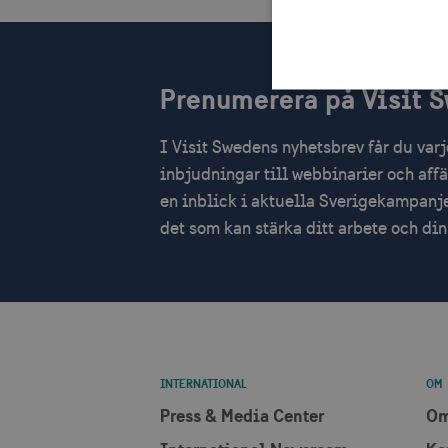
Prenumerera på Visit 
I Visit Swedens nyhetsbrev får du var
Strikt nödvändiga cookies t
inbjudningar till webbinarier och aff
Webbplatsen kan inte använd
en inblick i aktuella Sverigekampanje
Namn
Le
det som kan stärka ditt arbete och d
csrftoken
.v
receive-cookie-
.d
deprecation
CookieScriptConsent
Co
INTERNATIONAL
OM
co
Press & Media Center
Om
__cf_bm
Cl
.v