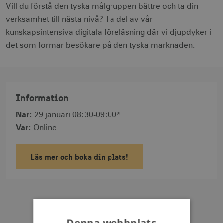
Vill du förstå den tyska målgruppen bättre och ta din
verksamhet till nästa nivå? Ta del av vår
kunskapsintensiva digitala föreläsning där vi djupdyker i
det som formar besökare på den tyska marknaden.
Information
När
:
29 januari 08:30-09:00*
Var
:
Online
Läs mer och boka din plats!
Denna webbplats