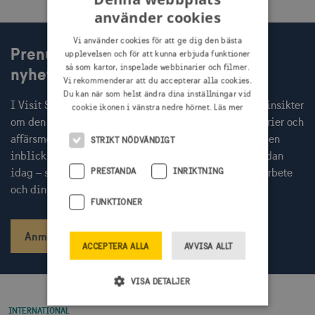
använder cookies
Vi använder cookies för att ge dig den bästa
Prenumerera på Visit Swedens
upplevelsen och för att kunna erbjuda funktioner
så som kartor, inspelade webbinarier och filmer.
nyhetsbrev
Vi rekommenderar att du accepterar alla cookies.
Du kan när som helst ändra dina inställningar vid
I Visit Swedens nyhetsbrev får du varje månad färska insikter
cookie ikonen i vänstra nedre hörnet.
Läs mer
om den globala resenären, inbjudningar till webbinarier och
affärsmöten med internationella researrangörer, samt en
STRIKT NÖDVÄNDIGT
inblick i aktuella Sverigekampanjer. Prenumerera redan
idag – så missar du inget av det som kan stärka ditt arbete
PRESTANDA
INRIKTNING
och din kommunikation.
FUNKTIONER
Anmäl dig
ACCEPTERA ALLA
AVVISA ALLT
VISA DETALJER
INTERNATIONAL