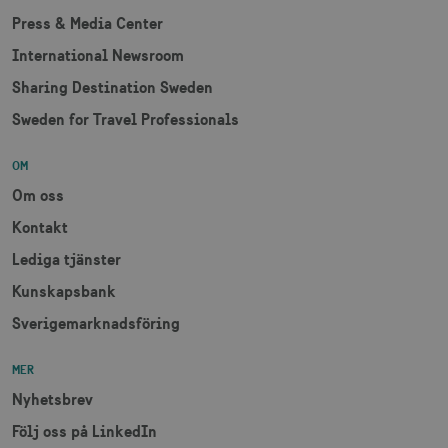
Press & Media Center
Strikt nödvändigt
Prestanda
International Newsroom
Inriktning
Funktioner
Sharing Destination Sweden
Strikt nödvändiga cookies tillåter
webbplatsfunktioner som användarinloggning
Sweden for Travel Professionals
och kontohantering men bidrar även till en
säker webbplats. Webbplatsen kan inte
användas ordentligt utan strikt nödvändiga
OM
cookies.
Om oss
Namn
Leverantör / Domän
Utgång
Kontakt
csrftoken
.visitsweden.com
1 år
Lediga tjänster
Kunskapsbank
Sverigemarknadsföring
receive-cookie-
.doubleclick.net
6
MER
deprecation
månader
Nyhetsbrev
Följ oss på LinkedIn