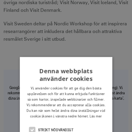
övriga nordiska turistråd; Visit Norway, Visit Iceland, Visit
Finland och Visit Denmark.
Visit Sweden deltar på Nordic Workshop för att inspirera
researrangörer att inkludera det hållbara och attraktiva
resmålet Sverige i sitt utbud.
Denna webbplats
använder cookies
Google Maps kräver godkännande av tredjepartskakor (Inriktning). Vi
Vi använder cookies för att ge dig den bästa
rekommenderar att du godkänner alla kakor. Du kan när som helst ändra
upplevelsen och för att kunna erbjuda funktioner
dina inställningar i vänstra nedre hörnet. När du klickar på "Visa karta",
så som kartor, inspelade webbinarier och filmer.
godkänner du Googles
villkor
bara en gång.
Vi rekommenderar att du accepterar alla cookies.
Du kan när som helst ändra dina inställningar vid
cookie ikonen i vänstra nedre hörnet.
Läs mer
Visa karta en gång
STRIKT NÖDVÄNDIGT