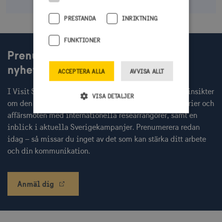
PRESTANDA
INRIKTNING
FUNKTIONER
Prenumerera på Visit Swedens
nyhetsbrev
ACCEPTERA ALLA
AVVISA ALLT
I Visit Swedens nyhetsbrev får du varje månad färska insikter
VISA DETALJER
om den globala resenären, inbjudningar till webbinarier och
affärsmöten med internationella researrangörer, samt en
inblick i aktuella Sverigekampanjer. Prenumerera redan
Strikt nödvändigt
Prestanda
idag – så missar du inget av det som kan stärka ditt arbete
Inriktning
Funktioner
och din kommunikation.
Strikt nödvändiga cookies tillåter
webbplatsfunktioner som användarinloggning
och kontohantering men bidrar även till en
Anmäl dig
säker webbplats. Webbplatsen kan inte
användas ordentligt utan strikt nödvändiga
cookies.
Namn
Leverantör / Domän
Utgång