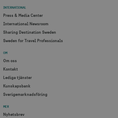
csrftoken
.visitsweden.com
1 år
INTERNATIONAL
Press & Media Center
International Newsroom
Sharing Destination Sweden
Sweden for Travel Professionals
receive-cookie-
.doubleclick.net
6
deprecation
månader
OM
Om oss
Kontakt
Lediga tjänster
CookieScriptConsent
1 månad
CookieScript
Kunskapsbank
corporate.visitsweden.com
Sverigemarknadsföring
MER
Nyhetsbrev
__cf_bm
30