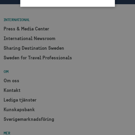
Strikt nödvändigt
Prestanda
INTERNATIONAL
Inriktning
Funktioner
Press & Media Center
International Newsroom
Strikt nödvändiga cookies tillåter
webbplatsfunktioner som användarinloggning
Sharing Destination Sweden
och kontohantering men bidrar även till en
säker webbplats. Webbplatsen kan inte
Sweden for Travel Professionals
användas ordentligt utan strikt nödvändiga
cookies.
OM
Namn
Leverantör / Domän
Utgång
Om oss
csrftoken
.visitsweden.com
1 år
Kontakt
Lediga tjänster
Kunskapsbank
Sverigemarknadsföring
receive-cookie-
.doubleclick.net
6
deprecation
månader
MER