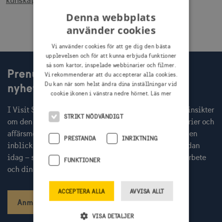
kunskapsbank
.
Denna webbplats
använder cookies
Vi använder cookies för att ge dig den bästa
upplevelsen och för att kunna erbjuda funktioner
så som kartor, inspelade webbinarier och filmer.
Prenumerera på Visit Swedens
Vi rekommenderar att du accepterar alla cookies.
nyhetsbrev
Du kan när som helst ändra dina inställningar vid
cookie ikonen i vänstra nedre hörnet.
Läs mer
I Visit Swedens nyhetsbrev får du varje månad färska insikter
STRIKT NÖDVÄNDIGT
om den globala resenären, inbjudningar till webbinarier och
affärsmöten med internationella researrangörer, samt en
PRESTANDA
INRIKTNING
inblick i aktuella Sverigekampanjer. Prenumerera redan
idag – så missar du inget av det som kan stärka ditt arbete
FUNKTIONER
och din kommunikation.
ACCEPTERA ALLA
AVVISA ALLT
Anmäl dig
VISA DETALJER