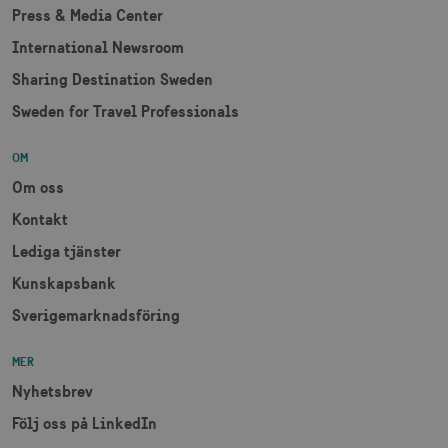
csrftoken
.visitsweden.com
1 år
Press & Media Center
International Newsroom
Sharing Destination Sweden
Sweden for Travel Professionals
receive-cookie-
.doubleclick.net
6
deprecation
månader
OM
Om oss
Kontakt
Lediga tjänster
Kunskapsbank
CookieScriptConsent
1 månad
CookieScript
Sverigemarknadsföring
corporate.visitsweden.com
MER
Nyhetsbrev
Följ oss på LinkedIn
__cf_bm
30
Cloudflare Inc.
minuter
.vimeo.com