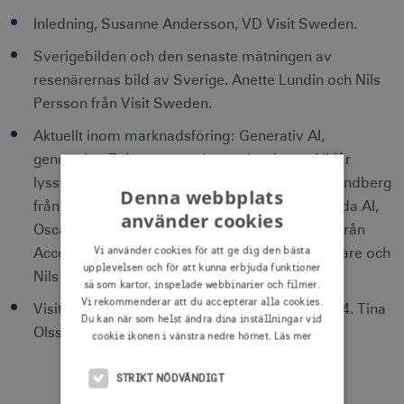
Inledning, Susanne Andersson, VD Visit Sweden.
Sverigebilden och den senaste mätningen av
resenärernas bild av Sverige. Anette Lundin och Nils
Persson från Visit Sweden.
Aktuellt inom marknadsföring: Generativ AI,
generation Z, förstapartsdata och privacy. Vi får
lyssna till Nora Svedmark från Google, Joel Sandberg
Denna webbplats
från GroupM/Nexus, Torkel Öhman från Amanda AI,
använder cookies
Oscar Svenfelt från TikTok, Lovisa Smedberg från
Vi använder cookies för att ge dig den bästa
Acceleration, Mikael Christensson från Mindshare och
upplevelsen och för att kunna erbjuda funktioner
Nils Persson från Visit Sweden.
så som kartor, inspelade webbinarier och filmer.
Vi rekommenderar att du accepterar alla cookies.
Visit Swedens aktiviteter och erbjudanden 2024. Tina
Du kan när som helst ändra dina inställningar vid
Olsson och Christina Steer från Visit Sweden.
cookie ikonen i vänstra nedre hörnet.
Läs mer
STRIKT NÖDVÄNDIGT