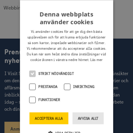
Webbinariet sänds live på
startsidan
.
Denna webbplats
använder cookies
Vi använder cookies för att ge dig den bästa
upplevelsen och för att kunna erbjuda funktioner
så som kartor, inspelade webbinarier och filmer.
Vi rekommenderar att du accepterar alla cookies.
Prenumerera på Visit Swedens
Du kan när som helst ändra dina inställningar vid
nyhetsbrev
cookie ikonen i vänstra nedre hörnet.
Läs mer
I Visit Swedens nyhetsbrev får du varje månad färska insikter
STRIKT NÖDVÄNDIGT
om den globala resenären, inbjudningar till webbinarier och
PRESTANDA
INRIKTNING
affärsmöten med internationella researrangörer, samt en
inblick i aktuella Sverigekampanjer. Prenumerera redan
FUNKTIONER
idag – så missar du inget av det som kan stärka ditt arbete
och din kommunikation.
ACCEPTERA ALLA
AVVISA ALLT
Anmäl dig