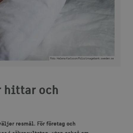
Foto
:
Helena Karlsson/Folio/imagebank.sweden.se
 hittar och
väljer resmål. För företag och
nas i sökresultaten, utan också om