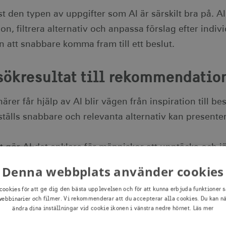
ust den typen av uppgifter som AI är särskilt bra på.
on, filtrera alternativ och anpassa förslag efter indiv
 att snabbare komma fram till ett beslut.
sökresultat till rekommendatio
ärer får hjälp av AI blir vägen från inspiration till be
älls snabbare och relevanta alternativ kan presenter
 gör AI det enklare för människor att upptäcka och jä
riärer minskar när innehåll kan översättas och samma
Denna webbplats använder cookies
gänglig för fler målgrupper än tidigare.
cookies för att ge dig den bästa upplevelsen och för att kunna erbjuda funktioner s
ebbinarier och filmer. Vi rekommenderar att du accepterar alla cookies. Du kan n
sk turismnäring innebär det nya möjligheter att nå in
ändra dina inställningar vid cookie ikonen i vänstra nedre hörnet.
Läs mer
också ökad konkurrens. En verksamhet konkurrerar int