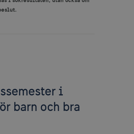
beslut.
dssemester i
ör barn och bra