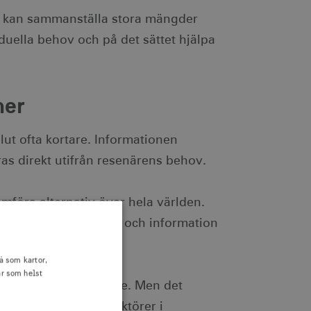
 AI kan sammanställa stora mängder
iduella behov och på det sättet hjälpa
ner
slut ofta kortare. Informationen
as direkt utifrån resenärens behov.
mföra alternativ över hela världen.
nfattas automatiskt, och information
å som kartor,
är som helst
ternationella besökare. Men det
e längre bara med aktörer i