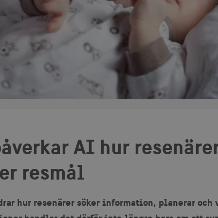
åverkar AI hur resenärer
jer resmål
drar hur resenärer söker information, planerar och 
ioner handlar det därför inte längre bara om att sy