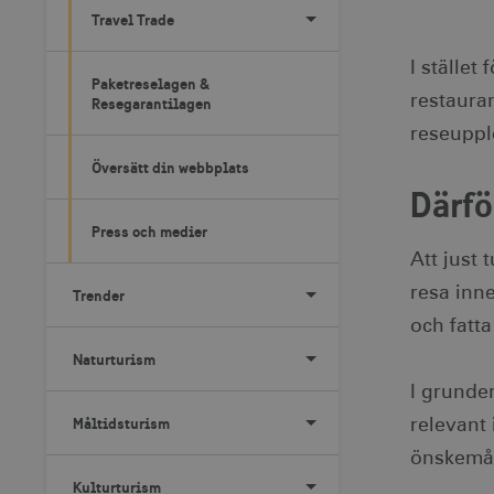
Travel Trade
I stället
Paketreselagen &
restauran
Resegarantilagen
reseuppl
Översätt din webbplats
Därfö
Press och medier
Att just
resa inne
Trender
och fatta
Naturturism
I grunde
Måltidsturism
relevant
önskemå
Kulturturism