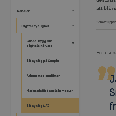
att bli 
Kanaler
Senast uppda
Digital synlighet
Guide: Bygg din
digitala närvaro
En resen
Bli synlig på Google
J
Arbeta med omdömen
S
Marknadsför i sociala medier
f
Bli synlig i AI