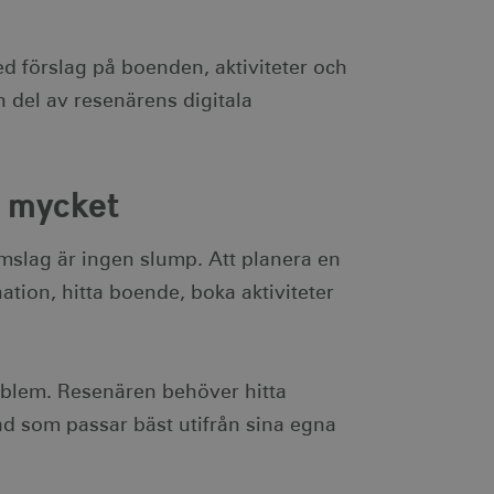
med förslag på boenden, aktiviteter och
n del av resenärens digitala
å mycket
omslag är ingen slump. Att planera en
nation, hitta boende, boka aktiviteter
roblem. Resenären behöver hitta
ad som passar bäst utifrån sina egna