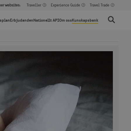
her websites:
Traveller
Experience Guide
Travel Trade
splan
Erbjudanden
Nationellt API
Om oss
Kunskapsbank
Sök