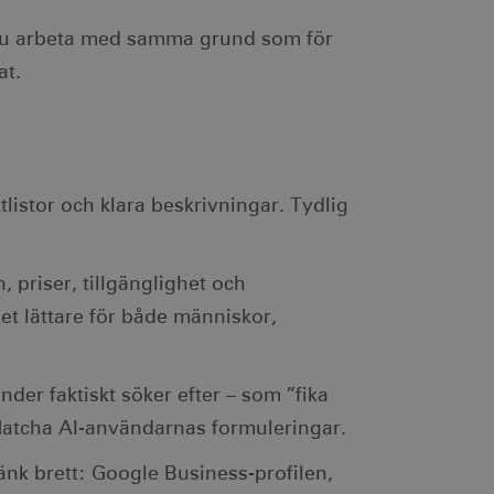
innehåller ingen
 om ett cookie-ID
r du arbeta med samma grund som för
.
a ett slumpmässigt
at.
 sidförfrågan på en
mprodukter, såsom
 och webbplatsanalys.
ch utför information om
en och eventuell reklam
 han besökte nämnda
istor och klara beskrivningar. Tydlig
lam via AppNexus-
m IP-adressadresser,
r.
priser, tillgänglighet och
som spenderas på
et lättare för både människor,
den aktuella sessionen.
ch utför information om
en och eventuell reklam
 han besökte nämnda
er faktiskt söker efter – som ”fika
 Matcha AI-användarnas formuleringar.
r som har åtkomst till
lattformen.
nk brett: Google Business-profilen,
en säkerställer att