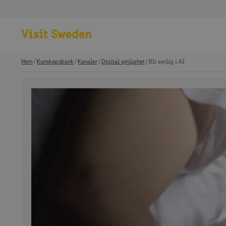
Hem
Kunskapsbank
Kanaler
Digital synlighet
Bli synlig i AI