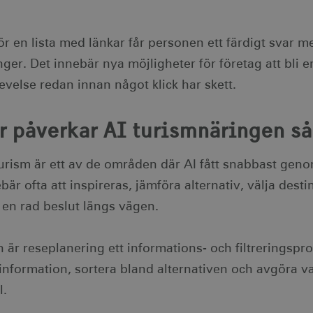
 för en lista med länkar får personen ett färdigt svar 
ger. Det innebär nya möjligheter för företag att bli e
evelse redan innan något klick har skett.
r påverkar AI turismnäringen s
 turism är ett av de områden där AI fått snabbast gen
bär ofta att inspireras, jämföra alternativ, välja desti
 en rad beslut längs vägen.
n är reseplanering ett informations- och filtreringsp
 information, sortera bland alternativen och avgöra v
l.