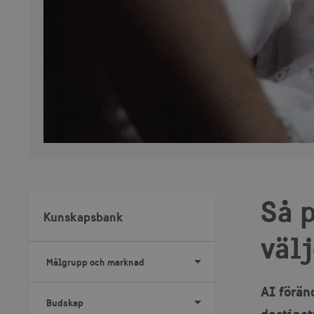
Så p
Kunskapsbank
väl
Målgrupp och marknad
AI förän
Budskap
destinat