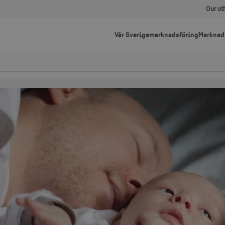
Our ot
Vår Sverigemarknadsföring
Marknad