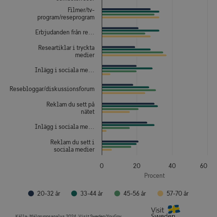
Filmer/tv-
program/reseprogram
Erbjudanden från re…
Researtiklar i tryckta
medier
Inlägg i sociala me…
Resebloggar/diskussionsforum
Reklam du sett på
nätet
Inlägg i sociala me…
Reklam du sett i
sociala medier
0
20
40
60
Procent
20-32 år
33-44 år
45-56 år
57-70 år
Källa:
Målgruppsanalys 2024. Visit Sweden/YouGov