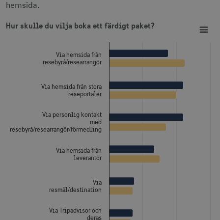
hemsida.
receive-cookie-
.doubleclick.net
6
Hur skulle du vilja boka ett färdigt paket?
deprecation
månader
Bar chart with 2 data series.
Hur skulle du vilja boka ett färdigt paket?
View as data table, Hur skulle du vilja boka ett färdigt paket?
The chart has 1 X axis displaying categories.
The chart has 1 Y axis displaying Procent, flervalsfråga. Da
Via hemsida från
resebyrå/researrangör
Via hemsida från stora
CookieScriptConsent
1 månad
CookieScript
reseportaler
corporate.visitsweden.com
Via personlig kontakt
med
resebyrå/researrangör/förmedling
Via hemsida från
__cf_bm
30
Cloudflare Inc.
leverantör
minuter
.vimeo.com
Via
resmål/destination
Via Tripadvisor och
receive-cookie-
.adnxs.com
1 år 1
deras