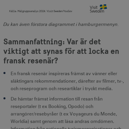
att tilldela et
slumpmässig
genererat 
Källa:
Målgruppsanalys 2024. Visit Sweden/YouGov
som
End of interactive chart.
klientidentif
Den ingår i v
Du kan även förstora diagrammet i hamburgermenyn.
sidförfrågan
webbplats o
uuid2
3
Xandr Inc.
används för 
måna
.adnxs.com
Sammanfattning: Var är det
beräkna bes
sessioner oc
webbplatsan
viktigt att synas för att locka en
fransk resenär?
_hjSessionUser_1328012
.visitsweden.com
1 å
En fransk resenär inspireras främst av vänner eller
mTrackingTimeOnSite
.corporate.visitsweden.com
3
släktingars rekommendationer, därefter av filmer, tv-,
minu
och reseprogram och researtiklar i tryckt media.
De hämtar främst information till resan från
reseportaler (t ex Booking, Opodo) och
_gcl_au
3
Google LLC
måna
.visitsweden.com
arrangörer/resebyråer (t ex Voyageurs du Monde,
Worldia) samt genom att läsa andras omdömen.
Information från nationella turismorganisationer och