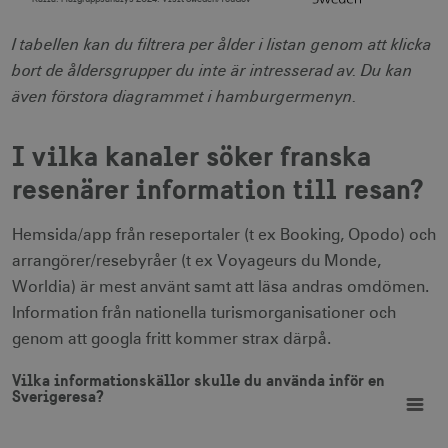
End of interactive chart.
I tabellen kan du filtrera per ålder i listan genom att klicka
bort de åldersgrupper du inte är intresserad av. Du kan
även förstora diagrammet i hamburgermenyn.
I vilka kanaler söker franska
resenärer information till resan?
Hemsida/app från reseportaler (t ex Booking, Opodo) och
arrangörer/resebyråer (t ex Voyageurs du Monde,
Worldia) är mest använt samt att läsa andras omdömen.
Information från nationella turismorganisationer och
genom att googla fritt kommer strax därpå.
Vilka informationskällor skulle du använda inför en Sverige
Vilka informationskällor skulle du använda inför en
Bar chart with 4 data series.
Sverigeresa?
View as data table, Vilka informationskällor skulle du använda inför en Sve
The chart has 1 X axis displaying categories.
The chart has 1 Y axis displaying Procent. Data ranges from