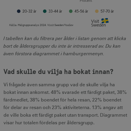
Procent
20-32 år
33-44 år
45-56 år
57-70 år
Källa:
Målgruppsanalys 2024. Visit Sweden/YouGov
End of interactive chart.
I tabellen kan du filtrera per ålder i listan genom att klicka
bort de åldersgrupper du inte är intresserad av. Du kan
även förstora diagrammet i hamburgermenyn.
Vad skulle du vilja ha bokat innan?
Vi frågade även samma grupp vad de skulle vilja ha
bokat innan ankomst. 48% svarade ett färdigt paket, 38%
färdmedlet, 38% boendet för hela resan, 22% boendet
för delar av resan och 23% aktiviteterna. 13% angav att
de ville boka ett färdigt paket utan transport. Diagrammet
visar hur totalen fördelas per åldersgrupp.
Vad skulle du vilja boka innan ankomst