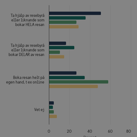
The chart has 1 X axis displaying categories.
The chart has 1 Y axis displaying Procent. Data ranges from
Ta hjälp av resebyrå
eller liknande som
bokar HELA resan
Ta hjälp av resebyrå
eller liknande som
bokar DELAR av resan
Boka resan helt på
egen hand, t ex online
Vet ej
0
20
40
60
80