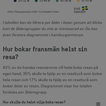
20-32 år
33-44 år
45-56 år
57-70 år
Källa:
Målgruppsanalys 2024. Visit Sweden/YouGov
End of interactive chart.
I tabellen kan du filtrera per ålder i listan genom att klicka
bort de åldersgrupper du inte är intresserad av. Du kan
även förstora diagrammet i hamburgermenyn.
Hur bokar fransmän helst sin
resa?
43% av de franska resenärerna vill helst boka resan på
egen hand, 35% skulle ta hjälp av en resebyrå som bokar
hela resan och 17% skulle ta hjälp av en resebyrå som
bokar delar av resan. Diagrammet visar hur totalen
fördelas per åldersgrupp.
Hur skulle du helst vilja boka resan?
Bar chart with 4 data series.
Hur skulle du helst vilja boka resan?
View as data table, Hur skulle du helst vilja boka resan?