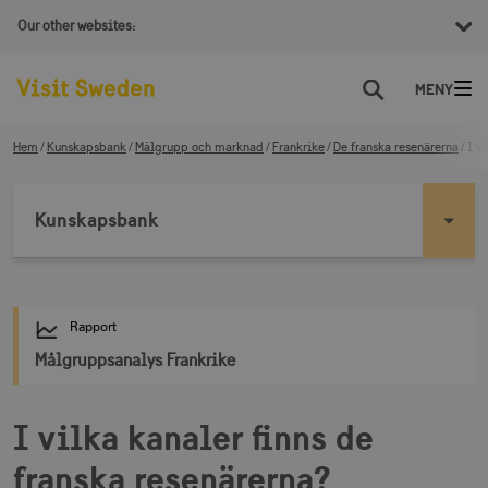
Our other websites:
Sök
Hem
Kunskapsbank
Målgrupp och marknad
Frankrike
De franska resenärerna
I v
Kunskapsbank
Rapport
Målgruppsanalys Frankrike
I vilka kanaler finns de
franska resenärerna?