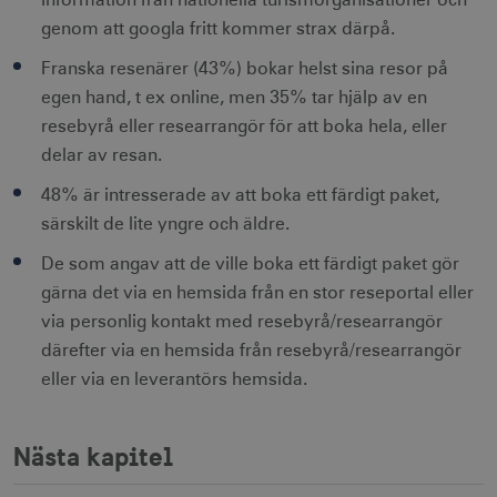
genom att googla fritt kommer strax därpå.
Franska resenärer (43%) bokar helst sina resor på
bcookie
1 å
Microsoft Corporation
egen hand, t ex online, men 35% tar hjälp av en
.linkedin.com
resebyrå eller researrangör för att boka hela, eller
delar av resan.
48% är intresserade av att boka ett färdigt paket,
lidc
1 d
Microsoft Corporation
särskilt de lite yngre och äldre.
.linkedin.com
De som angav att de ville boka ett färdigt paket gör
gärna det via en hemsida från en stor reseportal eller
XANDR_PANID
3
Xandr Inc.
via personlig kontakt med resebyrå/researrangör
måna
.adnxs.com
därefter via en hemsida från resebyrå/researrangör
eller via en leverantörs hemsida.
Nästa kapitel