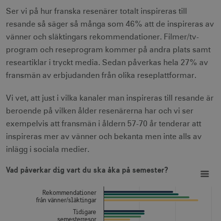
Ser vi på hur franska resenärer totalt inspireras till
resande så säger så många som 46% att de inspireras av
vänner och släktingars rekommendationer. Filmer/tv-
program och reseprogram kommer på andra plats samt
researtiklar i tryckt media. Sedan påverkas hela 27% av
fransmän av erbjudanden från olika reseplattformar.
Vi vet, att just i vilka kanaler man inspireras till resande är
beroende på vilken ålder resenärerna har och vi ser
exempelvis att fransmän i åldern 57-70 år tenderar att
inspireras mer av vänner och bekanta men inte alls av
inlägg i sociala medier.
Vad påverkar dig vart du ska åka på semester?
Bar chart with 4 data series.
Vad påverkar dig vart du ska åka på semester?
View as data table, Vad påverkar dig vart du ska åka på semester?
The chart has 1 X axis displaying categories.
The chart has 1 Y axis displaying Procent. Data ranges from
Rekommendationer
från vänner/släktingar
Tidigare
semesterresor