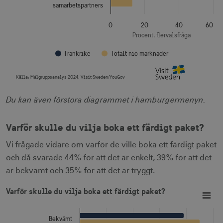
deprecation
månad
samarbetspartners
0
20
40
60
Procent, flervalsfråga
Frankrike
Totalt nio marknader
Källa:
Målgruppsanalys 2024. Visit Sweden/YouGov
JSESSIONID
Session
Oracle Corporation
End of interactive chart.
.nr-data.net
Du kan även förstora diagrammet i hamburgermenyn.
Varför skulle du vilja boka ett färdigt paket?
li_gc
6
LinkedIn Corporation
Vi frågade vidare om varför de ville boka ett färdigt paket
månader
.linkedin.com
och då svarade 44% för att det är enkelt, 39% för att det
är bekvämt och 35% för att det är tryggt.
Varför skulle du vilja boka ett färdigt paket?
Bar chart with 2 data series.
Varför skulle du vilja boka ett färdigt paket?
View as data table, Varför skulle du vilja boka ett färdigt paket?
The chart has 1 X axis displaying categories.
The chart has 1 Y axis displaying Procent, flervalsfråga. Da
Leverantör
Bekvämt
Namn
Utgång
Beskrivning