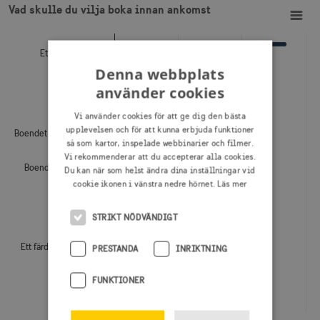
Bar chart with 4 data series.
Vad skulle du vilja boka innan ankomst
View as data table, Vad skulle du vilja boka innan ankomst
The chart has 1 X axis displaying categories.
The chart has 1 Y axis displaying Procent, flervalsfråga. Da
Ett färdigt paket
Denna webbplats
använder cookies
Färdmedel
Vi använder cookies för att ge dig den bästa
upplevelsen och för att kunna erbjuda funktioner
Boendet för hela resan
så som kartor, inspelade webbinarier och filmer.
Vi rekommenderar att du accepterar alla cookies.
Boendet för delar av
Du kan när som helst ändra dina inställningar vid
resan
cookie ikonen i vänstra nedre hörnet.
Läs mer
Aktiviteter
STRIKT NÖDVÄNDIGT
Ett färdigt paket utan
PRESTANDA
INRIKTNING
transport
FUNKTIONER
Annat