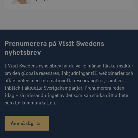
Namn
Leverantör / Domän
Utgång
csrftoken
.visitsweden.com
1 år
Prenumerera på Visit Swedens
nyhetsbrev
receive-cookie-
.doubleclick.net
6
deprecation
månader
I Visit Swedens nyhetsbrev får du varje månad färska insikter
om den globala resenären, inbjudningar till webbinarier och
affärsmöten med internationella researrangörer, samt en
inblick i aktuella Sverigekampanjer. Prenumerera redan
idag – så missar du inget av det som kan stärka ditt arbete
och din kommunikation.
CookieScriptConsent
1 månad
CookieScript
corporate.visitsweden.com
Anmäl dig