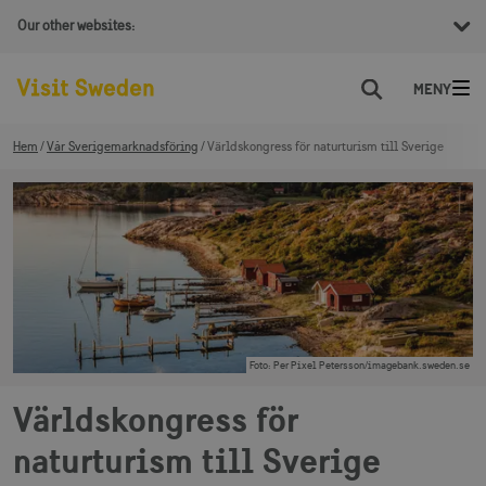
Our other websites:
Sök
Hem
Vår Sverigemarknadsföring
Världskongress för naturturism till Sverige
Foto
:
Per Pixel Petersson/imagebank.sweden.se
Världskongress för
naturturism till Sverige