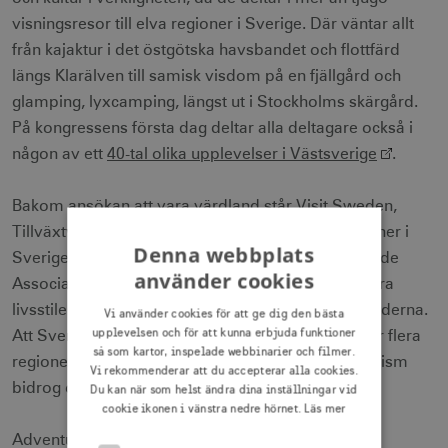
visningsresor till elva regioner i Sverige. Där väntar allt
från kajaktur i det östgötska havsbandet och flottfärd
längs Klarälven till samisk visdom på en fjällgård och
glamping, lyxcamping, längst ut i Stockholms skärgård.
På kongressens första dag deltar alla deltagare också i
någon av ett
40-tal olika upplevelser i Västsverige
.
Bakom ansökan att vara värdland står Visit Sweden,
Tillväxtverket och flera regionala turistorganisationer i
Denna webbplats
Sverige. Ett starkt skäl till att Adventure Travel Trade
använder cookies
Association valde Sverige är den svenska naturnära
livsstilen och tillgängligheten till naturen, även i städerna.
Vi använder cookies för att ge dig den bästa
upplevelsen och för att kunna erbjuda funktioner
Att Sverige fokuserar på samarbete och inkluderar flera
så som kartor, inspelade webbinarier och filmer.
regioner och organisationer i arbetet med naturturism
Vi rekommenderar att du accepterar alla cookies.
bidrog också till valet av värdland 2019.
Du kan när som helst ändra dina inställningar vid
cookie ikonen i vänstra nedre hörnet.
Läs mer
Adventure Travel World Summit är nu fullbokad.