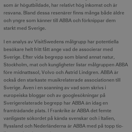
som är högutbildade, har relativt hög inkomst och är
resvana. Bland dessa resenärer finns många både äldre
och yngre som känner till ABBA och förknippar dem
starkt med Sverige.
I en analys av VisitSwedens målgrupp har potentiella
besökare helt fritt fått ange vad de associerar med
Sverige. Efter vida begrepp som bland annat natur,
Stockholm, mat och kungligheter listar målgruppen ABBA
före midnattssol, Volvo och Astrid Lindgren. ABBA är
också den starkaste musikrelaterade associationen till
Sverige. Även i en scanning av vad som skrivs i
europeiska bloggar och av googlesökningar på
Sverigerelaterade begrepp har ABBA än idag en
framträdande plats. I Frankrike är ABBA det femte
vanligaste sökordet på kända svenskar och i Italien,
Ryssland och Nederländerna är ABBA med på topp tio-