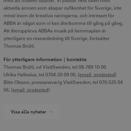
med att museet öppnar. Vi jobbar hela tiden med
aktuella ämnen som skapar nyfikenhet för Sverige, inte
minst inom de kreativa näringarna, och intresset för
ABBA är något som vi kan återkomma till gång på gång.
Att återuppleva ABBAs musik på hemmaplan är
receive-cookie-
.doubleclick.net
6
ytterligare en reseanledning till Sverige, fortsätter
deprecation
månader
Thomas Brühl.
För ytterligare information | kontakta
Thomas Brühl, vd VisitSweden, tel 08-789 10 00
Ulrika Hallesius, tel 0704-20 09 00,
[email protected]
Bitte Olsson, pressansvarig VisitSweden, tel 070-525 04
CookieScriptConsent
1 månad
CookieScript
corporate.visitsweden.com
56,
[email protected]
Visa alla nyheter
__cf_bm
30
Cloudflare Inc.
minuter
.vimeo.com