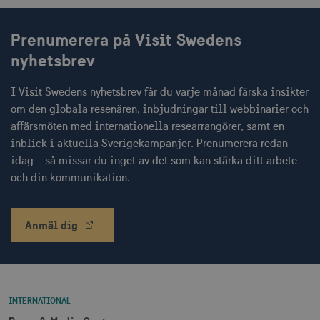
Prenumerera på Visit Swedens
nyhetsbrev
receive-cookie-
.adnxs.com
1 år 1
deprecation
månad
I Visit Swedens nyhetsbrev får du varje månad färska insikter
om den globala resenären, inbjudningar till webbinarier och
affärsmöten med internationella researrangörer, samt en
inblick i aktuella Sverigekampanjer. Prenumerera redan
idag – så missar du inget av det som kan stärka ditt arbete
och din kommunikation.
JSESSIONID
Session
Oracle Corporation
.nr-data.net
Anmäl dig
li_gc
6
LinkedIn Corporation
månader
.linkedin.com
INTERNATIONAL