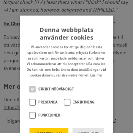
förtjust chock !!! At least that's what I *think* I should say
:-) I am stunned, honored, delighted and THRILLED.”
Se Chris Parentes inskickade tävlingsbidrag här
Denna webbplats
använder cookies
Bonusvinsten är en resa till Sverige för två personer till
ett värde av 20 000 kr. Vinnaren avgör själv när eventuell
Vi använder cookies för att ge dig den bästa
upplevelsen och för att kunna erbjuda funktioner
resa genomförs. Om Chris Parente tar med sin gladlynte
så som kartor, inspelade webbinarier och filmer.
programledarkollega, som försöker sig på att ”tala
Vi rekommenderar att du accepterar alla cookies.
svenska” i tävlingsbidraget, låter vi vara osagt.
Du kan när som helst ändra dina inställningar vid
cookie ikonen i vänstra nedre hörnet.
Läs mer
Mer om kampanjen och tävlingen
STRIKT NÖDVÄNDIGT
Den officiella kampanj- och tävlingssidan:
PRESTANDA
INRIKTNING
https://visitsweden.com/your-swedish-island/
FUNKTIONER
Tidigare, svenskt pressmeddelande om tävlingen