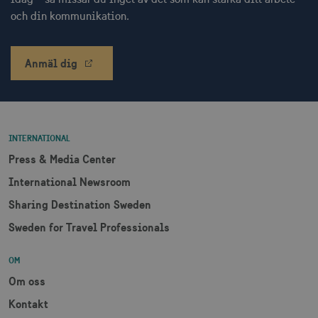
och din kommunikation.
Anmäl dig
JSESSIONID
Session
Oracle Corporation
.nr-data.net
INTERNATIONAL
Press & Media Center
International Newsroom
li_gc
6
LinkedIn Corporation
Sharing Destination Sweden
månader
.linkedin.com
Sweden for Travel Professionals
OM
Om oss
Kontakt
Leverantör
Namn
Utgång
Beskrivning
Namn
/ Domän
Leverantör /
Leverantör / Domän
Utg