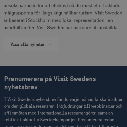
receive-cookie-
.doubleclick.net
6
besöksnäringen för att effektivt nå de mest eftertraktade
deprecation
månader
målgrupperna för långsiktigt hållbar turism. Visit Sweden
är baserat i Stockholm med lokal representation i en
handfull länder. Visit Sweden har närmare 50 anställda.
Visa alla nyheter
CookieScriptConsent
1 månad
CookieScript
corporate.visitsweden.com
Prenumerera på Visit Swedens
nyhetsbrev
__cf_bm
30
Cloudflare Inc.
minuter
.vimeo.com
I Visit Swedens nyhetsbrev får du varje månad färska insikter
om den globala resenären, inbjudningar till webbinarier och
affärsmöten med internationella researrangörer, samt en
inblick i aktuella Sverigekampanjer. Prenumerera redan
receive-cookie-
.adnxs.com
1 år 1
idag – så missar du inget av det som kan stärka ditt arbete
deprecation
månad