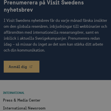
Prenumerera på Visit Swedens
Inriktning
Funktioner
nyhetsbrev
Strikt nödvändiga cookies tillåter
webbplatsfunktioner som användarinloggning
I Visit Swedens nyhetsbrev får du varje månad färska insikter
och kontohantering men bidrar även till en
om den globala resenären, inbjudningar till webbinarier och
säker webbplats. Webbplatsen kan inte
användas ordentligt utan strikt nödvändiga
affärsmöten med internationella researrangörer, samt en
cookies.
inblick i aktuella Sverigekampanjer. Prenumerera redan
Namn
Leverantör / Domän
Utgång
idag – så missar du inget av det som kan stärka ditt arbete
csrftoken
.visitsweden.com
1 år
och din kommunikation.
Anmäl dig
receive-cookie-
.doubleclick.net
6
deprecation
månader
INTERNATIONAL
Press & Media Center
International Newsroom