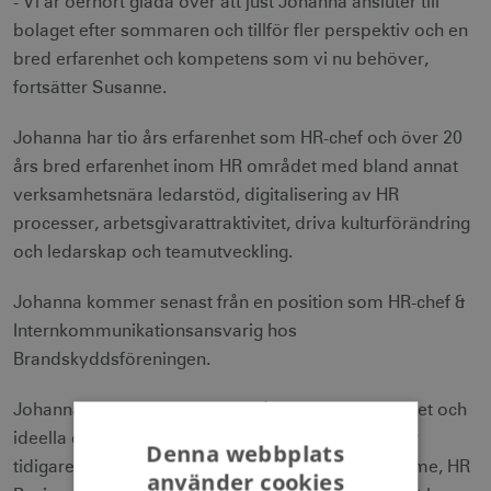
- Vi är oerhört glada över att just Johanna ansluter till
bolaget efter sommaren och tillför fler perspektiv och en
bred erfarenhet och kompetens som vi nu behöver,
fortsätter Susanne.
Johanna har tio års erfarenhet som HR-chef och över 20
års bred erfarenhet inom HR området med bland annat
verksamhetsnära ledarstöd, digitalisering av HR
processer, arbetsgivarattraktivitet, driva kulturförändring
och ledarskap och teamutveckling.
Johanna kommer senast från en position som HR-chef &
Internkommunikationsansvarig hos
Brandskyddsföreningen.
Johanna har även erfarenhet från statlig verksamhet och
ideella och samhällsnyttiga organisationer och har
Denna webbplats
tidigare även arbetat som HR-chef för Fortum Värme, HR
använder cookies