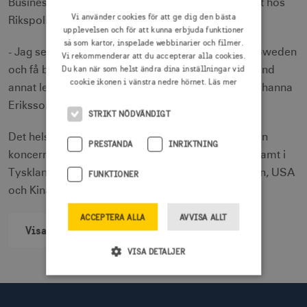
Business Partner - Fortum Group, Intern HR konsult hos
Vi använder cookies för att ge dig den bästa
Rikspolisstyrelsen.
upplevelsen och för att kunna erbjuda funktioner
så som kartor, inspelade webbinarier och filmer.
- Jag ser verkligen fram emot att komma till Visit Sweden
Vi rekommenderar att du accepterar alla cookies.
Du kan när som helst ändra dina inställningar vid
och få bidra i den fortsatta utvecklingsresan av bland
cookie ikonen i vänstra nedre hörnet.
Läs mer
annat ledar- och medarbetarskap framåt, säger Johanna
Eriksson.
STRIKT NÖDVÄNDIGT
Det helstatliga aktiebolaget Visit Sweden som är en
PRESTANDA
INRIKTNING
koncern, har idag närmare 60 anställda i Sverige samt i
Tyskland, Nederländerna, Frankrike, Storbritannien, USA
FUNKTIONER
och Kina.
ACCEPTERA ALLA
AVVISA ALLT
Visa alla nyheter
VISA DETALJER
Strikt nödvändigt
Prestanda