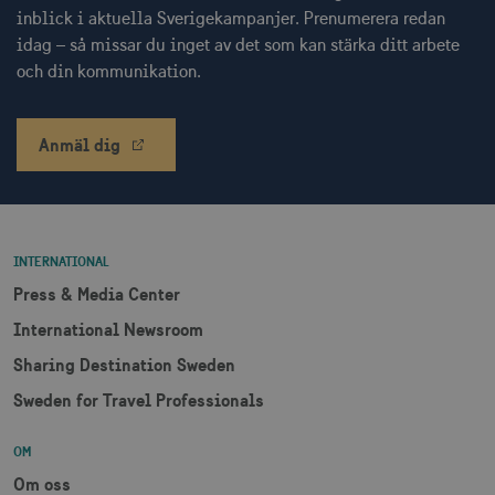
receive-cookie-
.adnxs.com
1 år 1
inblick i aktuella Sverigekampanjer. Prenumerera redan
deprecation
månad
idag – så missar du inget av det som kan stärka ditt arbete
och din kommunikation.
Anmäl dig
JSESSIONID
Session
Oracle Corporation
.nr-data.net
INTERNATIONAL
Press & Media Center
International Newsroom
li_gc
6
LinkedIn Corporation
månader
.linkedin.com
Sharing Destination Sweden
Sweden for Travel Professionals
OM
Om oss