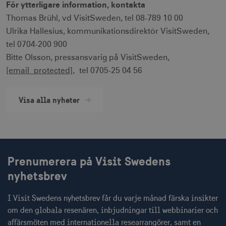
För ytterligare information, kontakta
receive-cookie-
.doubleclick.net
6
Thomas Brühl, vd VisitSweden, tel 08-789 10 00
deprecation
månader
Ulrika Hallesius, kommunikationsdirektör VisitSweden,
tel 0704-200 900
Bitte Olsson, pressansvarig på VisitSweden,
[email protected]
, tel 0705-25 04 56
Visa alla nyheter
CookieScriptConsent
1 månad
CookieScript
corporate.visitsweden.com
Prenumerera på Visit Swedens
__cf_bm
30
Cloudflare Inc.
nyhetsbrev
minuter
.vimeo.com
I Visit Swedens nyhetsbrev får du varje månad färska insikter
om den globala resenären, inbjudningar till webbinarier och
affärsmöten med internationella researrangörer, samt en