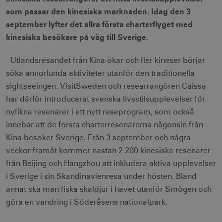
som passar den kinesiska marknaden. Idag den 3
september lyfter det allra första charterflyget med
kinesiska besökare på väg till Sverige.
Utlandsresandet från Kina ökar och fler kineser börjar
söka annorlunda aktiviteter utanför den traditionella
sightseeingen. VisitSweden och researrangören Caissa
har därför introducerat svenska livsstilsupplevelser för
nyfikna resenärer i ett nytt reseprogram, som också
innebär att de första charterresenärerna någonsin från
Kina besöker Sverige. Från 3 september och några
veckor framåt kommer nästan 2 200 kinesiska resenärer
från Beijing och Hangzhou att inkludera aktiva upplevelser
i Sverige i sin Skandinavienresa under hösten. Bland
annat ska man fiska skaldjur i havet utanför Smögen och
göra en vandring i Söderåsens nationalpark.