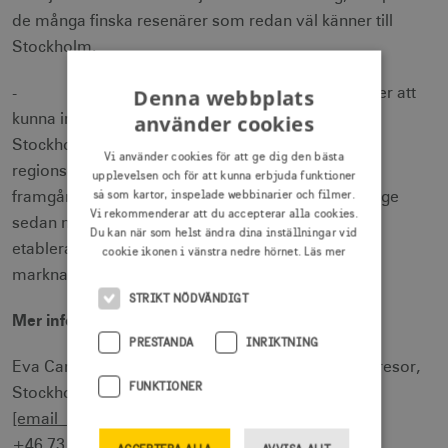
de många finska resenärer som redan väl känner till
Stockholm.
Denna webbplats
- Vi på VisitSweden är väldigt glada över att
använder cookies
kunna ingå i detta samarbete tillsammans med
Stockholm Visitors Board, säger Patric Lindström,
Vi använder cookies för att ge dig den bästa
regionsdirektör på VisitSweden. Vi arbetar redan
upplevelsen och för att kunna erbjuda funktioner
så som kartor, inspelade webbinarier och filmer.
framgångsrikt på liknande sätt, i Danmark och Norge
Vi rekommenderar att du accepterar alla cookies.
sedan några år tillbaka. Nu hoppas vi också kunna
Du kan när som helst ändra dina inställningar vid
etablera Stockholms erbjudande på den finska
cookie ikonen i vänstra nedre hörnet.
Läs mer
marknaden.
STRIKT NÖDVÄNDIGT
Mer information:
PRESTANDA
INRIKTNING
Eva Camél Fuglseth, Chef Turistservice och Privatresor,
FUNKTIONER
Stockholm Visitors Board
[email protected]
+46 73 082 85 59