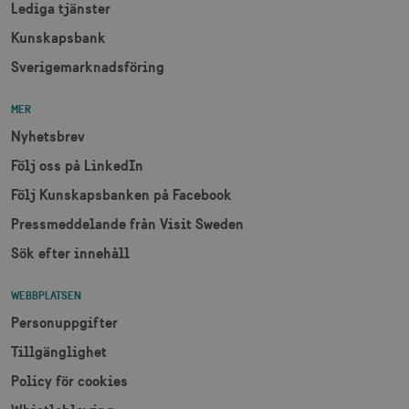
Lediga tjänster
Kunskapsbank
Sverigemarknadsföring
MER
Nyhetsbrev
JSESSIONID
Session
Oracle Corporation
.nr-data.net
Följ oss på LinkedIn
Följ Kunskapsbanken på Facebook
Pressmeddelande från Visit Sweden
Sök efter innehåll
li_gc
6
LinkedIn Corporation
månader
.linkedin.com
WEBBPLATSEN
Personuppgifter
Tillgänglighet
Policy för cookies
Leverantör
Namn
Utgång
Beskrivning
Namn
/ Domän
Leverantör /
Leverantör / Domän
Utg