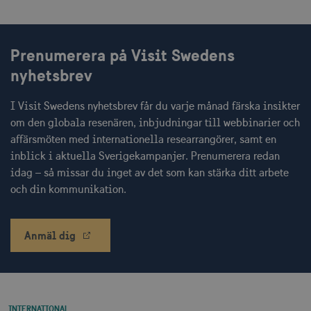
Prenumerera på Visit Swedens
CookieScriptConsent
1 månad
CookieScript
corporate.visitsweden.com
nyhetsbrev
I Visit Swedens nyhetsbrev får du varje månad färska insikter
om den globala resenären, inbjudningar till webbinarier och
affärsmöten med internationella researrangörer, samt en
__cf_bm
30
Cloudflare Inc.
minuter
.vimeo.com
inblick i aktuella Sverigekampanjer. Prenumerera redan
idag – så missar du inget av det som kan stärka ditt arbete
och din kommunikation.
receive-cookie-
.adnxs.com
1 år 1
Anmäl dig
deprecation
månad
INTERNATIONAL