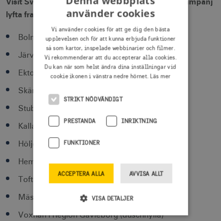
Denna webbplats
Visit Sweden kommer via sin marknadsföringskampanj
använder cookies
lyfta fram platser i alla Sveriges 21 regioner:
Vi använder cookies för att ge dig den bästa
Bolmen i Region Kronoberg (toalettborste)
upplevelsen och för att kunna erbjuda funktioner
så som kartor, inspelade webbinarier och filmer.
Järvfjället i Region Västerbotten (gaming-stol)
Vi rekommenderar att du accepterar alla cookies.
Du kan när som helst ändra dina inställningar vid
Ektorp i Region Stockholm (soffa)
cookie ikonen i vänstra nedre hörnet.
Läs mer
Skärhamn i Västra Götalandsregionen (knopp)
STRIKT NÖDVÄNDIGT
Stubbarp i Region Skåne (skåpsben)
PRESTANDA
INRIKTNING
Kallax i Region Norrbotten (förvaringshylla)
FUNKTIONER
Höljes i Region Värmland (pendellampa)
Hemsjö i Region Blekinge (blockljus)
ACCEPTERA ALLA
AVVISA ALLT
Toftan i Region Dalarna (avfallshink)
Mästerby i Region Gotland (köksstege)
VISA DETALJER
Voxnan i Region Gävleborg (duschhylla)