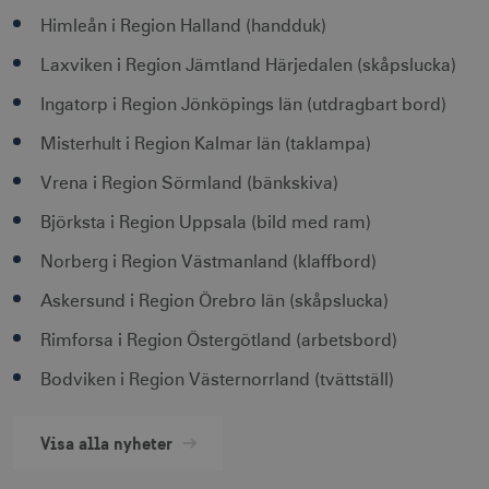
Himleån i Region Halland (handduk)
Strikt nödvändigt
Prestanda
Inriktning
Funktioner
Laxviken i Region Jämtland Härjedalen (skåpslucka)
Strikt nödvändiga cookies tillåter
Ingatorp i Region Jönköpings län (utdragbart bord)
webbplatsfunktioner som användarinloggning
och kontohantering men bidrar även till en
Misterhult i Region Kalmar län (taklampa)
säker webbplats. Webbplatsen kan inte
användas ordentligt utan strikt nödvändiga
Vrena i Region Sörmland (bänkskiva)
cookies.
Namn
Leverantör / Domän
Utgång
Björksta i Region Uppsala (bild med ram)
csrftoken
.visitsweden.com
1 år
Norberg i Region Västmanland (klaffbord)
Askersund i Region Örebro län (skåpslucka)
Rimforsa i Region Östergötland (arbetsbord)
Bodviken i Region Västernorrland (tvättställ)
receive-cookie-
.doubleclick.net
6
deprecation
månader
Visa alla nyheter