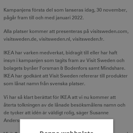
Kampanjens första del som lanseras idag, 30 november,
pågår fram till och med januari 2022.
Alla platser kommer att presenteras på visitsweden.com,
visitsweden.de, visitsweden.nl, visitsweden.fr.
IKEA har varken medverkat, bidragit till eller har haft
insyn i kampanjen som tagits fram av Visit Sweden och
bolagets byråer Forsman & Bodenfors samt Mindshare.
IKEA har godkänt att Visit Sweden refererar till produkter
som lånat namn från svenska platser.
Vi har så klart berättat för IKEA att vi nu kommer att
återta tolkningen av de lånade besöksmålens namn och
de tycker att idén är väldigt rolig, säger Susanne
Andersson.