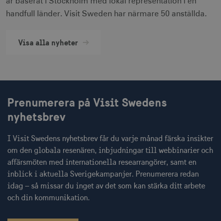
är baserat i Stockholm med lokal representation i en
mTrackingTimeOnSite
.corporate.visitsweden.com
3
handfull länder. Visit Sweden har närmare 50 anställda.
minu
Visa alla nyheter
_gcl_au
3
Google LLC
måna
.visitsweden.com
Prenumerera på Visit Swedens
nyhetsbrev
bcookie
1 å
Microsoft Corporation
I Visit Swedens nyhetsbrev får du varje månad färska insikter
.linkedin.com
om den globala resenären, inbjudningar till webbinarier och
affärsmöten med internationella researrangörer, samt en
inblick i aktuella Sverigekampanjer. Prenumerera redan
idag – så missar du inget av det som kan stärka ditt arbete
lidc
1 d
Microsoft Corporation
.linkedin.com
och din kommunikation.