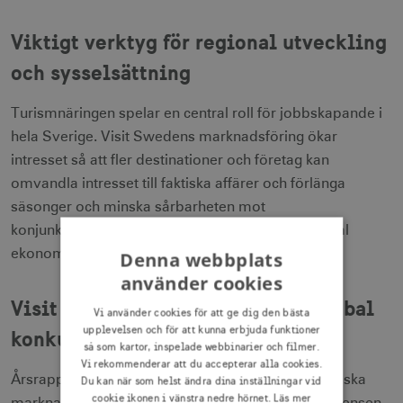
Viktigt verktyg för regional utveckling
och sysselsättning
Turismnäringen spelar en central roll för jobbskapande i
hela Sverige. Visit Swedens marknadsföring ökar
intresset så att fler destinationer och företag kan
omvandla intresset till faktiska affärer och förlänga
säsonger och minska sårbarheten mot
konjunktursvängningar. Detta stärker både regional
ekonomi och Sveriges samlade tillväxtkraft.
Denna webbplats
använder cookies
Visit Sweden rustat för fortsatt global
Vi använder cookies för att ge dig den bästa
upplevelsen och för att kunna erbjuda funktioner
konkurrens
så som kartor, inspelade webbinarier och filmer.
Vi rekommenderar att du accepterar alla cookies.
Årsrapporten 2025 visar att Visit Swedens strategiska
Du kan när som helst ändra dina inställningar vid
cookie ikonen i vänstra nedre hörnet.
Läs mer