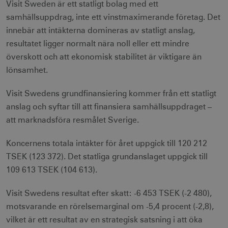
Visit Sweden är ett statligt bolag med ett
samhällsuppdrag, inte ett vinstmaximerande företag. Det
__cf_bm
30
Cloudflare Inc.
innebär att intäkterna domineras av statligt anslag,
minuter
.vimeo.com
resultatet ligger normalt nära noll eller ett mindre
överskott och att ekonomisk stabilitet är viktigare än
lönsamhet.
receive-cookie-
.adnxs.com
1 år 1
Visit Swedens grundfinansiering kommer från ett statligt
deprecation
månad
anslag och syftar till att finansiera samhällsuppdraget –
att marknadsföra resmålet Sverige.
Koncernens totala intäkter för året uppgick till 120 212
TSEK (123 372). Det statliga grundanslaget uppgick till
109 613 TSEK (104 613).
JSESSIONID
Session
Oracle Corporation
.nr-data.net
Visit Swedens resultat efter skatt: -6 453 TSEK (-2 480),
motsvarande en rörelsemarginal om -5,4 procent (-2,8),
vilket är ett resultat av en strategisk satsning i att öka