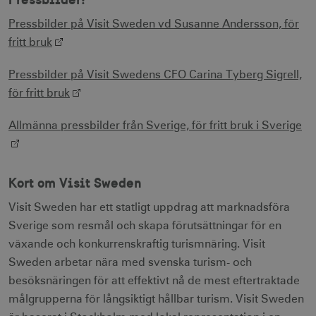
innehåller
sessionstills
ingen
Pressbilder på Visit Sweden vd Susanne Andersson, för
identifierbar
_gat
59
Används för 
Google LLC
information.
_fbp
sekunder
begränsa be
3
.visitsweden.com
Meta Platform Inc.
fritt bruk
till
måna
.visitsweden.com
Doubleclick.
Den innehåll
Pressbilder på Visit Swedens CFO Carina Tyberg Sigrell,
ingen identif
information.
för fritt bruk
IDE
1 å
Google LLC
_ga
1 år 1
Används för 
Google LLC
.doubleclick.net
månad
särskilja uni
.visitsweden.com
Allmänna pressbilder från Sverige, för fritt bruk i Sverige
användare 
att tilldela et
slumpmässig
genererat 
som
klientidentif
Kort om Visit Sweden
Den ingår i v
sidförfrågan
webbplats o
uuid2
3
Visit Sweden har ett statligt uppdrag att marknadsföra
Xandr Inc.
används för 
måna
.adnxs.com
Sverige som resmål och skapa förutsättningar för en
beräkna bes
sessioner oc
växande och konkurrenskraftig turismnäring. Visit
webbplatsan
Sweden arbetar nära med svenska turism- och
besöksnäringen för att effektivt nå de mest eftertraktade
_hjSessionUser_1328012
.visitsweden.com
1 å
målgrupperna för långsiktigt hållbar turism. Visit Sweden