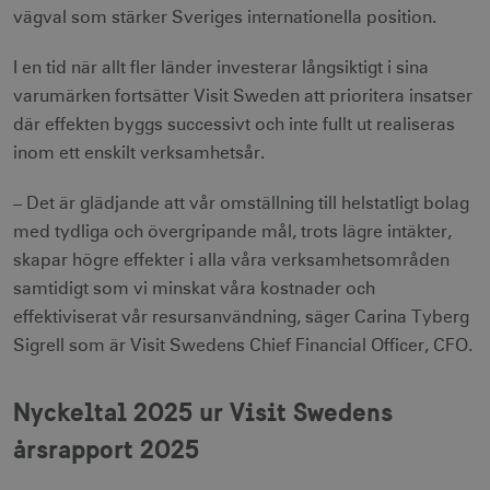
cookies.
vägval som stärker Sveriges internationella position.
Namn
Leverantör / Domän
Utgång
I en tid när allt fler länder investerar långsiktigt i sina
csrftoken
.visitsweden.com
1 år
varumärken fortsätter Visit Sweden att prioritera insatser
där effekten byggs successivt och inte fullt ut realiseras
inom ett enskilt verksamhetsår.
– Det är glädjande att vår omställning till helstatligt bolag
receive-cookie-
.doubleclick.net
6
med tydliga och övergripande mål, trots lägre intäkter,
deprecation
månader
skapar högre effekter i alla våra verksamhetsområden
samtidigt som vi minskat våra kostnader och
effektiviserat vår resursanvändning, säger Carina Tyberg
Sigrell som är Visit Swedens Chief Financial Officer, CFO.
CookieScriptConsent
1 månad
Nyckeltal 2025 ur Visit Swedens
CookieScript
corporate.visitsweden.com
årsrapport 2025