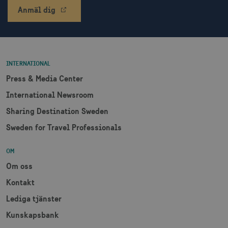
Anmäl dig
XANDR_PANID
3
Xandr Inc.
måna
.adnxs.com
INTERNATIONAL
Press & Media Center
International Newsroom
Sharing Destination Sweden
Sweden for Travel Professionals
OM
Om oss
Kontakt
Lediga tjänster
Kunskapsbank