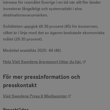
intresse för resmålet Sverige i en tid när allt fler länder
li_gc
6
LinkedIn Corporation
investerar långsiktigt och systematiskt i sina
månader
.linkedin.com
destinationsvarumärken.
Soliditeten uppgick till 30 procent (45) för koncernen,
vilket är i linje med det av ägaren beslutade ekonomiska
målet (20-35 procent).
Leverantör
Namn
Utgång
Beskrivning
Namn
/ Domän
Leverantör /
Leverantör / Domän
Utg
Namn
Utgång
Beskrivning
Domän
Medeltal anställda 2025: 44 (46)
_hjSession_1328012
vuid
1 år 1
.visitsweden.com
Används av
3
Vimeo.com
månad
Vimeo-
minu
_gid
Inc.
1 dag
Används för 
Google LLC
videospelaren
.vimeo.com
lagra och
.visitsweden.com
Hela Visit Swedens årsrapport hittar du här.
på
mTrackingPageViewCount
.corporate.visitsweden.com
3
uppdatera et
webbplatser.
minu
unikt värde 
Den
varje besökt
innehåller
och används
För mer pressinformation och
ingen
att räkna oc
identifierbar
spåra sidvisn
presskontakt
information.
Den innehåll
_gat_gtag_UA_121053790_1
.visitsweden.com
ingen identif
5
_cfuvid
.vimeo.com
Session
Används av
information.
seku
Vimeo-
Visit Swedens Press & Mediacenter
videospelaren
_ga_E3KTQC6HXK
.visitsweden.com
1 år 1
Denna cooki
på
anj
månad
används av
3
Xandr Inc.
webbplatser.
Google Analy
måna
.adnxs.com
Pressbilder:
Den
för att bevar