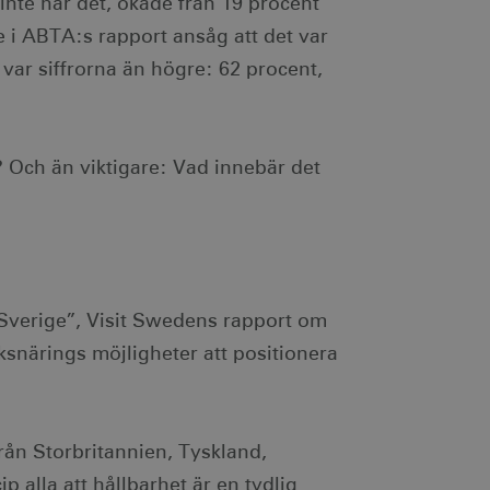
inte har det, ökade från 19 procent
de i ABTA:s rapport ansåg att det var
 var siffrorna än högre: 62 procent,
g? Och än viktigare: Vad innebär det
 Sverige”, Visit Swedens rapport om
ksnärings möjligheter att positionera
rån Storbritannien, Tyskland,
 alla att hållbarhet är en tydlig