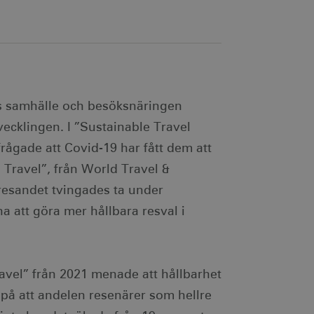
ns samhälle och besöksnäringen
vecklingen. I ”Sustainable Travel
rågade att Covid-19 har fått dem att
n Travel”, från World Travel &
resandet tvingades ta under
 att göra mer hållbara resval i
vel” från 2021 menade att hållbarhet
på att andelen resenärer som hellre