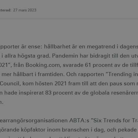
terad:
27 mars 2023
apporter är ense: hållbarhet är en megatrend i dage
i allra högsta grad. Pandemin har bidragit till den ut
21”, från Booking.com, svarade 61 procent av de tillf
a mer hållbart i framtiden. Och rapporten ”Trending i
Council, kom hösten 2021 fram till att den paus som 
 hade inspirerat 83 procent av de globala resenärerna
n.
earrangörsorganisationen ABTA:s ”Six Trends for Tra
görande köpfaktor inom branschen i dag, och pekade 