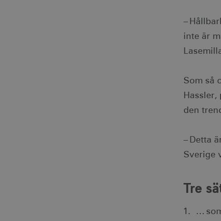
_gat
Googl
.visi
anj
– Hållbar
_ga
Googl
.visi
inte är m
_fbp
Lasemill
IDE
Som så o
Hassler,
uuid2
den trend
_hjSessionUser_1328012
mTrackingTimeOnSite
– Detta 
Sverige 
_gcl_au
Tre s
bcookie
… som 
lidc