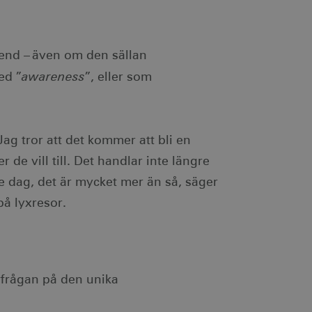
ödvändigt att Cookie-
otar. Detta är fördelaktigt
r om användningen av deras
end – även om den sällan
ebbplatsägaren om
awareness
ed ”
”, eller som
 vilket garanterar
ecklande webbstandarder
nvänds av webbplatser
tthålla en anonym
Jag tror att det kommer att bli en
 de vill till. Det handlar inte längre
ändning av kakor för icke-
je dag, det är mycket mer än så, säger
på lyxresor.
ingen identifierbar
je besökt sida och används
dentifierbar information.
som spenderas på
frågan på den unika
den aktuella sessionen.
ingen identifierbar
sionstillståndet.
egäransfrekvens).