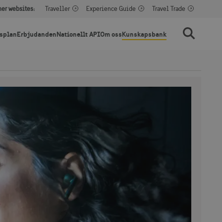
her websites:
Traveller
Experience Guide
Travel Trade
splan
Erbjudanden
Nationellt API
Om oss
Kunskapsbank
Sök