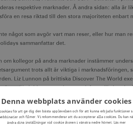
deras respektive marknader. Å andra sidan: alla är lik
föra en resa riktad till den stora majoriteten enbart
 inte något som avgör vart man reser, eller hur man 
olidays sammanfattar det.
 om kollegor på andra marknader instämmer understr
etsargument trots allt är viktiga i marknadsföringen,
rden. Liz Lunnon på brittiska Discover The World exem
m hon ville initiera samarbete med, fram tills hon insåg
 i paketet på plats.
Denna webbplats använder cookies
cookies för att ge dig den bästa upplevelsen och för att kunna erbjuda funktioner s
 väldigt nischat för någon som är helt inne på hållbarh
ebbinarier och filmer. Vi rekommenderar att du accepterar alla cookies. Du kan n
ändra dina inställningar vid cookie ikonen i vänstra nedre hörnet.
Läs mer
vill ha en fantastisk semester med otroliga upplevels
tsboxen på vägen. Folk kanske inte bara vill sitta dä