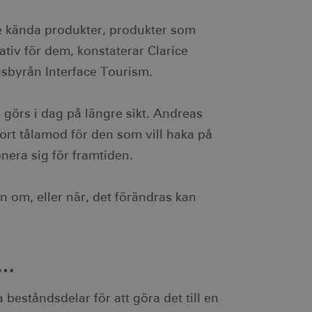
innehåller ingen
 om ett cookie-ID
dre kända produkter, produkter som
.
a ett slumpmässigt
 sidförfrågan på en
ativ för dem, konstaterar Clarice
mprodukter, såsom
 och webbplatsanalys.
sbyrån Interface Tourism.
ch utför information om
en och eventuell reklam
 han besökte nämnda
görs i dag på längre sikt. Andreas
tort tålamod för den som vill haka på
lam via AppNexus-
m IP-adressadresser,
r.
onera sig för framtiden.
som spenderas på
 om, eller när, det förändras kan
den aktuella sessionen.
ch utför information om
en och eventuell reklam
 han besökte nämnda
g…
r som har åtkomst till
lattformen.
beståndsdelar för att göra det till en
en säkerställer att