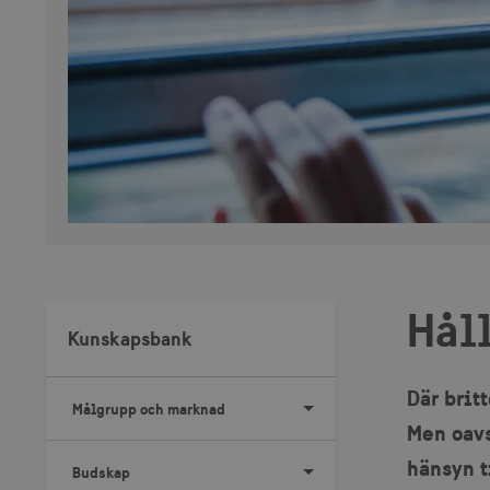
Hål
Kunskapsbank
Där brit
Målgrupp och marknad
Men oavs
hänsyn t
Budskap