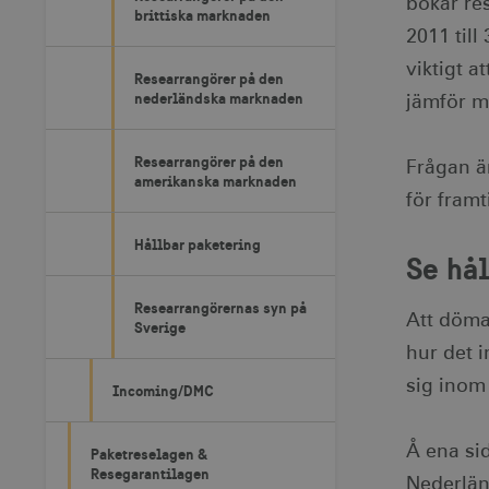
bokar res
brittiska marknaden
2011 till
viktigt a
Researrangörer på den
nederländska marknaden
jämför m
Researrangörer på den
Frågan är
amerikanska marknaden
för fram
Hållbar paketering
Se hå
Researrangörernas syn på
Att döma
Sverige
hur det 
sig inom
Incoming/DMC
Å ena sid
Paketreselagen &
Resegarantilagen
Nederländ