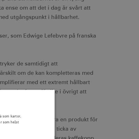
a ense om att det i dag är svårt att
 med utgångspunkt i hållbarhet.
reser, som Edwige Lefebvre på franska
yker de samtidigt att
 särskilt om de kan kompletteras med
plifierar med ett extremt hållbart
 att det fanns för lite i övrigt att
å som kartor,
et, istället för att vara en produkt för
är som helst
er, och kanske kunna ticka av
r och höra exakt hur deras kaffekopp