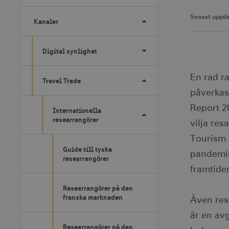
Senast uppda
Kanaler
Digital synlighet
En rad r
Travel Trade
påverkas 
Report 20
Internationella
researrangörer
vilja res
Tourism 
Guide till tyska
pandemin
researrangörer
framtide
Researrangörer på den
franska marknaden
Även res
är en av
Researrangörer på den