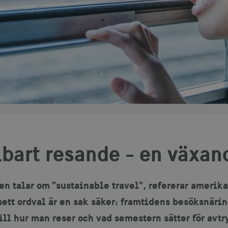
lbart resande - en växan
ten talar om ”sustainable travel”, refererar amerik
ett ordval är en sak säker: framtidens besöksnärin
ill hur man reser och vad semestern sätter för avt