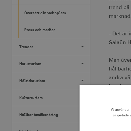
trend på 
Översätt din webbplats
marknads
Press och medier
– Det är
Salaün H
Trender
Men även
Naturturism
hållbarh
andra vä
Måltidsturism
hotell so
inkludera
Kulturturism
Vi använder 
– Det var
Hållbar besöksnäring
inspelade w
den som 
hållbarhe