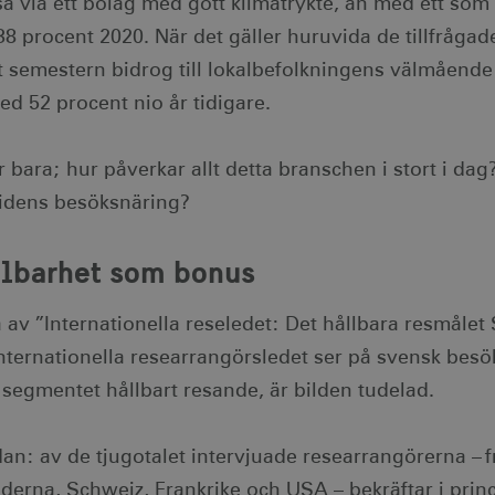
a via ett bolag med gott klimatrykte, än med ett som 
 38 procent 2020. När det gäller huruvida de tillfråga
tt semestern bidrog till lokalbefolkningens välmående
ed 52 procent nio år tidigare.
 bara; hur påverkar allt detta branschen i stort i da
tidens besöksnäring?
llbarhet som bonus
 av ”Internationella reseledet: Det hållbara resmålet
internationella researrangörsledet ser på svensk besö
 segmentet hållbart resande, är bilden tudelad.
an: av de tjugotalet intervjuade researrangörerna – f
erna, Schweiz, Frankrike och USA – bekräftar i princip