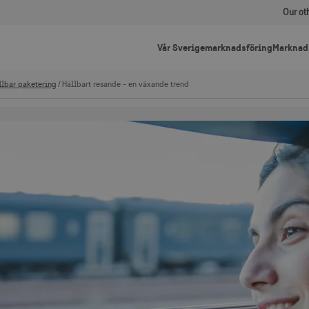
Our ot
Vår Sverigemarknadsföring
Marknad
llbar paketering
Hållbart resande - en växande trend