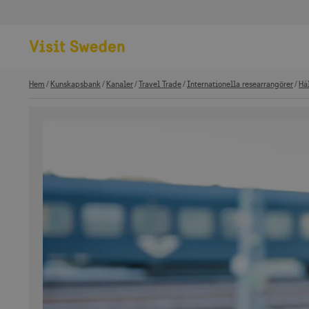
Hem
Kunskapsbank
Kanaler
Travel Trade
Internationella researrangörer
Hå