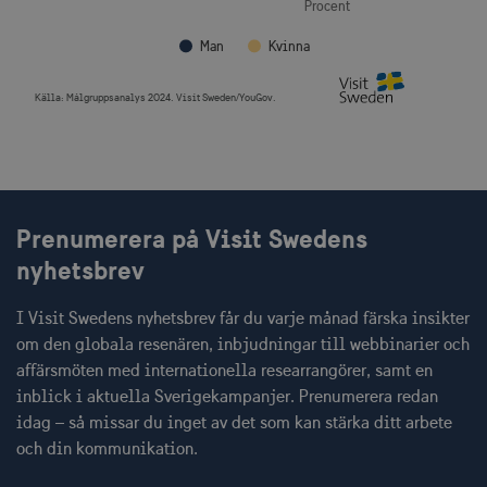
Procent
Man
Kvinna
__cf_bm
30
Cloudflare Inc.
minuter
.vimeo.com
Källa:
Målgruppsanalys 2024. Visit Sweden/YouGov.
End of interactive chart.
receive-cookie-
.adnxs.com
1 år 1
deprecation
månad
Prenumerera på Visit Swedens
nyhetsbrev
I Visit Swedens nyhetsbrev får du varje månad färska insikter
om den globala resenären, inbjudningar till webbinarier och
affärsmöten med internationella researrangörer, samt en
JSESSIONID
Session
Oracle Corporation
inblick i aktuella Sverigekampanjer. Prenumerera redan
.nr-data.net
idag – så missar du inget av det som kan stärka ditt arbete
och din kommunikation.