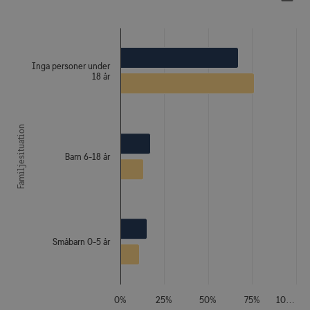
användas ordentligt utan strikt nödvändiga
The chart has 1 X axis displaying Familjesituation.
cookies.
The chart has 1 Y axis displaying Procent. Data ranges from
Namn
Leverantör / Domän
Utgång
csrftoken
.visitsweden.com
1 år
Inga personer under
18 år
Familjesituation
receive-cookie-
.doubleclick.net
6
deprecation
månader
Barn 6-18 år
Småbarn 0-5 år
CookieScriptConsent
1 månad
CookieScript
corporate.visitsweden.com
0%
25%
50%
75%
10…