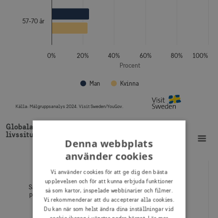
57-70 år
0%
20%
40%
60%
80%
100%
Procent
Man
Kvinna
Källa:
Målgruppsanalys 2024. Visit Sweden/YouGov.
End of interactive chart.
Globala resenärer från Danmark fördelat på livssituation
Globala resenärer från Danmark fördelat på
Bar chart with 2 data series.
livssituation
View as data table, Globala resenärer från Danmark fördelat på livssituatio
Denna webbplats
The chart has 1 X axis displaying Livssituation.
The chart has 1 Y axis displaying Procent. Data ranges from
använder cookies
Vi använder cookies för att ge dig den bästa
upplevelsen och för att kunna erbjuda funktioner
Sambo, gift,
så som kartor, inspelade webbinarier och filmer.
partnerskap
Vi rekommenderar att du accepterar alla cookies.
Du kan när som helst ändra dina inställningar vid