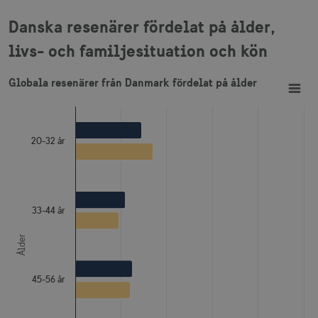
Danska resenärer fördelat på ålder,
livs- och familjesituation och kön
Globala resenärer från Danmark fördelat på ålder
Bar chart with 2 data series.
Globala resenärer från Danmark fördelat på ålder
View as data table, Globala resenärer från Danmark fördelat på ålder
The chart has 1 X axis displaying Ålder.
The chart has 1 Y axis displaying Procent. Data ranges from
20-32 år
33-44 år
Ålder
45-56 år