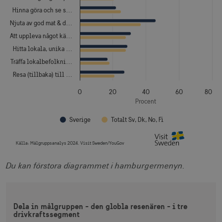
Hinna göra och se s…
Njuta av god mat & d…
Att uppleva något kä…
Hitta lokala, unika …
Träffa lokalbefolkni…
Resa (tillbaka) till …
0
20
40
60
80
Procent
Sverige
Totalt Sv, Dk, No, Fi
Källa:
Målgruppsanalys 2024. Visit Sweden/YouGov
End of interactive chart.
Du kan förstora diagrammet i hamburgermenyn.
Dela in målgruppen - den globla resenären - i tre
drivkraftssegment