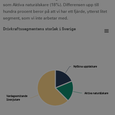
som Aktiva naturälskare (18%). Differensen upp till
__cf_bm
30
Cloudflare Inc.
hundra procent beror på att vi har ett fjärde, ytterst litet
minuter
.vimeo.com
segment, som vi inte arbetar med.
Drivkraftssegmentens storlek i Sverige
Pie chart with 3 slices.
Drivkraftssegmentens storlek i Sverige
View as data table, Drivkraftssegmentens storlek i Sverige
receive-cookie-
.adnxs.com
1 år 1
deprecation
månad
Nyfikna upptäckare
Nyfikna upptäckare
JSESSIONID
Session
Oracle Corporation
.nr-data.net
Aktiva naturälskare
Aktiva naturälskare
Vardagssmitande
Vardagssmitande
livsnjutare
livsnjutare