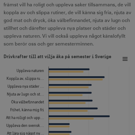
främst vill ha roligt och uppleva saker tillsammans, de vill
koppla av och slippa rutiner, de vill känna sig fria, njuta av
god mat och dryck, öka välbefinnandet, njuta av lugn och
stillhet och därefter uppleva nya platser och städer och
uppleva naturen. Vi vill också uppleva något känslofyllt
som berör oss och ger semesterminnen.
Drivkrafter till att vilja åka på semester i Sverige
Bar chart with 2 data series.
Drivkrafter till att vilja åka på semester i Sverige
View as data table, Drivkrafter till att vilja åka på semester i Sverige
The chart has 1 X axis displaying categories.
The chart has 1 Y axis displaying Procent. Data ranges from
Uppleva naturen
Koppla av, slippa ru…
Uppleva nya städer …
Njuta av lugn och st…
Öka välbefinnandet
Frihet, känna mig fri
Att ha roligt och upp…
Uppleva den svensk…
Att lära sig något ny…