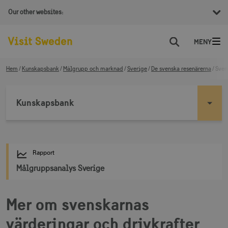
Our other websites:
Sök
Hem
Kunskapsbank
Målgrupp och marknad
Sverige
De svenska resenärerna
Sven
Kunskapsbank
Rapport
Målgruppsanalys Sverige
Mer om svenskarnas
värderingar och drivkrafter