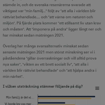
stämde in, och de svenska resenärerna svarade att
viktigast var "min familj..." följt av "att alla i världen blir
rättvist behandlade.... och "att värna om naturen och
miljön". På fjärde plats kommer "ett stillsamt liv utan krav
och måsten". Att "imponera på andra" ligger långt ner och
har minskat sedan mätningen 2021.
Överlag har många svarsalternativ minskat sedan
senaste mätningen 2021 men störst minskning ser vi i
påståendena "gillar överraskningar och vill alltid prova
nya saker", "vikten av ett brett socialt liv", "att alla i
världen blir rättvist behandlade" och "att hjälpa andra i
min närhet".
I vilken utsträckning stämmer följande på dig?
Bar chart with 2 data series.
I vilken utsträckning stämmer följande på dig?
View as data table, I vilken utsträckning stämmer följande på dig?
The chart has 1 X axis displaying categories.
The chart has 1 Y axis displaying Procent, flervalsfråga. Da
Min familj är det vi…
Vi borde bry oss mer…