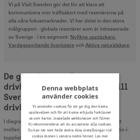
Vi på Visit Sweden gör det för att klara att
kommunicera mer träffsäkert med resenärerna på
alla våra fokusmarknader. Vi har delat in den stora
målgruppen - globala resenärer som är intresserade
av Sverige - i tre segment:
Nyfikna upptäckare
,
Vardagssmitande livsnjutare
och
Aktiva naturälskare
.
De globala resenärernas
drivkrafter för att vilja resa till
Denna webbplats
Sverige indelat i
använder cookies
drivkraftssegment
Vi använder cookies för att ge dig den bästa
upplevelsen och för att kunna erbjuda funktioner
så som kartor, inspelade webbinarier och filmer.
I diagrammet nedan visar vi hur fördelningen ser ut
Vi rekommenderar att du accepterar alla cookies.
mellan de olika drivkraftssegmenten när vi ser på tio-i-
Du kan när som helst ändra dina inställningar vid
cookie ikonen i vänstra nedre hörnet.
Läs mer
topplistan över varför man vill resa till Sverige.