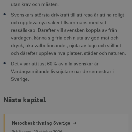
innehåller
sessionstills
utan krav och måsten.
ingen
identifierbar
_gat
59
Används för 
Google LLC
information.
_fbp
sekunder
begränsa be
3
.visitsweden.com
Meta Platform Inc.
Svenskars största drivkraft till att resa är att ha roligt
till
måna
.visitsweden.com
Doubleclick.
och uppleva nya saker tillsammans med sitt
Den innehåll
ressällskap. Därefter vill svensken koppla av från
ingen identif
information.
vardagen, känna sig fria och njuta av god mat och
IDE
1 å
Google LLC
_ga
1 år 1
Används för 
Google LLC
.doubleclick.net
dryck, öka välbefinnandet, njuta av lugn och stillhet
månad
särskilja uni
.visitsweden.com
användare 
och därefter uppleva nya platser, städer och naturen.
att tilldela et
slumpmässig
genererat 
Det visar att just 60% av alla svenskar är
som
Vardagssmitande livsnjutare när de semestrar i
klientidentif
Den ingår i v
Sverige.
sidförfrågan
webbplats o
uuid2
3
Xandr Inc.
används för 
måna
.adnxs.com
beräkna bes
sessioner oc
Nästa kapitel
webbplatsan
_hjSessionUser_1328012
.visitsweden.com
1 å
Metodbeskrivning Sverige
Publicerad:
29 oktober 2024