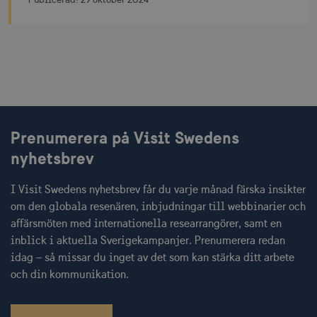
mTrackingTimeOnSite
.corporate.visitsweden.com
3
minu
_gcl_au
3
Google LLC
måna
.visitsweden.com
Prenumerera på Visit Swedens
nyhetsbrev
bcookie
1 å
Microsoft Corporation
I Visit Swedens nyhetsbrev får du varje månad färska insikter
.linkedin.com
om den globala resenären, inbjudningar till webbinarier och
affärsmöten med internationella researrangörer, samt en
inblick i aktuella Sverigekampanjer. Prenumerera redan
idag – så missar du inget av det som kan stärka ditt arbete
lidc
1 d
Microsoft Corporation
och din kommunikation.
.linkedin.com