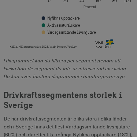
0
20
40
60
80
100
cookies.
Procent
Namn
Leverantör / Domän
Utgång
Nyfikna upptäckare
csrftoken
.visitsweden.com
1 år
Aktiva naturälskare
Vardagssmitande livsnjutare
Källa:
Målgruppsanalys 2024. Visit Sweden/YouGov
End of interactive chart.
receive-cookie-
.doubleclick.net
6
I diagrammet kan du filtrera per segment genom att
deprecation
månader
klicka bort de segment du inte är intresserad av i listan.
Du kan även förstora diagrammet i hamburgermenyn.
Drivkraftssegmentens storlek i
Sverige
CookieScriptConsent
1 månad
CookieScript
corporate.visitsweden.com
De här drivkraftssegmenten är olika stora i olika länder
och i Sverige finns det flest Vardagssmitande livsnjutare
(60%) och därefter lika många Nyfikna upptäckare (18%),