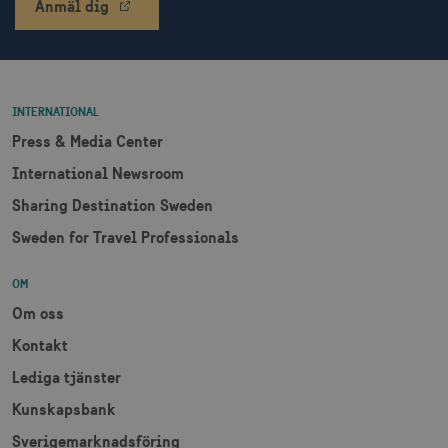
Anmäl dig
XANDR_PANID
3
Xandr Inc.
måna
.adnxs.com
INTERNATIONAL
Press & Media Center
International Newsroom
Sharing Destination Sweden
Sweden for Travel Professionals
OM
Om oss
Kontakt
Lediga tjänster
Kunskapsbank
Sverigemarknadsföring