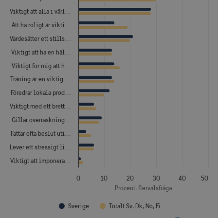
Viktigt att alla i värl…
Att ha roligt är vikti…
Värdesätter ett stills…
Viktigt att ha en häl…
Viktigt för mig att h…
Träning är en viktig …
Föredrar lokala prod…
Viktigt med ett brett…
Gillar överraskning…
Fattar ofta beslut uti…
Lever ett stressigt li…
Viktigt att imponera…
0
10
20
30
40
50
Procent, flervalsfråga
Sverige
Totalt Sv, Dk, No, Fi