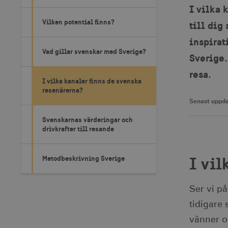
I vilka 
Vilken potential finns?
till dig
inspirat
Vad gillar svenskar med Sverige?
Sverige.
resa.
I vilka kanaler finns de svenska
resenärerna?
Senast uppda
r
Svenskarnas värderingar och
drivkrafter till resande
I vil
Metodbeskrivning Sverige
Ser vi på
tidigare
vänner o