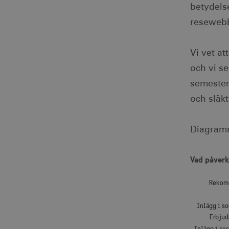
betydels
resewebb
Vi vet at
och vi se
semester
och släkt
Diagramm
Vad påverk
Bar chart 
Vad påverk
View as data
The chart 
The chart 
Rekomm
Inlägg i s
Erbjud
Inlägg i so