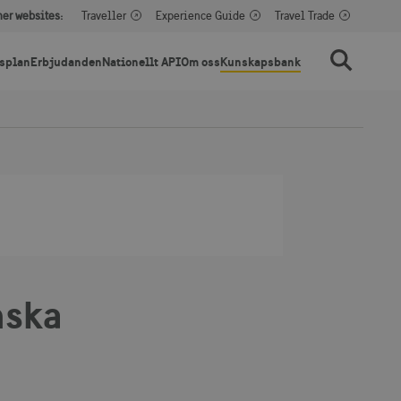
her websites:
Traveller
Experience Guide
Travel Trade
splan
Erbjudanden
Nationellt API
Om oss
Kunskapsbank
Sök
nska