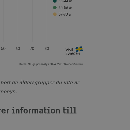
33-44 år
45-56 år
57-70 år
50
60
70
80
Källa:
Målgruppsanalys 2024. Visit Sweden/YouGov
a bort de åldersgrupper du inte är
rmenyn.
er information till