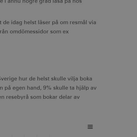
e i ännu högre grad läsa på hos
ödvändigt att Cookie-
otar. Detta är fördelaktigt
r om användningen av deras
st de idag helst läser på om resmål via
 från omdömessidor som ex
ebbplatsägaren om
 vilket garanterar
ecklande webbstandarder
nvänds av webbplatser
tthålla en anonym
ändning av kakor för icke-
verige hur de helst skulle vilja boka
an på egen hand, 9% skulle ta hjälp av
en resebyrå som bokar delar av
.
ingen identifierbar
je besökt sida och används
dentifierbar information.
som spenderas på
den aktuella sessionen.
ingen identifierbar
sionstillståndet.
egäransfrekvens).