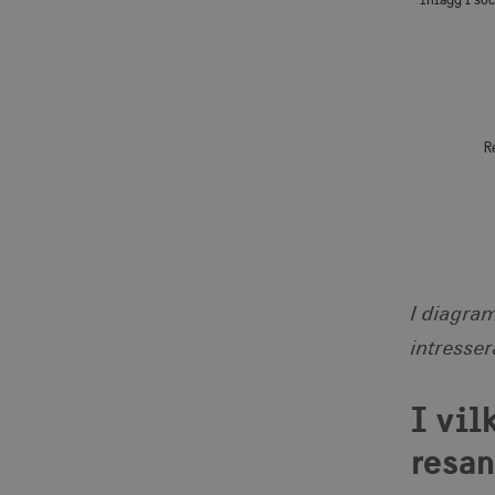
R
End of int
I diagram
intresse
I vil
resan