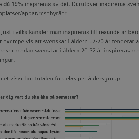
e då 19% inspireras av det. Därutöver inspireras sve
platser/appar/resebyråer.
t just i vilka kanaler man inspireras till resande är b
r exempelvis att svenskar i åldern 57-70 år tenderar a
resor medan svenskar i åldern 20-32 år inspireras 
ingar.
et visar hur totalen fördelas per åldersgrupp.
ar dig vart du ska åka på semester?
with 4 data series.
ar dig vart du ska åka på semester?
 table, Vad påverkar dig vart du ska åka på semester?
has 1 X axis displaying categories.
has 1 Y axis displaying Procent. Data ranges from 2 to 70.
endationer från vänner/släktingar
Tidigare semesterresor
ociala medier/foton från vänner/sl…
anden från resewebb/-appar/-byråer
ciala medier/foton från kändisar/i…