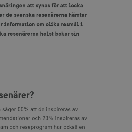
snäringen att synas för att locka
ler de svenska resenärerna hämtar
er information om olika resmål i
ska resenärerna helst bokar sin
esenärer?
å säger 55% att de inspireras av
mmendationer och 23% inspireras av
ogram och reseprogram har också en