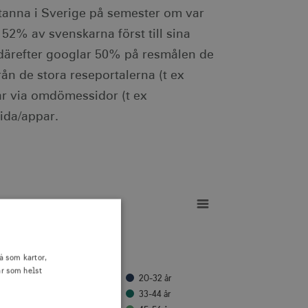
stanna i Sverige på semester om var
 52% av svenskarna först till sina
, därefter googlar 50% på resmålen de
rån de stora reseportalerna (t ex
ar via omdömessidor (t ex
ida/appar.
å som kartor,
är som helst
20-32 år
33-44 år