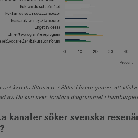
Reklam du sett på nätet
Reklam du sett i sociala medier
Researtiklar i tryckta medier
Inget av dessa
Filmer/tv-program/reseprogram
esebloggar eller diskussionsforum
0
10
20
30
40
Procent
eractive chart.
met kan du filtrera per ålder i listan genom att klick
rad av. Du kan även förstora diagrammet i hamburge
ka kanaler söker svenska resenär
?