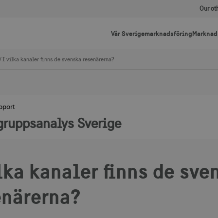
Our ot
Vår Sverigemarknadsföring
Marknad
I vilka kanaler finns de svenska resenärerna?
pport
gruppsanalys Sverige
lka kanaler finns de sve
enärerna?