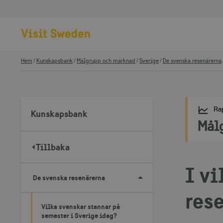
Hem
Kunskapsbank
Målgrupp och marknad
Sverige
De svenska resenärerna
Ra
Kunskapsbank
Mål
Tillbaka
I vi
De svenska resenärerna
res
Vilka svenskar stannar på
semester i Sverige idag?