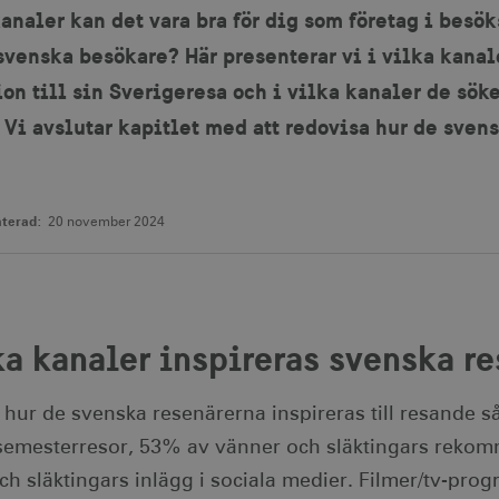
kanaler kan det vara bra för dig som företag i besök
 svenska besökare? Här presenterar vi i vilka kana
ion till sin Sverigeresa och i vilka kanaler de sök
 Vi avslutar kapitlet med att redovisa hur de sven
terad:
20 november 2024
ka kanaler inspireras svenska r
 hur de svenska resenärerna inspireras till resande s
 semesterresor, 53% av vänner och släktingars reko
ch släktingars inlägg i sociala medier. Filmer/tv-pr